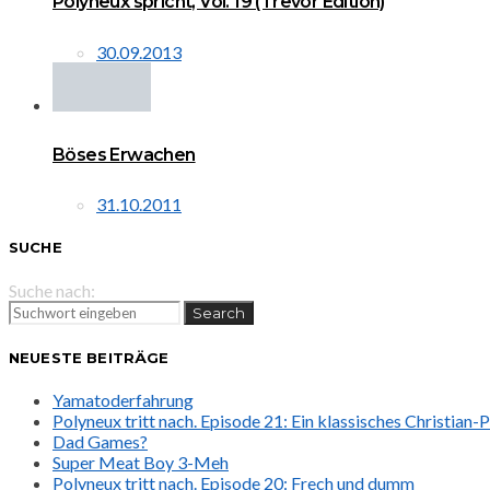
Polyneux spricht, Vol. 19 (Trevor Edition)
30.09.2013
Böses Erwachen
31.10.2011
SUCHE
Suche nach:
Search
NEUESTE BEITRÄGE
Yamatoderfahrung
Polyneux tritt nach. Episode 21: Ein klassisches Christian
Dad Games?
Super Meat Boy 3-Meh
Polyneux tritt nach. Episode 20: Frech und dumm