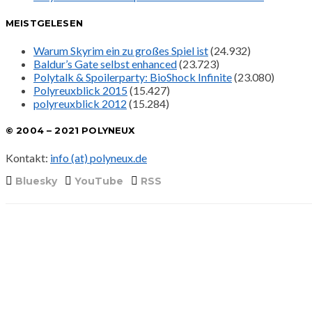
MEISTGELESEN
Warum Skyrim ein zu großes Spiel ist
(24.932)
Baldur’s Gate selbst enhanced
(23.723)
Polytalk & Spoilerparty: BioShock Infinite
(23.080)
Polyreuxblick 2015
(15.427)
polyreuxblick 2012
(15.284)
© 2004 – 2021 POLYNEUX
Kontakt:
info (at) polyneux.de
Bluesky
YouTube
RSS