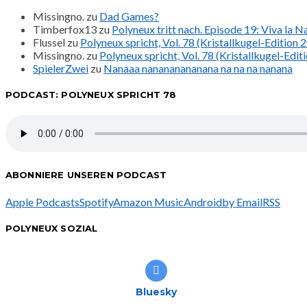
Missingno.
zu
Dad Games?
Timberfox13
zu
Polyneux tritt nach. Episode 19: Viva la 
Flussel
zu
Polyneux spricht, Vol. 78 (Kristallkugel-Edition 
Missingno.
zu
Polyneux spricht, Vol. 78 (Kristallkugel-Edit
SpielerZwei
zu
Nanaaa nanananananana na na na nanana
PODCAST: POLYNEUX SPRICHT 78
ABONNIERE UNSEREN PODCAST
Apple Podcasts
Spotify
Amazon Music
Android
by Email
RSS
POLYNEUX SOZIAL
Bluesky