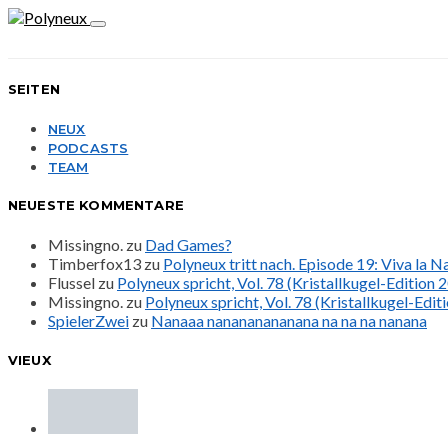
SEITEN
NEUX
PODCASTS
TEAM
NEUESTE KOMMENTARE
Missingno.
zu
Dad Games?
Timberfox13
zu
Polyneux tritt nach. Episode 19: Viva la 
Flussel
zu
Polyneux spricht, Vol. 78 (Kristallkugel-Edition 
Missingno.
zu
Polyneux spricht, Vol. 78 (Kristallkugel-Edit
SpielerZwei
zu
Nanaaa nanananananana na na na nanana
VIEUX