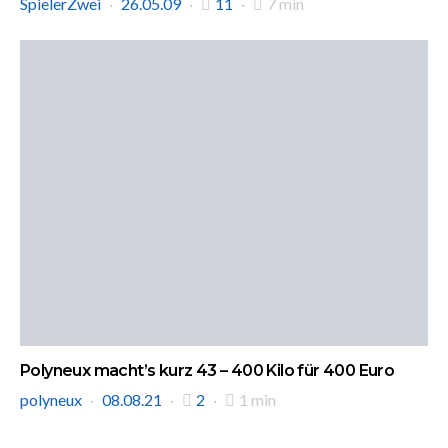
SpielerZwei
26.05.09
11
7 min
Polyneux macht’s kurz 43 – 400 Kilo für 400 Euro
polyneux
08.08.21
2
1 min