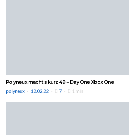
Polyneux macht‘s kurz 49 – Day One Xbox One
polyneux
12.02.22
7
1 min