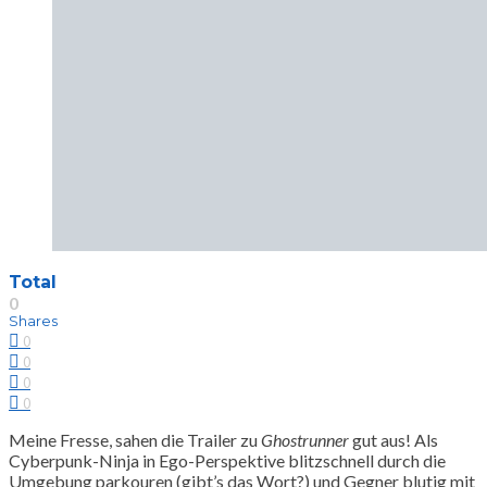
Total
0
Shares
0
0
0
0
Meine Fresse, sahen die Trailer zu
Ghostrunner
gut aus! Als
Cyberpunk-Ninja in Ego-Perspektive blitzschnell durch die
Umgebung parkouren (gibt’s das Wort?) und Gegner blutig mit