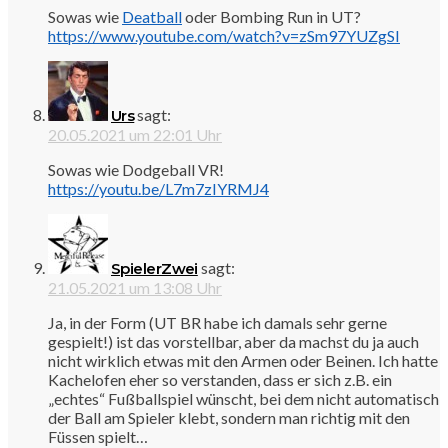
Sowas wie
Deatball
oder Bombing Run in UT?
https://www.youtube.com/watch?v=zSm97YUZgSI
sagt:
Urs
20.05.2021 um 22:01 Uhr
Sowas wie Dodgeball VR!
https://youtu.be/L7m7zIYRMJ4
sagt:
SpielerZwei
21.05.2021 um 13:08 Uhr
Ja, in der Form (UT BR habe ich damals sehr gerne
gespielt!) ist das vorstellbar, aber da machst du ja auch
nicht wirklich etwas mit den Armen oder Beinen. Ich hatte
Kachelofen eher so verstanden, dass er sich z.B. ein
„echtes“ Fußballspiel wünscht, bei dem nicht automatisch
der Ball am Spieler klebt, sondern man richtig mit den
Füssen spielt…