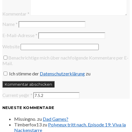
Kommentar
*
Name
*
E-Mail-Adresse
*
Website
Benachrichtige mich über nachfolgende Kommentare per E-
Mail.
Ich stimme der
Datenschutzerklärung
zu
Current ye@r
*
NEUESTE KOMMENTARE
Missingno.
zu
Dad Games?
Timberfox13
zu
Polyneux tritt nach. Episode 19: Viva la
Nackenstarre