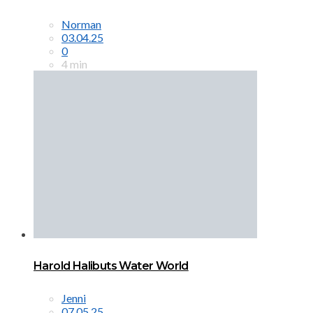
Norman
03.04.25
0
4 min
Harold Halibuts Water World
Jenni
07.05.25