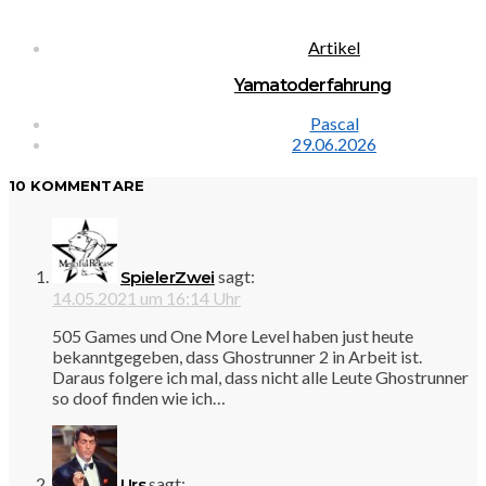
Artikel
Yamatoderfahrung
Pascal
29.06.2026
10 KOMMENTARE
sagt:
SpielerZwei
14.05.2021 um 16:14 Uhr
505 Games und One More Level haben just heute
bekanntgegeben, dass Ghostrunner 2 in Arbeit ist.
Daraus folgere ich mal, dass nicht alle Leute Ghostrunner
so doof finden wie ich…
sagt:
Urs