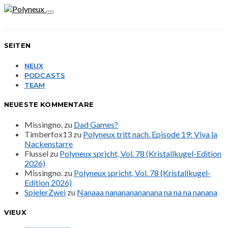
SEITEN
NEUX
PODCASTS
TEAM
NEUESTE KOMMENTARE
Missingno.
zu
Dad Games?
Timberfox13
zu
Polyneux tritt nach. Episode 19: Viva la
Nackenstarre
Flussel
zu
Polyneux spricht, Vol. 78 (Kristallkugel-Edition
2026)
Missingno.
zu
Polyneux spricht, Vol. 78 (Kristallkugel-
Edition 2026)
SpielerZwei
zu
Nanaaa nanananananana na na na nanana
VIEUX