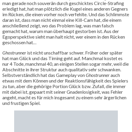
man gerade noch souverän durch geschicktes Circle-Strafing
erledigt hat, hat man plötzlich die Kugel eines anderen Gegners
im Rücken, die einen vorher noch verfehlte. Und das Schlimmste
daran ist, dass man nicht einmal eine Kill-Cam hat, die einem
anschließend zeigt, wo das Problem lag, was man falsch
gemacht hat, warum man überhaupt gestorben ist. Aus der
Egoperspektive sieht man halt nicht, wer einem in den Rücken
geschossen hat…
Ghostrunner
ist nicht unschaffbar schwer. Früher oder später
hat man Glück und das Timing geht auf. Manchmal kostet es
nur 4 Tode, manchmal 40, an einigen Stellen sogar mehr, weil die
Abschnitte in ihrer Struktur auch qualitativ sehr schwanken.
Selbstverständlich hat das Gameplay von
Ghostrunner
auch
etwas mit dem Können und der Reaktionsfähigkeit des Spielers
zu tun, aber die gehörige Portion Glück bzw. Zufall, die immer
mit dabei ist, gepaart mit seiner Gnadenlosigkeit, was Fehler
angeht, macht es für mich insgesamt zu einem sehr ärgerlichen
und frustigen Spiel.