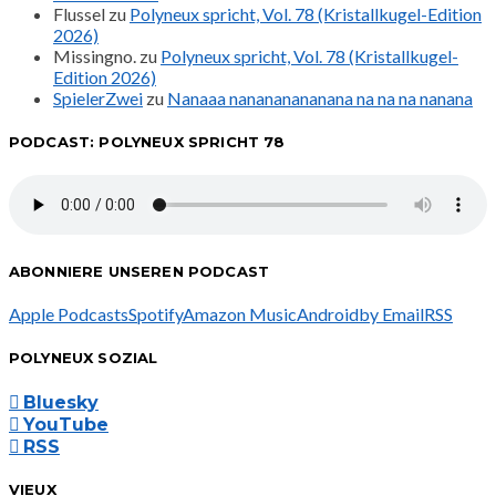
Flussel
zu
Polyneux spricht, Vol. 78 (Kristallkugel-Edition
2026)
Missingno.
zu
Polyneux spricht, Vol. 78 (Kristallkugel-
Edition 2026)
SpielerZwei
zu
Nanaaa nanananananana na na na nanana
PODCAST: POLYNEUX SPRICHT 78
ABONNIERE UNSEREN PODCAST
Apple Podcasts
Spotify
Amazon Music
Android
by Email
RSS
POLYNEUX SOZIAL
Bluesky
YouTube
RSS
VIEUX