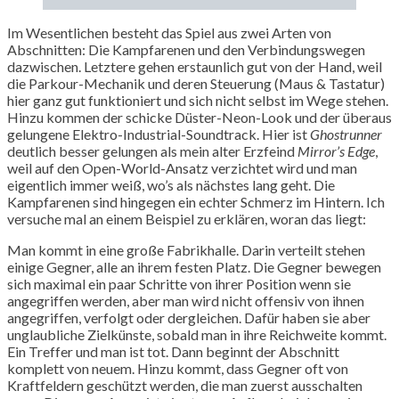
Im Wesentlichen besteht das Spiel aus zwei Arten von
Abschnitten: Die Kampfarenen und den Verbindungswegen
dazwischen. Letztere gehen erstaunlich gut von der Hand, weil
die Parkour-Mechanik und deren Steuerung (Maus & Tastatur)
hier ganz gut funktioniert und sich nicht selbst im Wege stehen.
Hinzu kommen der schicke Düster-Neon-Look und der überaus
gelungene Elektro-Industrial-Soundtrack. Hier ist
Ghostrunner
deutlich besser gelungen als mein alter Erzfeind
Mirror’s Edge
,
weil auf den Open-World-Ansatz verzichtet wird und man
eigentlich immer weiß, wo’s als nächstes lang geht. Die
Kampfarenen sind hingegen ein echter Schmerz im Hintern. Ich
versuche mal an einem Beispiel zu erklären, woran das liegt:
Man kommt in eine große Fabrikhalle. Darin verteilt stehen
einige Gegner, alle an ihrem festen Platz. Die Gegner bewegen
sich maximal ein paar Schritte von ihrer Position wenn sie
angegriffen werden, aber man wird nicht offensiv von ihnen
angegriffen, verfolgt oder dergleichen. Dafür haben sie aber
unglaubliche Zielkünste, sobald man in ihre Reichweite kommt.
Ein Treffer und man ist tot. Dann beginnt der Abschnitt
komplett von neuem. Hinzu kommt, dass Gegner oft von
Kraftfeldern geschützt werden, die man zuerst ausschalten