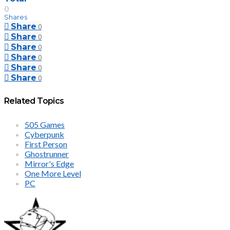
0
Shares
Share
0
Share
0
Share
0
Share
0
Share
0
Share
0
Related Topics
505 Games
Cyberpunk
First Person
Ghostrunner
Mirror's Edge
One More Level
PC