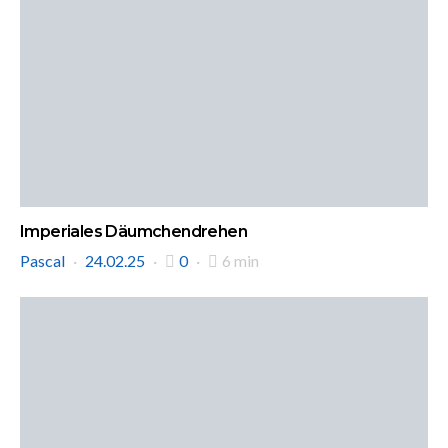
Imperiales Däumchendrehen
Pascal
24.02.25
0
6 min