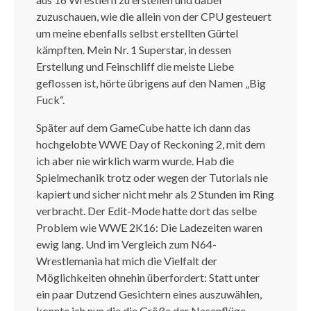
zuzuschauen, wie die allein von der CPU gesteuert
um meine ebenfalls selbst erstellten Gürtel
kämpften. Mein Nr. 1 Superstar, in dessen
Erstellung und Feinschliff die meiste Liebe
geflossen ist, hörte übrigens auf den Namen „Big
Fuck“.
Später auf dem GameCube hatte ich dann das
hochgelobte WWE Day of Reckoning 2, mit dem
ich aber nie wirklich warm wurde. Hab die
Spielmechanik trotz oder wegen der Tutorials nie
kapiert und sicher nicht mehr als 2 Stunden im Ring
verbracht. Der Edit-Mode hatte dort das selbe
Problem wie WWE 2K16: Die Ladezeiten waren
ewig lang. Und im Vergleich zum N64-
Wrestlemania hat mich die Vielfalt der
Möglichkeiten ohnehin überfordert: Statt unter
ein paar Dutzend Gesichtern eines auszuwählen,
konnte ich nun die die Größe der Nasenflüge