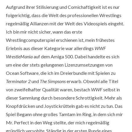
Aufgrund ihrer Stilisierung und Comichaftigkeit ist es nur
folgerichtig, dass die Welt des professionellen Wrestlings
regelmäßig Allianzen mit der Welt des Videospiels eingeht.
Ich bin mir nicht sicher, wann das erste
Wrestlingcomputerspiel erschienen ist, mein frühestes
Erlebnis aus dieser Kategorie war allerdings
WWF
WrestleMania
auf dem Amiga 500. Dabei handelte es sich
um eine der stets gelungenen Lizenzumsetzungen von
Ocean Software, die ich im Dreierbundle mit Spielen zu
Terminator 2
und
The Simpsons
erwarb. Obwohl alle Titel
von zweifelhafter Qualität waren, bestach
WWF
selbst in
dieser Sammlung durch besondere Schrottigkeit. Mehr als
Knopfdrücken und Joystickrütteln gab es nicht zu tun. Das
Spiel Begann ohne großes Tamtam im Ring, in dem sich mir
Mr. Perfect in den Weg stellte, der mich regelmäßig
gründlich versohlte. Ständig in der ersten Runde eines