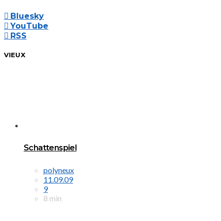
Bluesky
YouTube
RSS
VIEUX
Schattenspiel
polyneux
11.09.09
9
8 min