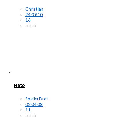
Christian
24.09.10
16
5 min
Hato
SpielerDrei
02.04.08
11
5 min