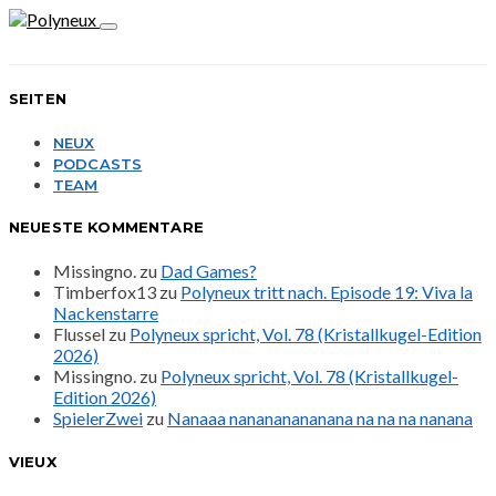
SEITEN
NEUX
PODCASTS
TEAM
NEUESTE KOMMENTARE
Missingno.
zu
Dad Games?
Timberfox13
zu
Polyneux tritt nach. Episode 19: Viva la
Nackenstarre
Flussel
zu
Polyneux spricht, Vol. 78 (Kristallkugel-Edition
2026)
Missingno.
zu
Polyneux spricht, Vol. 78 (Kristallkugel-
Edition 2026)
SpielerZwei
zu
Nanaaa nanananananana na na na nanana
VIEUX