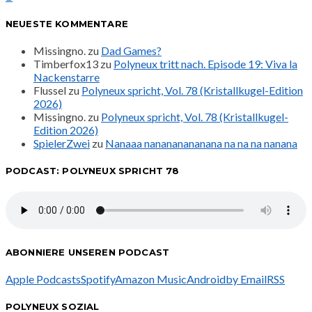
NEUESTE KOMMENTARE
Missingno.
zu
Dad Games?
Timberfox13
zu
Polyneux tritt nach. Episode 19: Viva la
Nackenstarre
Flussel
zu
Polyneux spricht, Vol. 78 (Kristallkugel-Edition
2026)
Missingno.
zu
Polyneux spricht, Vol. 78 (Kristallkugel-
Edition 2026)
SpielerZwei
zu
Nanaaa nanananananana na na na nanana
PODCAST: POLYNEUX SPRICHT 78
ABONNIERE UNSEREN PODCAST
Apple Podcasts
Spotify
Amazon Music
Android
by Email
RSS
POLYNEUX SOZIAL