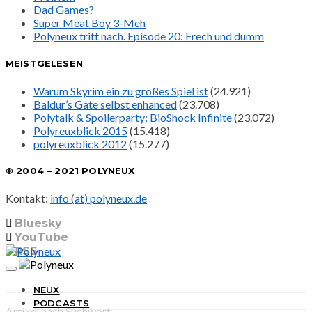
Dad Games?
Super Meat Boy 3-Meh
Polyneux tritt nach. Episode 20: Frech und dumm
MEISTGELESEN
Warum Skyrim ein zu großes Spiel ist
(24.921)
Baldur’s Gate selbst enhanced
(23.708)
Polytalk & Spoilerparty: BioShock Infinite
(23.072)
Polyreuxblick 2015
(15.418)
polyreuxblick 2012
(15.277)
© 2004 – 2021 POLYNEUX
Kontakt:
info (at) polyneux.de
Bluesky
YouTube
RSS
NEUX
PODCASTS
Artikel nach Suchwort