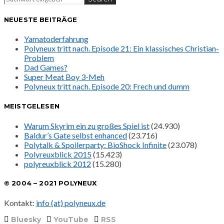
NEUESTE BEITRÄGE
Yamatoderfahrung
Polyneux tritt nach. Episode 21: Ein klassisches Christian-
Problem
Dad Games?
Super Meat Boy 3-Meh
Polyneux tritt nach. Episode 20: Frech und dumm
MEISTGELESEN
Warum Skyrim ein zu großes Spiel ist
(24.930)
Baldur’s Gate selbst enhanced
(23.716)
Polytalk & Spoilerparty: BioShock Infinite
(23.078)
Polyreuxblick 2015
(15.423)
polyreuxblick 2012
(15.280)
© 2004 – 2021 POLYNEUX
Kontakt:
info (at) polyneux.de
Bluesky
YouTube
RSS