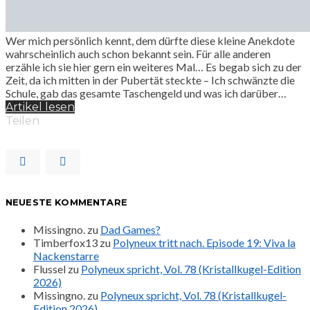
Wer mich persönlich kennt, dem dürfte diese kleine Anekdote
wahrscheinlich auch schon bekannt sein. Für alle anderen
erzähle ich sie hier gern ein weiteres Mal… Es begab sich zu der
Zeit, da ich mitten in der Pubertät steckte – Ich schwänzte die
Schule, gab das gesamte Taschengeld und was ich darüber…
Artikel lesen
Teilen
NEUESTE KOMMENTARE
Missingno.
zu
Dad Games?
Timberfox13
zu
Polyneux tritt nach. Episode 19: Viva la
Nackenstarre
Flussel
zu
Polyneux spricht, Vol. 78 (Kristallkugel-Edition
2026)
Missingno.
zu
Polyneux spricht, Vol. 78 (Kristallkugel-
Edition 2026)