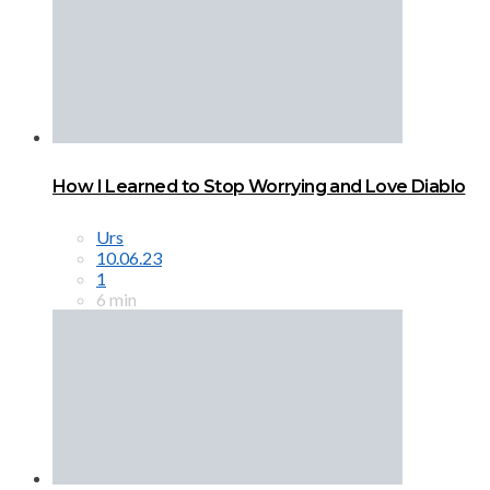
How I Learned to Stop Worrying and Love Diablo
Urs
10.06.23
1
6 min