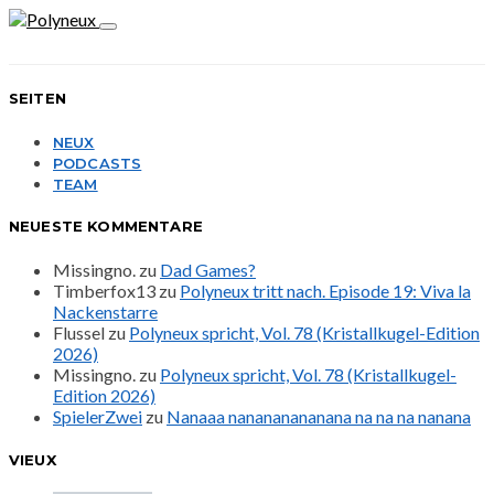
SEITEN
NEUX
PODCASTS
TEAM
NEUESTE KOMMENTARE
Missingno.
zu
Dad Games?
Timberfox13
zu
Polyneux tritt nach. Episode 19: Viva la
Nackenstarre
Flussel
zu
Polyneux spricht, Vol. 78 (Kristallkugel-Edition
2026)
Missingno.
zu
Polyneux spricht, Vol. 78 (Kristallkugel-
Edition 2026)
SpielerZwei
zu
Nanaaa nanananananana na na na nanana
VIEUX