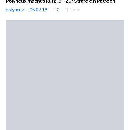
Polyneux macht’s kurz 13 – Zur Strafe ein Patreon
polyneux
05.02.19
0
1 min