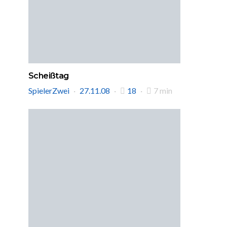
Scheißtag
SpielerZwei
27.11.08
18
7 min