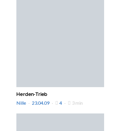
Herden-Trieb
Nille
23.04.09
4
3 min