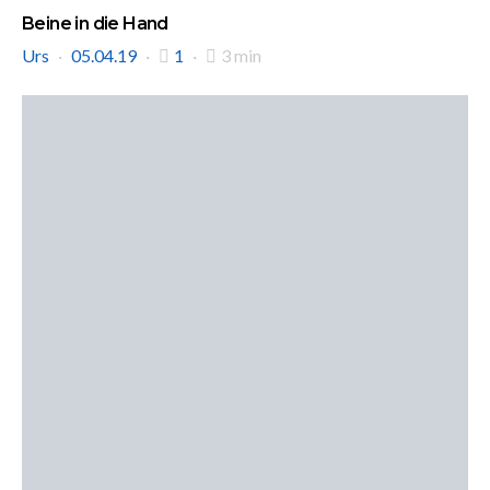
Beine in die Hand
Urs
05.04.19
1
3 min