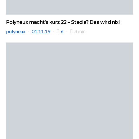
Polyneux macht’s kurz 22 – Stadia? Das wird nix!
polyneux
01.11.19
6
3 min