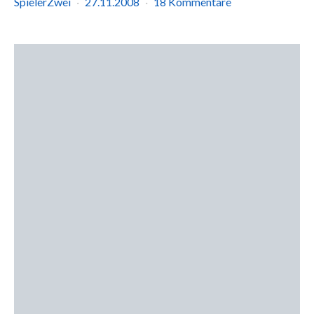
SpielerZwei
27.11.2008
18 Kommentare