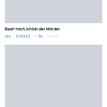
Bash‘ mich, ich bin der Mörder
Urs
17.03.15
16
4 min