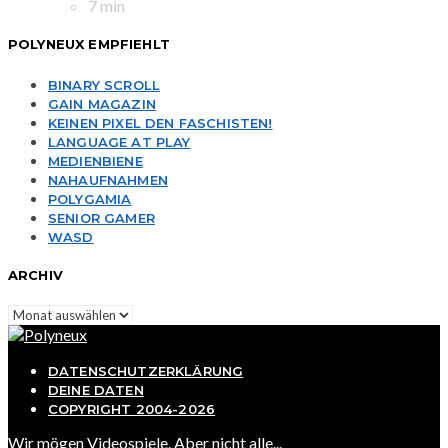
7 min
POLYNEUX EMPFIEHLT
BINARY SCROLL
GAIN MAGAZIN
KEINEN PIXEL DEN FASCHISTEN!
LANGUAGE AT PLAY
MEDIENBIENE
NAHAUFNAHMEN
POLYGAMIA
SENIOR GAMER
WASD
ARCHIV
Archiv
DATENSCHUTZERKLÄRUNG
DEINE DATEN
COPYRIGHT 2004-2026
Wir mögen Videospiele. Aber nicht alle...