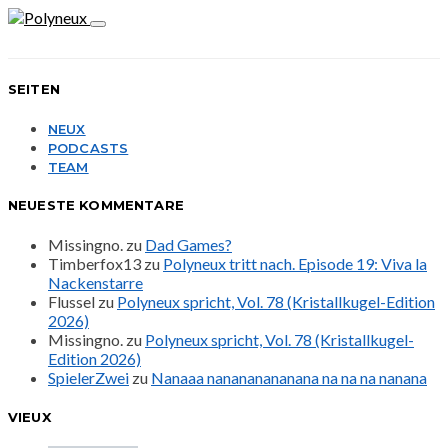
SEITEN
NEUX
PODCASTS
TEAM
NEUESTE KOMMENTARE
Missingno.
zu
Dad Games?
Timberfox13
zu
Polyneux tritt nach. Episode 19: Viva la
Nackenstarre
Flussel
zu
Polyneux spricht, Vol. 78 (Kristallkugel-Edition
2026)
Missingno.
zu
Polyneux spricht, Vol. 78 (Kristallkugel-
Edition 2026)
SpielerZwei
zu
Nanaaa nanananananana na na na nanana
VIEUX