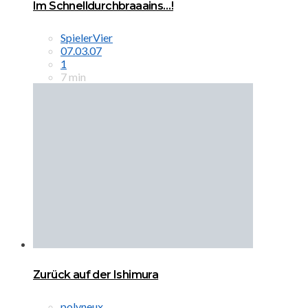
Im Schnelldurchbraaains…!
SpielerVier
07.03.07
1
7 min
Zurück auf der Ishimura
polyneux