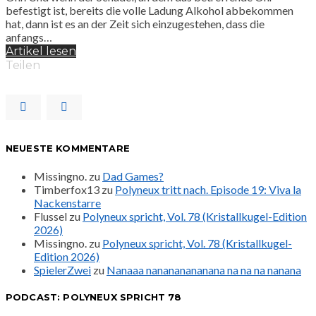
befestigt ist, bereits die volle Ladung Alkohol abbekommen
hat, dann ist es an der Zeit sich einzugestehen, dass die
anfangs…
Artikel lesen
Teilen
NEUESTE KOMMENTARE
Missingno.
zu
Dad Games?
Timberfox13
zu
Polyneux tritt nach. Episode 19: Viva la
Nackenstarre
Flussel
zu
Polyneux spricht, Vol. 78 (Kristallkugel-Edition
2026)
Missingno.
zu
Polyneux spricht, Vol. 78 (Kristallkugel-
Edition 2026)
SpielerZwei
zu
Nanaaa nanananananana na na na nanana
PODCAST: POLYNEUX SPRICHT 78