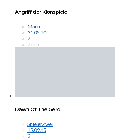
Angriff der Klonspiele
Manu
31.05.10
7
7 min
Dawn Of The Gerd
SpielerZwei
15.09.15
3