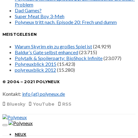
Problem
Dad Games?
Super Meat Boy 3-Meh
Polyneux tritt nach. Episode 20: Frech und dumm
MEISTGELESEN
Warum Skyrim ein zu großes Spiel ist
(24.929)
Baldur’s Gate selbst enhanced
(23.715)
Polytalk & Spoilerparty: BioShock Infinite
(23.077)
Polyreuxblick 2015
(15.423)
polyreuxblick 2012
(15.280)
© 2004 – 2021 POLYNEUX
Kontakt:
info (at) polyneux.de
Bluesky
YouTube
RSS
NEUX