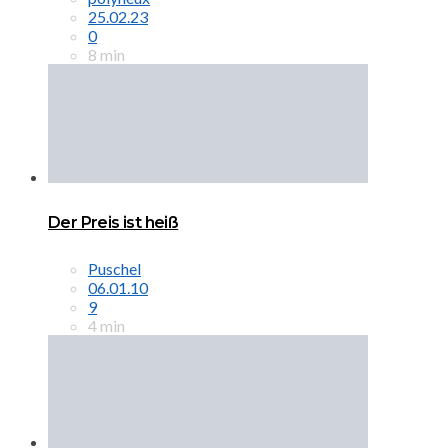
25.02.23
0
8 min
Der Preis ist heiß
Puschel
06.01.10
9
4 min