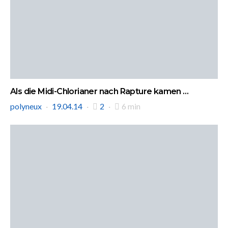
Als die Midi-Chlorianer nach Rapture kamen …
polyneux
19.04.14
2
6 min