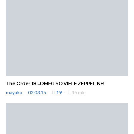
The Order 18…OMFG SO VIELE ZEPPELINE!!
mayaku
02.03.15
19
15 min