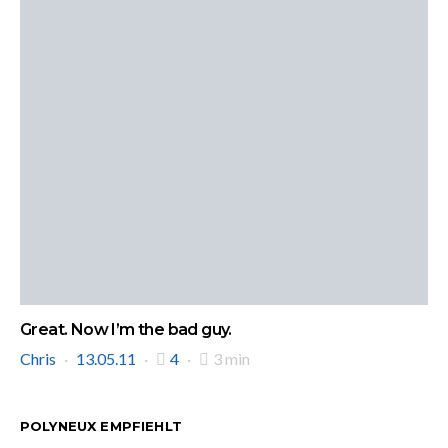
Great. Now I’m the bad guy.
Chris
13.05.11
4
3 min
POLYNEUX EMPFIEHLT