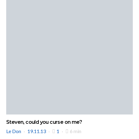
Steven, could you curse on me?
Le Don
19.11.13
1
6 min