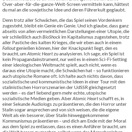
Over-aber-für-die-ganze-Welt-Screen vermitteln kann, hättest
du mal an die sowjetische Idee und deren Führerkult geglaubt.
Denn trotz aller Schwächen, die das Spiel seinen Vordenkern
zugesteht, bleibt ein Genie ein Genie. Und ich glaube, dass ganz
abseits von allen vermeintlichen Darstellungen einer Utopie, die
wir schließlich auch
BioShock
im Kapitalismus zugestehen, trotz
aller Pastiche des kalten Krieges, die wir eben auch in einem
Fallout
genießen können, hier der Knackpunkt liegt, den es
braucht, um
Atomic Heart
zu analysieren. Ich sage, ein Spiel ist
kein Propagandainstrument, nur weil es in einem Sci-Fi-Setting
einer ideologischen Weltmacht spielt, auch nicht, wenn es
daraus eine Utopie macht, die Schwächen hat – so funktionieren
auch utopische Romane oft. Ich halte auch nichts davon, dass
sozialistische und kommunistische Ideen in einer Tour mit den
stalinistischen Horrorszenarien der UdSSR gleichgesetzt
werden – es darf liebend gern mehr echte, utopische
sozialistische Medien geben. Aber
Atomic Heart
schafft es, in
einer Sekunde Audiologs zu präsentieren, die den Horror unter
Stalin sogar ansprechen und von sich weisen, die die eigene
Welt als ein besserer, über Stalin hinweggekommener
Kommunismus präsentieren – und dich am Ende mit der Moral
aus dem Spiel zu entlassen, dass es einen Anführer braucht, um
die Welt besser zu machen, selbst wenn das Menschenleben