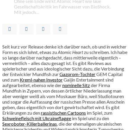
Ohne sein Ende wirkt Atomic Heart wie laue
Gesellschaftskritik im Fahrwasser von BioShock.
Mit jedoch…
Seit kurz vor Release denke ich darüber nach, ob und in welcher
Form es sich lohnt, etwas zu
Atomic Heart
zu schreiben. Ich habe
so lange darüber nachgedacht, dass mittlerweile eigentlich –
vermeintlich – alles dazu gesagt ist. Es gibt Reviews aus
spielerischer und aus ideologischer Sicht dazu, die Verbindung
der Entwickler Mundfish zur
Gazprom-Tochter
GEM Capital
und zum
Kreml-nahen Investor
Gaijin Entertainment sind
aufgearbeitet, ebenso wie der
nominelle Sitz
der Firma
Mundfish in Zypern, von dessen örtlicher Niederlassung man
aber weniger weiß als vom Moskauer Büro, weil Studiotouren
und sogar die Auffassung der russischen Presse allen Anschein
geben, dass eigentlich von dort gewirtschaftet wird. Es gibt
Erklärungen zu den
rassistischen Cartoons
im Spiel, zum
Schweinefleisch mit Ukraineflagge
im Spiel und zu den
Sexroboter-Killerballerinas
, die der ehemaligen ukrainischen
Ministerpräsidentin und Widerstandskämpferin Tymoshenko