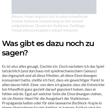
Atomic Heart ergötzt sich in unterschiedlichen
Szenen teilweise minutenlang an den sexuell
aufgeladenen Tänzen der Ballerina-Zwillinge.
Penetrationsmetaphern zuhauf inklusive.
Was gibt es dazu noch zu
sagen?
Es ist also alles gesagt. Dachte ich. Doch nachdem ich das Spiel
tatsächlich (und durchaus mit spielmechanischem Genuss)
durchgespielt und all diese Medien, all diese Einordnungen
konsumiert hatte, stellte ich fest, dass ein gewichtiger Punkt in
allen davon fehlt. Einer, von dem ich glaube, dass die Entwickler
bei Mundfish ganz gezielt darauf gepokert haben, dass er
fehlen würde. Egal auf welcher Seite die Einordnungen stehen,
ob sie
Atomic Heart
für die Ausgeburt der Stalinismus-
Propaganda halten oder für eine lauwarme
BioShock
-Kopie in
einem überladenen Soviet-Setting, in keinem Artikel wird das