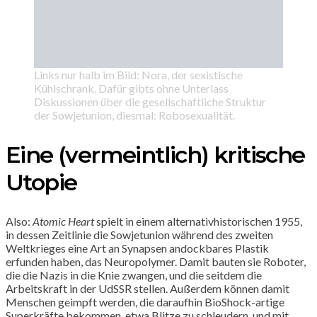
Links nur halb im Bild: Nora, der sexistische
Kühlschrank. Dafür gibts ohne Unterlass
Diskussionen über die gesellschaftliche Struktur
der Sowjetunion, diesmal: Robosexualität.
Eine (vermeintlich) kritische
Utopie
Also:
Atomic Heart
spielt in einem alternativhistorischen 1955,
in dessen Zeitlinie die Sowjetunion während des zweiten
Weltkrieges eine Art an Synapsen andockbares Plastik
erfunden haben, das Neuropolymer. Damit bauten sie Roboter,
die die Nazis in die Knie zwangen, und die seitdem die
Arbeitskraft in der UdSSR stellen. Außerdem können damit
Menschen geimpft werden, die daraufhin BioShock-artige
Superkräfte bekommen, etwa Blitze zu schleudern, und mit