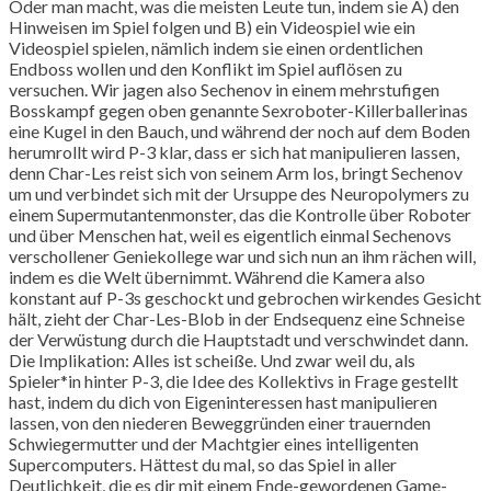
Oder man macht, was die meisten Leute tun, indem sie A) den
Hinweisen im Spiel folgen und B) ein Videospiel wie ein
Videospiel spielen, nämlich indem sie einen ordentlichen
Endboss wollen und den Konflikt im Spiel auflösen zu
versuchen. Wir jagen also Sechenov in einem mehrstufigen
Bosskampf gegen oben genannte Sexroboter-Killerballerinas
eine Kugel in den Bauch, und während der noch auf dem Boden
herumrollt wird P-3 klar, dass er sich hat manipulieren lassen,
denn Char-Les reist sich von seinem Arm los, bringt Sechenov
um und verbindet sich mit der Ursuppe des Neuropolymers zu
einem Supermutantenmonster, das die Kontrolle über Roboter
und über Menschen hat, weil es eigentlich einmal Sechenovs
verschollener Geniekollege war und sich nun an ihm rächen will,
indem es die Welt übernimmt. Während die Kamera also
konstant auf P-3s geschockt und gebrochen wirkendes Gesicht
hält, zieht der Char-Les-Blob in der Endsequenz eine Schneise
der Verwüstung durch die Hauptstadt und verschwindet dann.
Die Implikation: Alles ist scheiße. Und zwar weil du, als
Spieler*in hinter P-3, die Idee des Kollektivs in Frage gestellt
hast, indem du dich von Eigeninteressen hast manipulieren
lassen, von den niederen Beweggründen einer trauernden
Schwiegermutter und der Machtgier eines intelligenten
Supercomputers. Hättest du mal, so das Spiel in aller
Deutlichkeit, die es dir mit einem Ende-gewordenen Game-