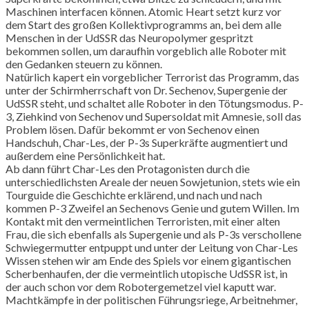
Maschinen interfacen können. Atomic Heart setzt kurz vor
dem Start des großen Kollektivprogramms an, bei dem alle
Menschen in der UdSSR das Neuropolymer gespritzt
bekommen sollen, um daraufhin vorgeblich alle Roboter mit
den Gedanken steuern zu können.
Natürlich kapert ein vorgeblicher Terrorist das Programm, das
unter der Schirmherrschaft von Dr. Sechenov, Supergenie der
UdSSR steht, und schaltet alle Roboter in den Tötungsmodus. P-
3, Ziehkind von Sechenov und Supersoldat mit Amnesie, soll das
Problem lösen. Dafür bekommt er von Sechenov einen
Handschuh, Char-Les, der P-3s Superkräfte augmentiert und
außerdem eine Persönlichkeit hat.
Ab dann führt Char-Les den Protagonisten durch die
unterschiedlichsten Areale der neuen Sowjetunion, stets wie ein
Tourguide die Geschichte erklärend, und nach und nach
kommen P-3 Zweifel an Sechenovs Genie und gutem Willen. Im
Kontakt mit den vermeintlichen Terroristen, mit einer alten
Frau, die sich ebenfalls als Supergenie und als P-3s verschollene
Schwiegermutter entpuppt und unter der Leitung von Char-Les
Wissen stehen wir am Ende des Spiels vor einem gigantischen
Scherbenhaufen, der die vermeintlich utopische UdSSR ist, in
der auch schon vor dem Robotergemetzel viel kaputt war.
Machtkämpfe in der politischen Führungsriege, Arbeitnehmer,