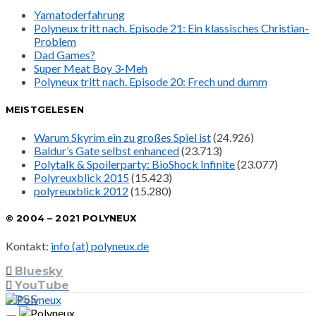
Yamatoderfahrung
Polyneux tritt nach. Episode 21: Ein klassisches Christian-
Problem
Dad Games?
Super Meat Boy 3-Meh
Polyneux tritt nach. Episode 20: Frech und dumm
MEISTGELESEN
Warum Skyrim ein zu großes Spiel ist
(24.926)
Baldur’s Gate selbst enhanced
(23.713)
Polytalk & Spoilerparty: BioShock Infinite
(23.077)
Polyreuxblick 2015
(15.423)
polyreuxblick 2012
(15.280)
© 2004 – 2021 POLYNEUX
Kontakt:
info (at) polyneux.de
Bluesky
YouTube
RSS