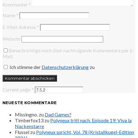
Kommentar
*
Name
*
E-Mail-Adresse
*
Website
Benachrichtige mich über nachfolgende Kommentare per E-
Mail.
Ich stimme der
Datenschutzerklärung
zu
Current ye@r
*
NEUESTE KOMMENTARE
Missingno.
zu
Dad Games?
Timberfox13
zu
Polyneux tritt nach. Episode 19: Viva la
Nackenstarre
Flussel
zu
Polyneux spricht, Vol. 78 (Kristallkugel-Edition
2026)