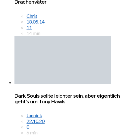
Drachenväter
Chris
18.05.14
11
14 min
Dark Souls sollte leichter sein, aber eigentlich
geht’s um Tony Hawk
Jannick
22.10.20
0
6 min