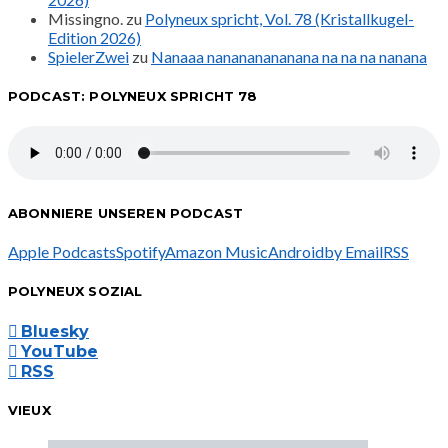
Missingno.
zu
Polyneux spricht, Vol. 78 (Kristallkugel-
Edition 2026)
SpielerZwei
zu
Nanaaa nanananananana na na na nanana
PODCAST: POLYNEUX SPRICHT 78
ABONNIERE UNSEREN PODCAST
Apple Podcasts
Spotify
Amazon Music
Android
by Email
RSS
POLYNEUX SOZIAL
Bluesky
YouTube
RSS
VIEUX