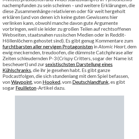
nachempfunden zu sein scheinen – und weitere Erklärungen, die
diese Zusammenhänge relativieren oder für weit hergeholt
erklären (und von denen ich keine guten Gewissens hier
verlinken kann, obwohl manche davon gute Argumente
vorbringen, weil sie leider zu großen Teilen auf rechtsoffenen
Webseiten, staatsnahen russischen Medien oder in Reddit-
Höllenlöchern gehostet sind). Es gibt genug Kommentare zum
furchtbarsten aller nervigen Protagonisten
in
Atomic Heart
, dem
ewig meckernden, treudoofen, die dümmste Catchphrase aller
Zeiten schleudernden P-3 (Crispy Critters, sogar der Name ist
bescheuert) und zur
sexistischsten Darstellung eines
Kühlschranks
, die ihr je gesehen habt. Es gibt ganze
Podcastfolgen, die sich stundenlang mit dem Spiel befassen,
von
Waypoint
, von
Hooked
, vom
Deutschlandfunk
, es gibt
sogar
Feuilleton
-Artikel dazu.