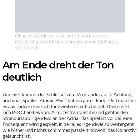
Ohne sein Ende wirkt Atomic Heart wie laue
Gesellschaftskritik im Fahrwasser von BioShock.
Mit jedoch…
Am Ende dreht der Ton
deutlich
Und hier kommt der Schlüssel zum Verständnis, also Achtung,
nochmal, Spoiler:
Atomic Heart
hat ein gutes Ende. Und man löst
es aus, indem man sich für zweiteres entscheidet. Dann reißt
sich P-3 Char-Les vom Arm, zertrampelt ihn und geht in den
Strandurlaub irgendwo an der Adria. Das Spiel ist vorbei, eine
Endsequenz wird gespielt, in der alles irgendwie so weitergeht
wie bisher und nichts schlimmes passiert, obwohl das Kollektiv
gelauncht ist.