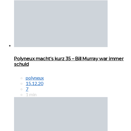
Polyneux macht’s kurz 35 – Bill Murray war immer
schuld
polyneux
15.12.20
7
1 min