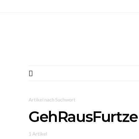
Artikel nach Suchwort
GehRausFurtze
1 Artikel