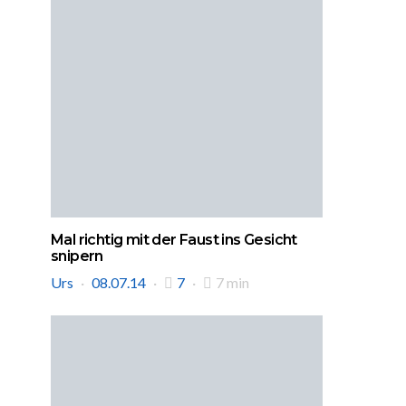
Mal richtig mit der Faust ins Gesicht
snipern
Urs
08.07.14
7
7 min