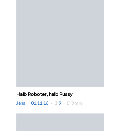
Halb Roboter, halb Pussy
Jens
01.11.16
9
3 min