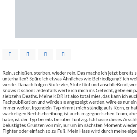
Rein, schießen, sterben, wieder rein. Das mache ich jetzt bereits
unterhalten? Spüre ich etwas Ähnliches wie Befriedigung? Ich weiß 
werde. Danach folgen Stufe vier, Stufe fünf und anschließend, wer
knows it schon! Jedenfalls werfe ich mich ins Gefecht, gebe ein 
siebzehn Deaths. Meine KDR ist also total mies, das kann ich euc
Fachpublikation und würde sie angezeigt werden, wäre es nur ei
immer weiter. Irgendein Typ nimmt mich ständig aufs Korn, er ha
wackeligen Rechtschreibung ist auch im gegnerischen Team, aber rei
habe, ist der Typ bereits bei über fünfzig. Ich hasse dieses A
belustigtes Grunzen von mir, nur um im nächsten Moment wieder 
Fighter oder einfach so zu Fuß. Mein Hass wird durch meine eige