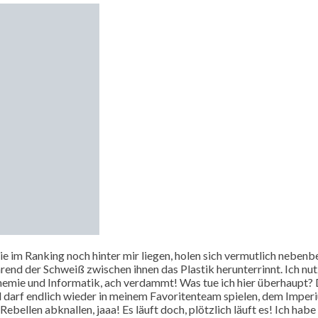
 die im Ranking noch hinter mir liegen, holen sich vermutlich neben
end der Schweiß zwischen ihnen das Plastik herunterrinnt. Ich nut
emie und Informatik, ach verdammt! Was tue ich hier überhaupt? Di
d darf endlich wieder in meinem Favoritenteam spielen, dem Imperi
ebellen abknallen, jaaa! Es läuft doch, plötzlich läuft es! Ich hab