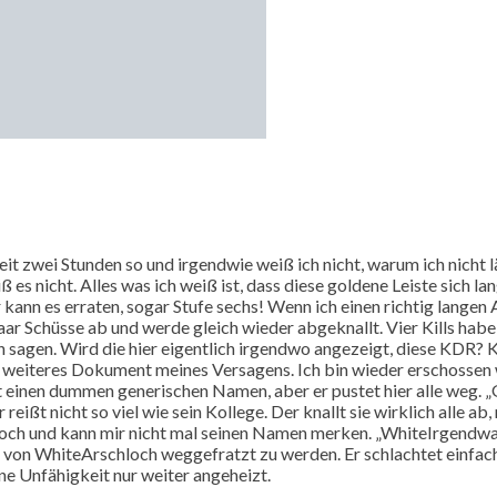
 seit zwei Stunden so und irgendwie weiß ich nicht, warum ich nich
es nicht. Alles was ich weiß ist, dass diese goldene Leiste sich lang
 kann es erraten, sogar Stufe sechs! Wenn ich einen richtig langen 
paar Schüsse ab und werde gleich wieder abgeknallt. Vier Kills habe
h sagen. Wird die hier eigentlich irgendwo angezeigt, diese KDR? K
n weiteres Dokument meines Versagens. Ich bin wieder erschossen 
t einen dummen generischen Namen, aber er pustet hier alle weg. „
ßt nicht so viel wie sein Kollege. Der knallt sie wirklich alle ab,
rschloch und kann mir nicht mal seinen Namen merken. „WhiteIrgen
von WhiteArschloch weggefratzt zu werden. Er schlachtet einfach 
ne Unfähigkeit nur weiter angeheizt.