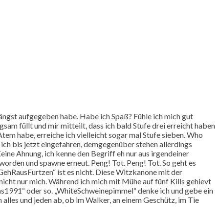
t längst aufgegeben habe. Habe ich Spaß? Fühle ich mich gut
sam füllt und mir mitteilt, dass ich bald Stufe drei erreicht haben
Atem habe, erreiche ich vielleicht sogar mal Stufe sieben. Who
 ich bis jetzt eingefahren, demgegenüber stehen allerdings
eine Ahnung, ich kenne den Begriff eh nur aus irgendeiner
worden und spawne erneut. Peng! Tot. Peng! Tot. So geht es
GehRausFurtzen“ ist es nicht. Diese Witzkanone mit der
 nicht nur mich. Während ich mich mit Mühe auf fünf Kills gehievt
dwas1991“ oder so. „WhiteSchweinepimmel“ denke ich und gebe ein
alles und jeden ab, ob im Walker, an einem Geschütz, im Tie