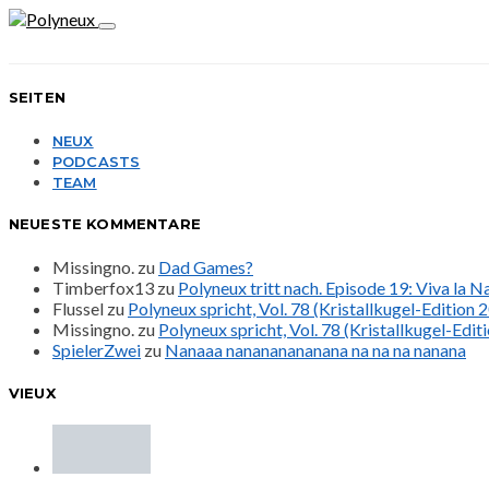
SEITEN
NEUX
PODCASTS
TEAM
NEUESTE KOMMENTARE
Missingno.
zu
Dad Games?
Timberfox13
zu
Polyneux tritt nach. Episode 19: Viva la 
Flussel
zu
Polyneux spricht, Vol. 78 (Kristallkugel-Edition 
Missingno.
zu
Polyneux spricht, Vol. 78 (Kristallkugel-Edit
SpielerZwei
zu
Nanaaa nanananananana na na na nanana
VIEUX