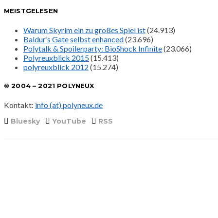
MEISTGELESEN
Warum Skyrim ein zu großes Spiel ist
(24.913)
Baldur’s Gate selbst enhanced
(23.696)
Polytalk & Spoilerparty: BioShock Infinite
(23.066)
Polyreuxblick 2015
(15.413)
polyreuxblick 2012
(15.274)
© 2004 – 2021 POLYNEUX
Kontakt:
info (at) polyneux.de
Bluesky
YouTube
RSS