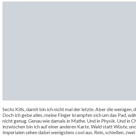
Sechs Kills, damit bin ich nicht mal der letzte. Aber die wenigen,
Doch ich gebe alles, meine Finger krampfen sich um das Pad, währ
nicht genug. Genau wie damals in Mathe. Und in Physik. Und in Ch
inzwischen bin ich auf einer anderen Karte, Wald statt Wüste, un
Imperialen sehen dabei wenigstens cool aus. Rein, schießen, zwei R