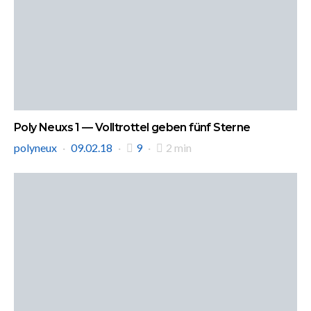
Poly Neuxs 1 — Volltrottel geben fünf Sterne
polyneux
09.02.18
9
2 min