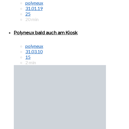
polyneux
31.01.19
25
20 min
Polyneux bald auch am Kiosk
polyneux
31.03.10
15
2 min