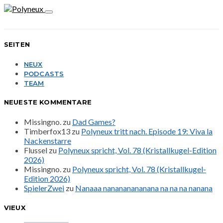
SEITEN
NEUX
PODCASTS
TEAM
NEUESTE KOMMENTARE
Missingno.
zu
Dad Games?
Timberfox13
zu
Polyneux tritt nach. Episode 19: Viva la
Nackenstarre
Flussel
zu
Polyneux spricht, Vol. 78 (Kristallkugel-Edition
2026)
Missingno.
zu
Polyneux spricht, Vol. 78 (Kristallkugel-
Edition 2026)
SpielerZwei
zu
Nanaaa nanananananana na na na nanana
VIEUX