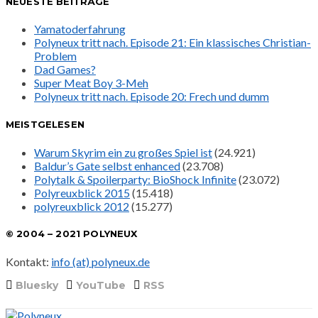
NEUESTE BEITRÄGE
Yamatoderfahrung
Polyneux tritt nach. Episode 21: Ein klassisches Christian-
Problem
Dad Games?
Super Meat Boy 3-Meh
Polyneux tritt nach. Episode 20: Frech und dumm
MEISTGELESEN
Warum Skyrim ein zu großes Spiel ist
(24.921)
Baldur’s Gate selbst enhanced
(23.708)
Polytalk & Spoilerparty: BioShock Infinite
(23.072)
Polyreuxblick 2015
(15.418)
polyreuxblick 2012
(15.277)
© 2004 – 2021 POLYNEUX
Kontakt:
info (at) polyneux.de
Bluesky
YouTube
RSS