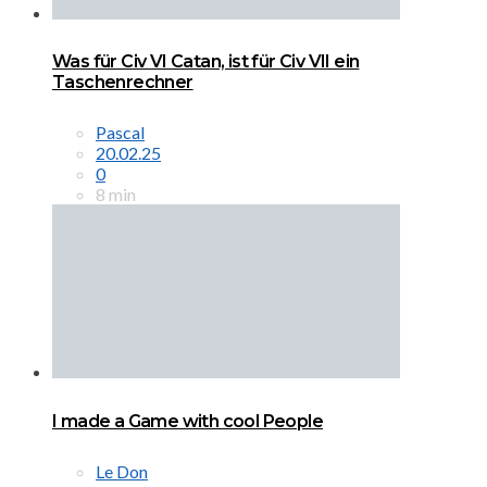
Was für Civ VI Catan, ist für Civ VII ein
Taschenrechner
Pascal
20.02.25
0
8 min
I made a Game with cool People
Le Don