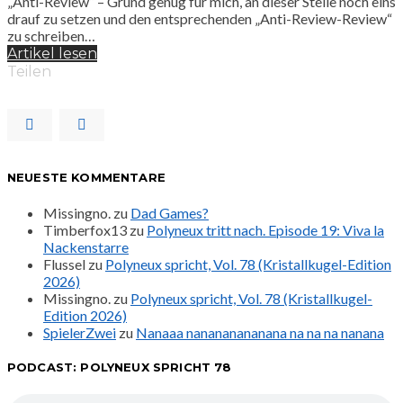
„Anti-Review“ – Grund genug für mich, an dieser Stelle noch eins
drauf zu setzen und den entsprechenden „Anti-Review-Review“
zu schreiben…
Artikel lesen
Teilen
NEUESTE KOMMENTARE
Missingno.
zu
Dad Games?
Timberfox13
zu
Polyneux tritt nach. Episode 19: Viva la
Nackenstarre
Flussel
zu
Polyneux spricht, Vol. 78 (Kristallkugel-Edition
2026)
Missingno.
zu
Polyneux spricht, Vol. 78 (Kristallkugel-
Edition 2026)
SpielerZwei
zu
Nanaaa nanananananana na na na nanana
PODCAST: POLYNEUX SPRICHT 78