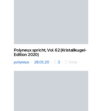
Polyneux spricht, Vol. 62 (Kristallkugel-
Edition 2020)
polyneux
28.01.20
3
3 min