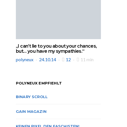
„I can’t lie to you about your chances,
but… you have my sympathies.“
polyneux
24.10.14
12
11 min
POLYNEUX EMPFIEHLT
BINARY SCROLL
GAIN MAGAZIN
KEINEN PIXEL DEN FASCHISTEN!