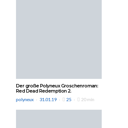
Der große Polyneux Groschenroman:
Red Dead Redemption 2.
polyneux
31.01.19
25
20 min