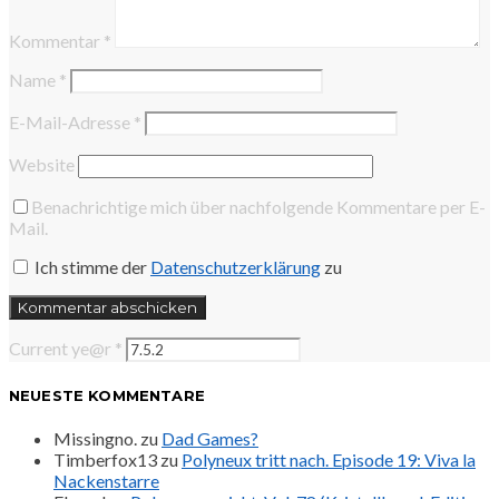
Kommentar
*
Name
*
E-Mail-Adresse
*
Website
Benachrichtige mich über nachfolgende Kommentare per E-
Mail.
Ich stimme der
Datenschutzerklärung
zu
Current ye@r
*
NEUESTE KOMMENTARE
Missingno.
zu
Dad Games?
Timberfox13
zu
Polyneux tritt nach. Episode 19: Viva la
Nackenstarre