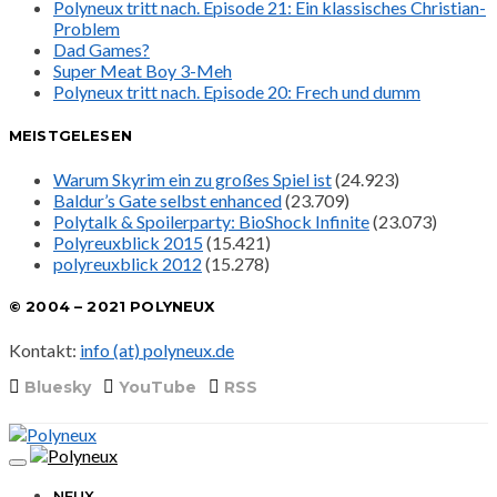
Polyneux tritt nach. Episode 21: Ein klassisches Christian-
Problem
Dad Games?
Super Meat Boy 3-Meh
Polyneux tritt nach. Episode 20: Frech und dumm
MEISTGELESEN
Warum Skyrim ein zu großes Spiel ist
(24.923)
Baldur’s Gate selbst enhanced
(23.709)
Polytalk & Spoilerparty: BioShock Infinite
(23.073)
Polyreuxblick 2015
(15.421)
polyreuxblick 2012
(15.278)
© 2004 – 2021 POLYNEUX
Kontakt:
info (at) polyneux.de
Bluesky
YouTube
RSS
NEUX