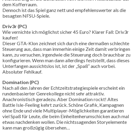
dem Kofferraum.
Dennoch ist das Spiel ganz nett und empfehlenswerter als die
besagten NFSU-Spiele.
Driv3r (PC)
Wie vernichte ich möglichst sicher 45 Euro? Klarer Fall: Driv3r
kaufen!
Dieser GTA-Klon zeichnet sich durch eine dermaßen schlechte
Steuerung aus, dass man immerhin einige Zeit damit verbringen
kann, zu versuchen, irgendwie die Steuerung doch brauchbar zu
konfigurieren. Wenn man dann allerdings feststellt, dass dieses
Unterfangen aussichtslos ist, ist der „Spaß“ auch vorbei.
Absoluter Fehlkauf.
Domination (PC)
Nach all den Jahren der Echtzeitstrategiespiele erscheint ein
rundenbasierter Genrekollege nicht sehr attraktiv.
Anachronistisch geradezu. Aber Domination rockt! Altes
Battle Isle-Feeling kehrt zurück. Schöne Grafik, Kampagnen
ohne Ende und viele Multiplayer-Möglichkeiten garantieren
viel Spaß für Leute, die beim Einheitenherumschicken auch mal
etwas nachdenken wollen. Die nichtssagenden Storyelemente
kann man großzügig übersehen…