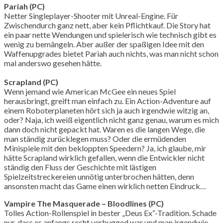
Pariah (PC)
Netter Singleplayer-Shooter mit Unreal-Engine. Für
Zwischendurch ganz nett, aber kein Pflichtkauf. Die Story hat
ein paar nette Wendungen und spielerisch wie technisch gibt es
wenig zu bemängeln. Aber außer der spaßigen Idee mit den
Waffenupgrades bietet Pariah auch nichts, was man nicht schon
mal anderswo gesehen hätte.
Scrapland (PC)
Wenn jemand wie American McGee ein neues Spiel
herausbringt, greift man einfach zu. Ein Action-Adventure auf
einem Roboterplaneten hört sich ja auch irgendwie witzig an,
oder? Naja, ich weiß eigentlich nicht ganz genau, warum es mich
dann doch nicht gepackt hat. Waren es die langen Wege, die
man ständig zurücklegen muss? Oder die ermüdenden
Minispiele mit den bekloppten Speedern? Ja, ich glaube, mir
hätte Scrapland wirklich gefallen, wenn die Entwickler nicht
ständig den Fluss der Geschichte mit lästigen
Spielzeitstreckereien unnötig unterbrochen hätten, denn
ansonsten macht das Game einen wirklich netten Eindruck…
Vampire The Masquerade – Bloodlines (PC)
Tolles Action-Rollenspiel in bester „Deus Ex“-Tradition. Schade
nur, dass es anfangs recht verbugged war und man irgendwie