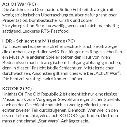
Act Of War (PC)
Die Antithese zu Domination: Solide Echtzeitstrategie mit
wenig spielerischen Überraschungen, aber dafür grandioser
Präsentation, bombastischer Grafik und cooler
Storyintegration. Sehr kurzweilig, wenn auch nicht nachhaltig
sättigend. Leckeres RTS-Fastfood.
HDR – Schlacht um Mittelerde (PC)
Toll inszenierte, spielerisch eher seichte Franchise-Strategie,
die durchaus zu gefallen weiß. Für Jünger des Ringes sicherlich
ein Muss. Alle anderen Spieler sollten den Kauf von ihren
Bedürfnissen nach strategischem Tiefgang abhängig machen,
denn in dieser Hinsicht ist die Schlacht um Mittelerde eher
durchwachsen. Ansonsten gilt ähnliches wie bei „Act Of War“:
Die Echtzeitstrategie wird immer schöner.
KOTOR 2 (PC)
Knights Of The Old Republic 2 ist eigentlich nur eine riesige
Missiondisk zum Vorgänger. Sowohl am eigentlichen Spiel als
auch an der Geschichte hat sich zu wenig geändert, um als
echter zweiter Teil durchzugehen. Dennoch: Wer wie ich den
ersten Teil mochte, wird auch KOTOR 2 gut finden. Und man
muss nicht einmal „Star Wars“-Anhänger sein…