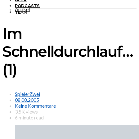
PODCASTS
Artikel
TEAM
Im
Schnelldurchlauf…
(1)
SpielerZwei
08.08.2005
Keine Kommentare
3.5K views
6 minute read