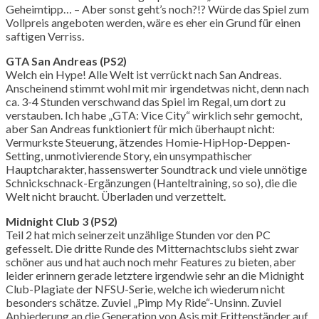
Geheimtipp… – Aber sonst geht’s noch?!? Würde das Spiel zum
Vollpreis angeboten werden, wäre es eher ein Grund für einen
saftigen Verriss.
GTA San Andreas (PS2)
Welch ein Hype! Alle Welt ist verrückt nach San Andreas.
Anscheinend stimmt wohl mit mir irgendetwas nicht, denn nach
ca. 3-4 Stunden verschwand das Spiel im Regal, um dort zu
verstauben. Ich habe „GTA: Vice City“ wirklich sehr gemocht,
aber San Andreas funktioniert für mich überhaupt nicht:
Vermurkste Steuerung, ätzendes Homie-HipHop-Deppen-
Setting, unmotivierende Story, ein unsympathischer
Hauptcharakter, hassenswerter Soundtrack und viele unnötige
Schnickschnack-Ergänzungen (Hanteltraining, so so), die die
Welt nicht braucht. Überladen und verzettelt.
Midnight Club 3 (PS2)
Teil 2 hat mich seinerzeit unzählige Stunden vor den PC
gefesselt. Die dritte Runde des Mitternachtsclubs sieht zwar
schöner aus und hat auch noch mehr Features zu bieten, aber
leider erinnern gerade letztere irgendwie sehr an die Midnight
Club-Plagiate der NFSU-Serie, welche ich wiederum nicht
besonders schätze. Zuviel „Pimp My Ride“-Unsinn. Zuviel
Anbiederung an die Generation von Asis mit Frittenständer auf