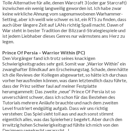
Tolle Alternative für alle, denen Warcraft 3 (oder gar Starcraft)
inzwischen ein wenig langweilig geworden ist. Ich habe zwar
keine wirkliche Ahnung vom sagenumwobenen Warhammer-
Setting, aber ich weiß wie schwer es ist, ein RTS zu finden, dass
auch über längere Zeit auf LANs richtig Spaß macht. Dawn of
War steht in bester Tradition der Blizzard-Strategiespiele und
ist jedem Liebhaber dieses Genres nur wärmstens ans Herz zu
legen.
Prince Of Persia – Warrior Within (PC)
Den Vorgänger fand ich trotz seines knackigen
Schwierigkeitsgrades sehr geil. Somit war „Warrior Within“ ein
zwanghafter Blindkauf am Erscheinungstag. Schade, denn hätte
ich die Reviews der Kollegen abgewartet, so hätte ich durchaus
vorher herausfinden können, was dann letztendlich dazu führte,
dass der Prinz seither faul auf meiner Festplatte
herumgammelt: Das zweite „neue“ Prince Of Persia ist so
unverschämt schwer, dass ich schon für das Bestehen des
Tutorials mehrere Anläufe brauchte und nach dem zweiten
Level frustriert endgültig aufgab. Dass wir uns richtig
verstehen: Das Spiel sieht toll aus und auch sonst stimmt
eigentlich alles, was das Spielerherz begehrt. Aber durch den
irrwitzig hohen Schwierigkeitsgrad fühlte ich mich von den
Designern regelrecht verarscht…!