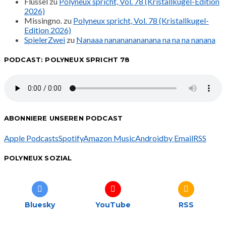
Flussel
zu
Polyneux spricht, Vol. 78 (Kristallkugel-Edition
2026)
Missingno.
zu
Polyneux spricht, Vol. 78 (Kristallkugel-
Edition 2026)
SpielerZwei
zu
Nanaaa nanananananana na na na nanana
PODCAST: POLYNEUX SPRICHT 78
ABONNIERE UNSEREN PODCAST
Apple Podcasts
Spotify
Amazon Music
Android
by Email
RSS
POLYNEUX SOZIAL
Bluesky
YouTube
RSS