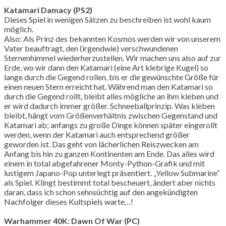
Katamari Damacy (PS2)
Dieses Spiel in wenigen Sätzen zu beschreiben ist wohl kaum
möglich.
Also: Als Prinz des bekannten Kosmos werden wir von unserem
Vater beauftragt, den (irgendwie) verschwundenen
Sternenhimmel wiederherzustellen. Wir machen uns also auf zur
Erde, wo wir dann den Katamari (eine Art klebrige Kugel) so
lange durch die Gegend rollen, bis er die gewünschte Größe für
einen neuen Stern erreicht hat. Während man den Katamari so
durch die Gegend rollt, bleibt alles mögliche an ihm kleben und
er wird dadurch immer größer. Schneeballprinzip. Was kleben
bleibt, hängt vom Größenverhältnis zwischen Gegenstand und
Katamari ab; anfangs zu große Dinge können später eingerollt
werden, wenn der Katamari auch entsprechend größer
geworden ist. Das geht von lächerlichen Reiszwecken am
Anfang bis hin zu ganzen Kontinenten am Ende. Das alles wird
einem in total abgefahrener Monty-Python-Grafik und mit
lustigem Japano-Pop unterlegt präsentiert. „Yellow Submarine“
als Spiel. Klingt bestimmt total bescheuert, ändert aber nichts
daran, dass ich schon sehnsüchtig auf den angekündigten
Nachfolger dieses Kultspiels warte…!
Warhammer 40K: Dawn Of War (PC)