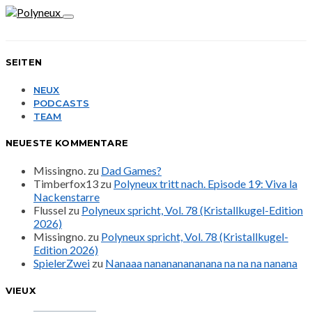
SEITEN
NEUX
PODCASTS
TEAM
NEUESTE KOMMENTARE
Missingno.
zu
Dad Games?
Timberfox13
zu
Polyneux tritt nach. Episode 19: Viva la
Nackenstarre
Flussel
zu
Polyneux spricht, Vol. 78 (Kristallkugel-Edition
2026)
Missingno.
zu
Polyneux spricht, Vol. 78 (Kristallkugel-
Edition 2026)
SpielerZwei
zu
Nanaaa nanananananana na na na nanana
VIEUX