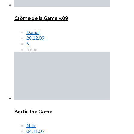
Crème de la Game v.09
Daniel
28.12.09
5
5 min
And in the Game
Nille
04.11.09