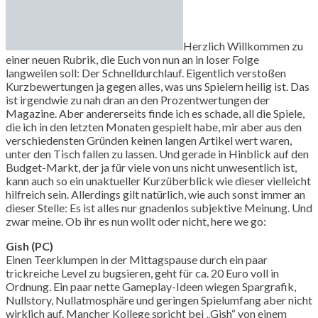
Herzlich Willkommen zu
einer neuen Rubrik, die Euch von nun an in loser Folge
langweilen soll: Der Schnelldurchlauf. Eigentlich verstoßen
Kurzbewertungen ja gegen alles, was uns Spielern heilig ist. Das
ist irgendwie zu nah dran an den Prozentwertungen der
Magazine. Aber andererseits finde ich es schade, all die Spiele,
die ich in den letzten Monaten gespielt habe, mir aber aus den
verschiedensten Gründen keinen langen Artikel wert waren,
unter den Tisch fallen zu lassen. Und gerade in Hinblick auf den
Budget-Markt, der ja für viele von uns nicht unwesentlich ist,
kann auch so ein unaktueller Kurzüberblick wie dieser vielleicht
hilfreich sein. Allerdings gilt natürlich, wie auch sonst immer an
dieser Stelle: Es ist alles nur gnadenlos subjektive Meinung. Und
zwar meine. Ob ihr es nun wollt oder nicht, here we go:
Gish (PC)
Einen Teerklumpen in der Mittagspause durch ein paar
trickreiche Level zu bugsieren, geht für ca. 20 Euro voll in
Ordnung. Ein paar nette Gameplay-Ideen wiegen Spargrafik,
Nullstory, Nullatmosphäre und geringen Spielumfang aber nicht
wirklich auf. Mancher Kollege spricht bei „Gish“ von einem