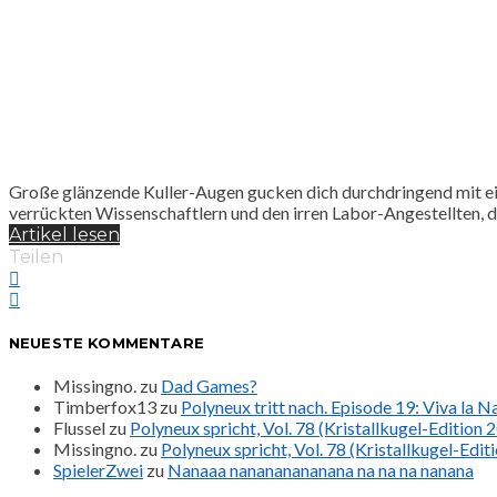
Große glänzende Kuller-Augen gucken dich durchdringend mit eine
verrückten Wissenschaftlern und den irren Labor-Angestellten, d
Artikel lesen
Teilen
NEUESTE KOMMENTARE
Missingno.
zu
Dad Games?
Timberfox13
zu
Polyneux tritt nach. Episode 19: Viva la 
Flussel
zu
Polyneux spricht, Vol. 78 (Kristallkugel-Edition 
Missingno.
zu
Polyneux spricht, Vol. 78 (Kristallkugel-Edit
SpielerZwei
zu
Nanaaa nanananananana na na na nanana