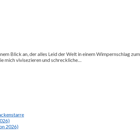
m Blick an, der alles Leid der Welt in einem Wimpernschlag zum A
ie mich vivisezieren und schreckliche…
Nackenstarre
2026)
ion 2026)