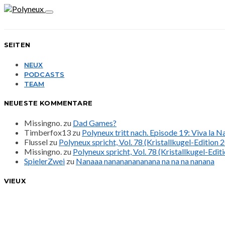
SEITEN
NEUX
PODCASTS
TEAM
NEUESTE KOMMENTARE
Missingno.
zu
Dad Games?
Timberfox13
zu
Polyneux tritt nach. Episode 19: Viva la 
Flussel
zu
Polyneux spricht, Vol. 78 (Kristallkugel-Edition 
Missingno.
zu
Polyneux spricht, Vol. 78 (Kristallkugel-Edit
SpielerZwei
zu
Nanaaa nanananananana na na na nanana
VIEUX