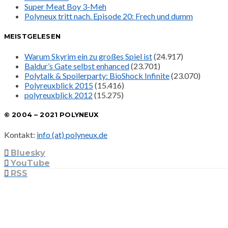
Super Meat Boy 3-Meh
Polyneux tritt nach. Episode 20: Frech und dumm
MEISTGELESEN
Warum Skyrim ein zu großes Spiel ist
(24.917)
Baldur’s Gate selbst enhanced
(23.701)
Polytalk & Spoilerparty: BioShock Infinite
(23.070)
Polyreuxblick 2015
(15.416)
polyreuxblick 2012
(15.275)
© 2004 – 2021 POLYNEUX
Kontakt:
info (at) polyneux.de
Bluesky
YouTube
RSS