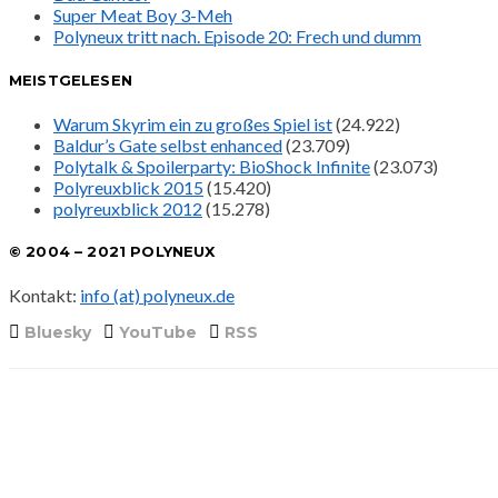
Super Meat Boy 3-Meh
Polyneux tritt nach. Episode 20: Frech und dumm
MEISTGELESEN
Warum Skyrim ein zu großes Spiel ist
(24.922)
Baldur’s Gate selbst enhanced
(23.709)
Polytalk & Spoilerparty: BioShock Infinite
(23.073)
Polyreuxblick 2015
(15.420)
polyreuxblick 2012
(15.278)
© 2004 – 2021 POLYNEUX
Kontakt:
info (at) polyneux.de
Bluesky
YouTube
RSS