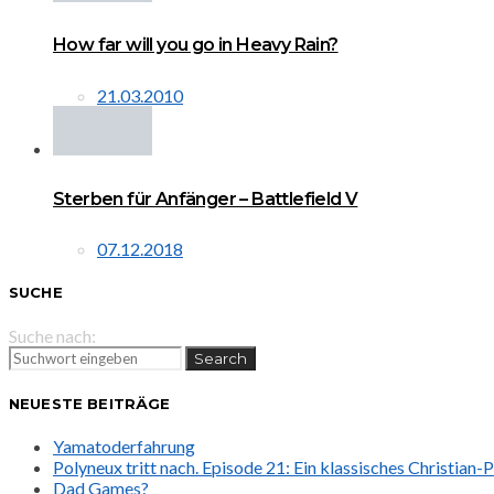
How far will you go in Heavy Rain?
21.03.2010
Sterben für Anfänger – Battlefield V
07.12.2018
SUCHE
Suche nach:
Search
NEUESTE BEITRÄGE
Yamatoderfahrung
Polyneux tritt nach. Episode 21: Ein klassisches Christian
Dad Games?