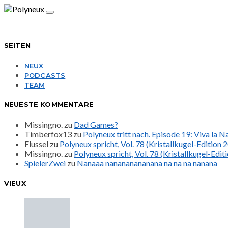
SEITEN
NEUX
PODCASTS
TEAM
NEUESTE KOMMENTARE
Missingno.
zu
Dad Games?
Timberfox13
zu
Polyneux tritt nach. Episode 19: Viva la 
Flussel
zu
Polyneux spricht, Vol. 78 (Kristallkugel-Edition 
Missingno.
zu
Polyneux spricht, Vol. 78 (Kristallkugel-Edit
SpielerZwei
zu
Nanaaa nanananananana na na na nanana
VIEUX