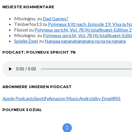
NEUESTE KOMMENTARE
Missingno.
zu
Dad Games?
Timberfox13
zu
Polyneux tritt nach. Episode 19: Viva la 
Flussel
zu
Polyneux spricht, Vol. 78 (Kristallkugel-Edition 
Missingno.
zu
Polyneux spricht, Vol. 78 (Kristallkugel-Edit
SpielerZwei
zu
Nanaaa nanananananana na na na nanana
PODCAST: POLYNEUX SPRICHT 78
ABONNIERE UNSEREN PODCAST
Apple Podcasts
Spotify
Amazon Music
Android
by Email
RSS
POLYNEUX SOZIAL