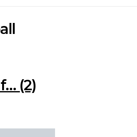
all
f… (2)