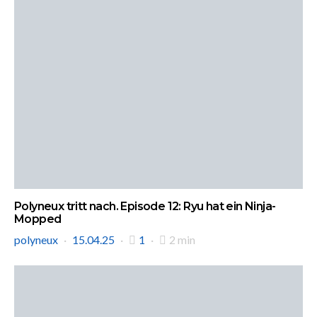
Polyneux tritt nach. Episode 12: Ryu hat ein Ninja-
Mopped
polyneux
15.04.25
1
2 min