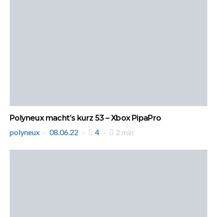
Polyneux macht’s kurz 53 – Xbox PipaPro
polyneux
08.06.22
4
2 min