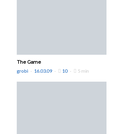
The Game
grobi
16.03.09
10
5 min