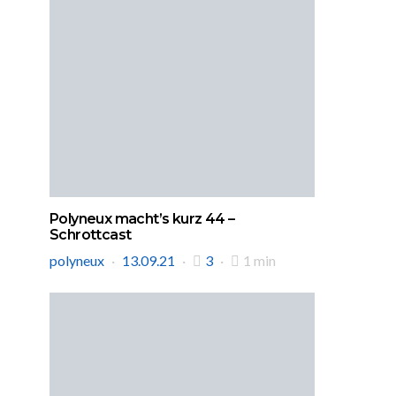
Polyneux macht’s kurz 44 –
Schrottcast
polyneux
13.09.21
3
1 min