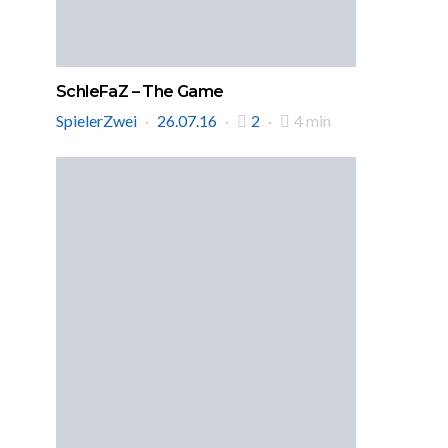
SchleFaZ – The Game
SpielerZwei
26.07.16
2
4 min