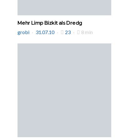
Mehr Limp Bizkit als Dredg
grobi
31.07.10
23
8 min