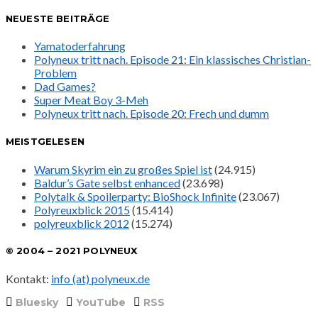
NEUESTE BEITRÄGE
Yamatoderfahrung
Polyneux tritt nach. Episode 21: Ein klassisches Christian-
Problem
Dad Games?
Super Meat Boy 3-Meh
Polyneux tritt nach. Episode 20: Frech und dumm
MEISTGELESEN
Warum Skyrim ein zu großes Spiel ist
(24.915)
Baldur’s Gate selbst enhanced
(23.698)
Polytalk & Spoilerparty: BioShock Infinite
(23.067)
Polyreuxblick 2015
(15.414)
polyreuxblick 2012
(15.274)
© 2004 – 2021 POLYNEUX
Kontakt:
info (at) polyneux.de
Bluesky
YouTube
RSS