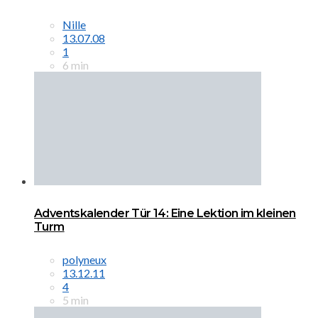
Nille
13.07.08
1
6 min
Adventskalender Tür 14: Eine Lektion im kleinen
Turm
polyneux
13.12.11
4
5 min