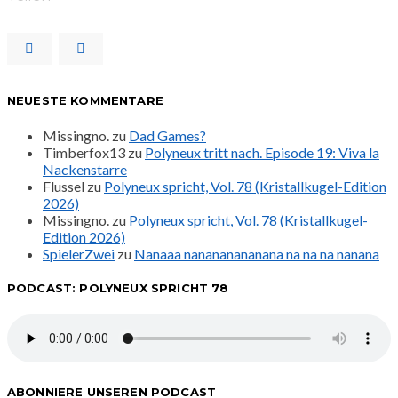
NEUESTE KOMMENTARE
Missingno.
zu
Dad Games?
Timberfox13
zu
Polyneux tritt nach. Episode 19: Viva la
Nackenstarre
Flussel
zu
Polyneux spricht, Vol. 78 (Kristallkugel-Edition
2026)
Missingno.
zu
Polyneux spricht, Vol. 78 (Kristallkugel-
Edition 2026)
SpielerZwei
zu
Nanaaa nanananananana na na na nanana
PODCAST: POLYNEUX SPRICHT 78
ABONNIERE UNSEREN PODCAST