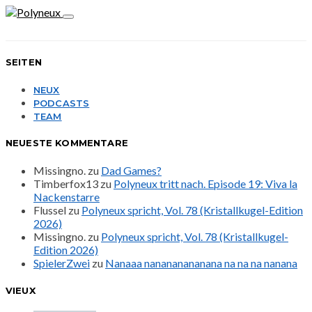
SEITEN
NEUX
PODCASTS
TEAM
NEUESTE KOMMENTARE
Missingno.
zu
Dad Games?
Timberfox13
zu
Polyneux tritt nach. Episode 19: Viva la
Nackenstarre
Flussel
zu
Polyneux spricht, Vol. 78 (Kristallkugel-Edition
2026)
Missingno.
zu
Polyneux spricht, Vol. 78 (Kristallkugel-
Edition 2026)
SpielerZwei
zu
Nanaaa nanananananana na na na nanana
VIEUX