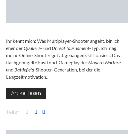
Ihr kennt mich: Was Multiplayer-Shooter angeht, bin ich
eher der
Quake 2
– und
Unreal Tournament
-Typ. Ich mag
meine Online-Shooter gut abgehangen skill-basiert. Das
flachgebügelte Fastfood-Gameplay der
Modern Warfare
–
und
Battlefield
-Shooter-Generation, bei der die
Langzeitmotivation…
Artikel lesen
Teilen