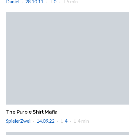
Daniel
28.10.11
0
5 min
The Purple Shirt Mafia
SpielerZwei
14.09.22
4
4 min