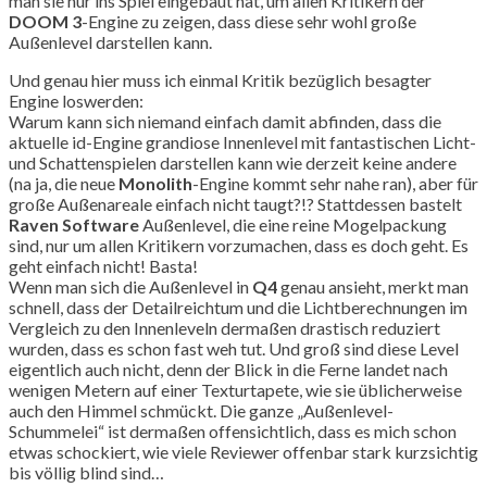
man sie nur ins Spiel eingebaut hat, um allen Kritikern der
DOOM 3
-Engine zu zeigen, dass diese sehr wohl große
Außenlevel darstellen kann.
Und genau hier muss ich einmal Kritik bezüglich besagter
Engine loswerden:
Warum kann sich niemand einfach damit abfinden, dass die
aktuelle id-Engine grandiose Innenlevel mit fantastischen Licht-
und Schattenspielen darstellen kann wie derzeit keine andere
(na ja, die neue
Monolith
-Engine kommt sehr nahe ran), aber für
große Außenareale einfach nicht taugt?!? Stattdessen bastelt
Raven Software
Außenlevel, die eine reine Mogelpackung
sind, nur um allen Kritikern vorzumachen, dass es doch geht. Es
geht einfach nicht! Basta!
Wenn man sich die Außenlevel in
Q4
genau ansieht, merkt man
schnell, dass der Detailreichtum und die Lichtberechnungen im
Vergleich zu den Innenleveln dermaßen drastisch reduziert
wurden, dass es schon fast weh tut. Und groß sind diese Level
eigentlich auch nicht, denn der Blick in die Ferne landet nach
wenigen Metern auf einer Texturtapete, wie sie üblicherweise
auch den Himmel schmückt. Die ganze „Außenlevel-
Schummelei“ ist dermaßen offensichtlich, dass es mich schon
etwas schockiert, wie viele Reviewer offenbar stark kurzsichtig
bis völlig blind sind…