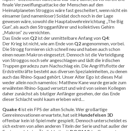
finale Verzweiflungsattacke der Menschen auf den
Heimatplaneten Stroggos wäre fast gescheitert, wenn nicht ein
einsamer (und namenloser) Soldat doch noch in der Lage
gewesen wäre, sowohl die Hauptabwehreinrichtung „The Big
Gun“, als auch den Strogganführer und kollektives Gehirn
„Makron“ zu vernichten.
Das Ende von
Q2
ist der unmittelbare Anfang von
Q4
:
Der Krieg ist nicht, wie am Ende von
Q2
angenommen, vorbei.
Die Strogg formieren sich schnell neu und haben auch schon
einen neuen Makron eingesetzt. Dennoch ist die Verteidigung
von Stroggos noch sehr angeschlagen und lädt die irdischen
Truppen geradezu zum Nachschlag ein. Die Angriffsflotte der
Erdstreitkräfte besteht aus diversen Spezialeinheiten, zu denen
auch das Rhino-Squad gehört. Unser Alter Ego ist dieses Mal
weder allein noch namenlos: Matthew Kane wurde gerade zum
erwähnten Rhino-Squad versetzt und wird von seinen Kollegen
daher zunächst als blutiger Anfänger gesehen, der das Ende
dieser Schlacht wohl kaum erleben wird…
Quake 4
ist ein FPS der alten Schule. Wer großartige
Genreinnovationen erwartete, hat seit
Hundefelsen 3D
offenbar kein id-Spiel mehr gespielt. Dennoch unterscheidet es
sich extrem von allen anderen Titeln der Serie und hat außer der