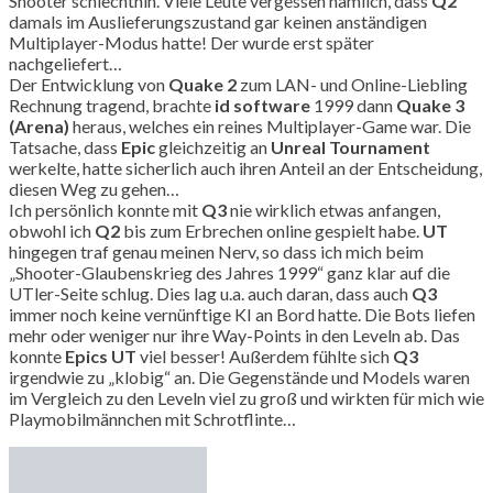
Shooter schlechthin. Viele Leute vergessen nämlich, dass
Q2
damals im Auslieferungszustand gar keinen anständigen
Multiplayer-Modus hatte! Der wurde erst später
nachgeliefert…
Der Entwicklung von
Quake 2
zum LAN- und Online-Liebling
Rechnung tragend, brachte
id software
1999 dann
Quake 3
(Arena)
heraus, welches ein reines Multiplayer-Game war. Die
Tatsache, dass
Epic
gleichzeitig an
Unreal Tournament
werkelte, hatte sicherlich auch ihren Anteil an der Entscheidung,
diesen Weg zu gehen…
Ich persönlich konnte mit
Q3
nie wirklich etwas anfangen,
obwohl ich
Q2
bis zum Erbrechen online gespielt habe.
UT
hingegen traf genau meinen Nerv, so dass ich mich beim
„Shooter-Glaubenskrieg des Jahres 1999“ ganz klar auf die
UTler-Seite schlug. Dies lag u.a. auch daran, dass auch
Q3
immer noch keine vernünftige KI an Bord hatte. Die Bots liefen
mehr oder weniger nur ihre Way-Points in den Leveln ab. Das
konnte
Epics UT
viel besser! Außerdem fühlte sich
Q3
irgendwie zu „klobig“ an. Die Gegenstände und Models waren
im Vergleich zu den Leveln viel zu groß und wirkten für mich wie
Playmobilmännchen mit Schrotflinte…