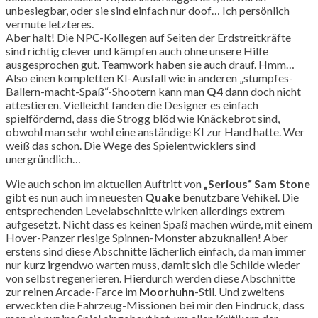
unbesiegbar, oder sie sind einfach nur doof… Ich persönlich
vermute letzteres.
Aber halt! Die NPC-Kollegen auf Seiten der Erdstreitkräfte
sind richtig clever und kämpfen auch ohne unsere Hilfe
ausgesprochen gut. Teamwork haben sie auch drauf. Hmm…
Also einen kompletten KI-Ausfall wie in anderen „stumpfes-
Ballern-macht-Spaß“-Shootern kann man
Q4
dann doch nicht
attestieren. Vielleicht fanden die Designer es einfach
spielfördernd, dass die Strogg blöd wie Knäckebrot sind,
obwohl man sehr wohl eine anständige KI zur Hand hatte. Wer
weiß das schon. Die Wege des Spielentwicklers sind
unergründlich…
Wie auch schon im aktuellen Auftritt von
„Serious“ Sam Stone
gibt es nun auch im neuesten
Quake
benutzbare Vehikel. Die
entsprechenden Levelabschnitte wirken allerdings extrem
aufgesetzt. Nicht dass es keinen Spaß machen würde, mit einem
Hover-Panzer riesige Spinnen-Monster abzuknallen! Aber
erstens sind diese Abschnitte lächerlich einfach, da man immer
nur kurz irgendwo warten muss, damit sich die Schilde wieder
von selbst regenerieren. Hierdurch werden diese Abschnitte
zur reinen Arcade-Farce im
Moorhuhn
-Stil. Und zweitens
erweckten die Fahrzeug-Missionen bei mir den Eindruck, dass