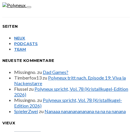
SEITEN
NEUX
PODCASTS
TEAM
NEUESTE KOMMENTARE
Missingno.
zu
Dad Games?
Timberfox13
zu
Polyneux tritt nach. Episode 19: Viva la
Nackenstarre
Flussel
zu
Polyneux spricht, Vol. 78 (Kristallkugel-Edition
2026)
Missingno.
zu
Polyneux spricht, Vol. 78 (Kristallkugel-
Edition 2026)
SpielerZwei
zu
Nanaaa nanananananana na na na nanana
VIEUX