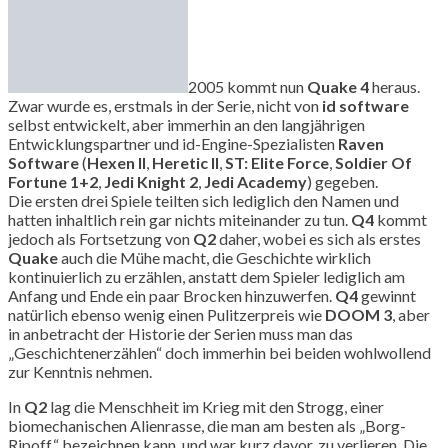
2005 kommt nun
Quake 4
heraus.
Zwar wurde es, erstmals in der Serie, nicht von
id software
selbst entwickelt, aber immerhin an den langjährigen
Entwicklungspartner und id-Engine-Spezialisten
Raven
Software
(
Hexen II
,
Heretic II
,
ST: Elite Force
,
Soldier Of
Fortune 1+2
,
Jedi Knight 2
,
Jedi Academy
) gegeben.
Die ersten drei Spiele teilten sich lediglich den Namen und
hatten inhaltlich rein gar nichts miteinander zu tun.
Q4
kommt
jedoch als Fortsetzung von
Q2
daher, wobei es sich als erstes
Quake
auch die Mühe macht, die Geschichte wirklich
kontinuierlich zu erzählen, anstatt dem Spieler lediglich am
Anfang und Ende ein paar Brocken hinzuwerfen.
Q4
gewinnt
natürlich ebenso wenig einen Pulitzerpreis wie
DOOM 3
, aber
in anbetracht der Historie der Serien muss man das
„Geschichtenerzählen“ doch immerhin bei beiden wohlwollend
zur Kenntnis nehmen.
In
Q2
lag die Menschheit im Krieg mit den Strogg, einer
biomechanischen Alienrasse, die man am besten als „Borg-
Ripoff“ bezeichnen kann, und war kurz davor, zu verlieren. Die