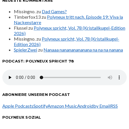
NEUESTE KOMMENTARE
Missingno.
zu
Dad Games?
Timberfox13
zu
Polyneux tritt nach. Episode 19: Viva la
Nackenstarre
Flussel
zu
Polyneux spricht, Vol. 78 (Kristallkugel-Edition
2026)
Missingno.
zu
Polyneux spricht, Vol. 78 (Kristallkugel-
Edition 2026)
SpielerZwei
zu
Nanaaa nanananananana na na na nanana
PODCAST: POLYNEUX SPRICHT 78
ABONNIERE UNSEREN PODCAST
Apple Podcasts
Spotify
Amazon Music
Android
by Email
RSS
POLYNEUX SOZIAL