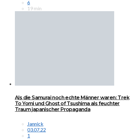
6
19 min
Als die Samurai noch echte Männer waren: Trek
To Yomi und Ghost of Tsushima als feuchter
Traum japanischer Propaganda
Jannick
03.07.22
1