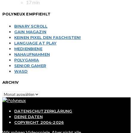
17 min
POLYNEUX EMPFIEHLT
BINARY SCROLL
GAIN MAGAZIN
KEINEN PIXEL DEN FASCHISTEN!
LANGUAGE AT PLAY
MEDIENBIENE
NAHAUFNAHMEN
POLYGAMIA
SENIOR GAMER
WASD
ARCHIV
Archiv
DATENSCHUTZERKLÄRUNG
DEINE DATEN
COPYRIGHT 2004-2026
Wir mögen Videospiele. Aber nicht alle...