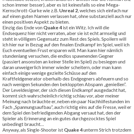
schon immer besser), aber es ist keinesfalls so eine Mega-
Kernschrott-Gurke wie z.B.
Unreal 2
, welches sich einfach nur
auf einen guten Namen verlassen hat, ohne substanziell auch nur
einen positiven Aspekt zu bieten.
Einzig das Ende von
Quake 4
ist ein Witz. Ich will die
Endsequenz hier nicht verraten, aber sie ist echt armselig und
steht in völligem Gegensatz zum Rest des Spiels. Spoilern will
ich hier nur in Bezug auf den finalen Endkampf im Spiel, weil ich
Euch eventuellen Frust ersparen will. Man kann hier nämlich
stundenlang versuchen, die endlos spawnenden Gegner
(passiert ansonsten an keiner Stelle im Spiel) zu besiegen und
daran unweigerlich immer wieder scheitern, oder man kann
einfach einige wenige gezielte Schüsse auf den
Kraftfeldgenerator oberhalb des Endgegners abfeuern und so
nach wenigen Sekunden den bekloppten Abspann „genießen“.
Der Leveldesigner, der sich diesen Endkampf ausgedacht hat,
kommt sich wahrscheinlich richtig schlau vor, aber meiner
Meinung nach bräuchte er, neben ein paar Nachhilfestunden im
Fach „Spannungsaufbau“, auch richtig eins auf die Fresse, weil er
dem Spiel den befriedigenden Abgang versaut hat, den der
Spieler als Erinnerung an ein gutes durchgezocktes Spiel
unbedingt braucht…
Anyway, als Single-Shooter ist
Quake 4
unterm Strich trotzdem