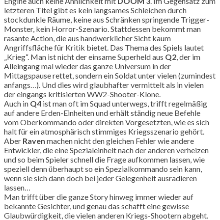
Engine auch keine Ähnlichkeit mit
DOOM 3
. Im Gegensatz zum
letzteren Titel gibt es kein langsames Schleichen durch
stockdunkle Räume, keine aus Schränken springende Trigger-
Monster, kein Horror-Szenario. Stattdessen bekommt man
rasante Action, die aus handwerklicher Sicht kaum
Angriffsfläche für Kritik bietet. Das Thema des Spiels lautet
„Krieg“. Man ist nicht der einsame Superheld aus
Q2
, der im
Alleingang mal wieder das ganze Universum in der
Mittagspause rettet, sondern ein Soldat unter vielen (zumindest
anfangs…). Und dies wird glaubhafter vermittelt als in vielen
der eingangs kritisierten WW2-Shooter-Klone.
Auch in
Q4
ist man oft im Squad unterwegs, trifft regelmäßig
auf andere Erden-Einheiten und erhält ständig neue Befehle
vom Oberkommando oder direkten Vorgesetzten, wie es sich
halt für ein atmosphärisch stimmiges Kriegsszenario gehört.
Aber
Raven
machen nicht den gleichen Fehler wie andere
Entwickler, die eine Spezialeinheit nach der anderen verheizen
und so beim Spieler schnell die Frage aufkommen lassen, wie
speziell denn überhaupt so ein Spezialkommando sein kann,
wenn sie sich dann doch bei jeder Gelegenheit ausradieren
lassen…
Man trifft über die ganze Story hinweg immer wieder auf
bekannte Gesichter, und genau das schafft eine gewisse
Glaubwürdigkeit, die vielen anderen Kriegs-Shootern abgeht.