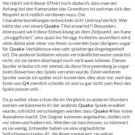
Verstärkt wird dieser Effekt noch dadurch, dass man am
Anfang bei den Kameraden das Greenhorn ist und man sich den
Respekt erst redlich verdienen muss. Die
Charakterbeziehungen entwickeln sich! Und mal ehrlich: Wer
hätte das von einem
Quake
-Titel erwartet?! Besonders
interessant wird diese Entwicklung ab dem Zeitpunkt, wo Kane
„stroggifiziert“, also quasi ins Strogg-Kollektiv assimiliert wird,
ohne dabei aber einer von ihnen zu werden (was übrigens sogar
für
Quake
-Verhältnisse eine sehr splatterige Angelegenheit
ist). Die anderen Soldaten wissen verständlicherweise zunächst
nicht, ob sie einem überhaupt noch vertrauen können. Diesen
Spoiler erlaube ich mir einmal, da diese Storywendung ja sogar
beim Bewerben des Spiels verraten wurde. Einen weiteren
Spoiler werde ich später noch loswerden; dies aber nur, weil das
Ende von
Q4
ziemlich scheiße ist und so gar nicht zum Rest des
Spiels passen will…
Da ja weiter oben schon die im Vergleich zu anderen Shootern
extrem verkümmerte KI der anderen
Quake
-Spiele erwähnt
wurde, soll nicht verschwiegen werden, dass
Quake 4
hier keine
Ausnahme macht. Die Gegner kommen angelaufen, stellen sich
vor einen und ballern los. Werden sie beschossen, so kümmert
es sie wenig. Entweder haben sie eine unglaubliche
Selbstbewusstseins-KI, die ihnen suggeriert, sie wären