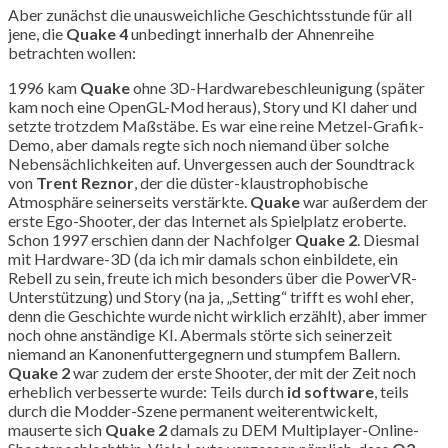
Aber zunächst die unausweichliche Geschichtsstunde für all
jene, die
Quake 4
unbedingt innerhalb der Ahnenreihe
betrachten wollen:
1996 kam
Quake
ohne 3D-Hardwarebeschleunigung (später
kam noch eine OpenGL-Mod heraus), Story und KI daher und
setzte trotzdem Maßstäbe. Es war eine reine Metzel-Grafik-
Demo, aber damals regte sich noch niemand über solche
Nebensächlichkeiten auf. Unvergessen auch der Soundtrack
von
Trent Reznor
, der die düster-klaustrophobische
Atmosphäre seinerseits verstärkte.
Quake
war außerdem der
erste Ego-Shooter, der das Internet als Spielplatz eroberte.
Schon 1997 erschien dann der Nachfolger
Quake 2
. Diesmal
mit Hardware-3D (da ich mir damals schon einbildete, ein
Rebell zu sein, freute ich mich besonders über die PowerVR-
Unterstützung) und Story (na ja, „Setting“ trifft es wohl eher,
denn die Geschichte wurde nicht wirklich erzählt), aber immer
noch ohne anständige KI. Abermals störte sich seinerzeit
niemand an Kanonenfuttergegnern und stumpfem Ballern.
Quake 2
war zudem der erste Shooter, der mit der Zeit noch
erheblich verbesserte wurde: Teils durch
id software
, teils
durch die Modder-Szene permanent weiterentwickelt,
mauserte sich
Quake 2
damals zu DEM Multiplayer-Online-