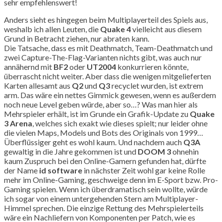
sehr empfehlenswert!
Anders sieht es hingegen beim Multiplayerteil des Spiels aus,
weshalb ich allen Leuten, die
Quake 4
vielleicht aus diesem
Grund in Betracht ziehen, nur abraten kann.
Die Tatsache, dass es mit Deathmatch, Team-Deathmatch und
zwei Capture-The-Flag-Varianten nichts gibt, was auch nur
annähernd mit
BF2
oder
UT2004
konkurrieren könnte,
überrascht nicht weiter. Aber dass die wenigen mitgelieferten
Karten allesamt aus
Q2
und
Q3
recyclet wurden, ist extrem
arm. Das wäre ein nettes Gimmick gewesen, wenn es außerdem
noch neue Level geben würde, aber so…? Was man hier als
Mehrspieler erhält, ist im Grunde ein Grafik-Update zu
Quake
3 Arena
, welches sich exakt wie dieses spielt; nur leider ohne
die vielen Maps, Models und Bots des Originals von 1999…
Überflüssiger geht es wohl kaum. Und nachdem auch
Q3A
gewaltig in die Jahre gekommen ist und
DOOM 3
ohnehin
kaum Zuspruch bei den Online-Gamern gefunden hat, dürfte
der Name
id software
in nächster Zeit wohl gar keine Rolle
mehr im Online-Gaming, geschweige denn im E-Sport bzw. Pro-
Gaming spielen. Wenn ich überdramatisch sein wollte, würde
ich sogar von einem untergehenden Stern am Multiplayer-
Himmel sprechen. Die einzige Rettung des Mehrspielerteils
wäre ein Nachliefern von Komponenten per Patch, wie es