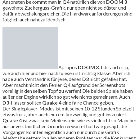
Ansonsten bekommt man in
Q4
natürlich die von
DOOM 3
gewohnte Zuckerguss-Grafik, nur eben nicht so düster und
dafür abwechslungsreicher. Die Hardwareanforderungen sind
folglich auch nahezu identisch.
Apropos
DOOM 3
: Ich fand es ja,
wie auch hier und hier nachzulesen ist, richtig klasse. Aber ich
habe auch Verständnis für jene, denen
D3
nicht gefallen hat.
Aber macht nicht den Fehler,
Q4
aufgrund der Screenshots
voreilig in den selben Topf zu werfen! Die beiden Spiele haben
außer der Engine wirklich so gut wie nichts gemeinsam. Auch
D3
-Hasser sollten
Quake 4
eine faire Chance geben.
Der Singleplayer-Modus ist mit seinen 10-12 Stunden Spielzeit
etwas kurz, aber auch extrem kurzweilig und gut inszeniert.
Quake 4
ist zwar kein Meilenstein, wie es vielleicht so Mancher
aus unverständlichen Gründen erwartet hat (wie gesagt, die
Vorgänger konnten eigentlich auch nur durch die Grafik
Maßstäbe setzen; in allen anderen Punkten war die Konkurrenz