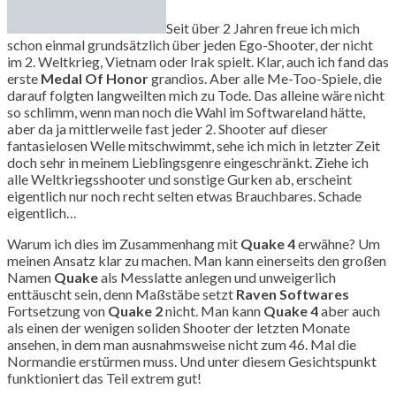
Seit über 2 Jahren freue ich mich
schon einmal grundsätzlich über jeden Ego-Shooter, der nicht
im 2. Weltkrieg, Vietnam oder Irak spielt. Klar, auch ich fand das
erste
Medal Of Honor
grandios. Aber alle Me-Too-Spiele, die
darauf folgten langweilten mich zu Tode. Das alleine wäre nicht
so schlimm, wenn man noch die Wahl im Softwareland hätte,
aber da ja mittlerweile fast jeder 2. Shooter auf dieser
fantasielosen Welle mitschwimmt, sehe ich mich in letzter Zeit
doch sehr in meinem Lieblingsgenre eingeschränkt. Ziehe ich
alle Weltkriegsshooter und sonstige Gurken ab, erscheint
eigentlich nur noch recht selten etwas Brauchbares. Schade
eigentlich…
Warum ich dies im Zusammenhang mit
Quake 4
erwähne? Um
meinen Ansatz klar zu machen. Man kann einerseits den großen
Namen
Quake
als Messlatte anlegen und unweigerlich
enttäuscht sein, denn Maßstäbe setzt
Raven Softwares
Fortsetzung von
Quake 2
nicht. Man kann
Quake 4
aber auch
als einen der wenigen soliden Shooter der letzten Monate
ansehen, in dem man ausnahmsweise nicht zum 46. Mal die
Normandie erstürmen muss. Und unter diesem Gesichtspunkt
funktioniert das Teil extrem gut!