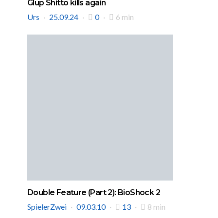
Glup Shitto kills again
Urs
25.09.24
0
6 min
Double Feature (Part 2): BioShock 2
SpielerZwei
09.03.10
13
8 min