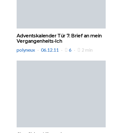
Adventskalender Tür 7: Brief an mein
Vergangenheits-Ich
polyneux
06.12.11
6
2 min