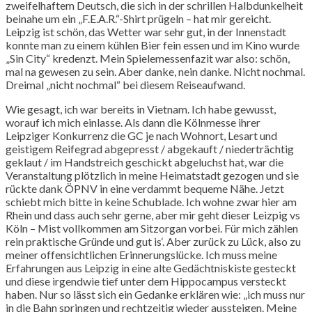
zweifelhaftem Deutsch, die sich in der schrillen Halbdunkelheit
beinahe um ein „F.E.A.R.“-Shirt prügeln – hat mir gereicht.
Leipzig ist schön, das Wetter war sehr gut, in der Innenstadt
konnte man zu einem kühlen Bier fein essen und im Kino wurde
„Sin City“ kredenzt. Mein Spielemessenfazit war also: schön,
mal na gewesen zu sein. Aber danke, nein danke. Nicht nochmal.
Dreimal „nicht nochmal“ bei diesem Reiseaufwand.
Wie gesagt, ich war bereits in Vietnam. Ich habe gewusst,
worauf ich mich einlasse. Als dann die Kölnmesse ihrer
Leipziger Konkurrenz die GC je nach Wohnort, Lesart und
geistigem Reifegrad abgepresst / abgekauft / niederträchtig
geklaut / im Handstreich geschickt abgeluchst hat, war die
Veranstaltung plötzlich in meine Heimatstadt gezogen und sie
rückte dank ÖPNV in eine verdammt bequeme Nähe. Jetzt
schiebt mich bitte in keine Schublade. Ich wohne zwar hier am
Rhein und dass auch sehr gerne, aber mir geht dieser Leizpig vs
Köln – Mist vollkommen am Sitzorgan vorbei. Für mich zählen
rein praktische Gründe und gut is‘. Aber zurück zu Lück, also zu
meiner offensichtlichen Erinnerungslücke. Ich muss meine
Erfahrungen aus Leipzig in eine alte Gedächtniskiste gesteckt
und diese irgendwie tief unter dem Hippocampus versteckt
haben. Nur so lässt sich ein Gedanke erklären wie: „ich muss nur
in die Bahn springen und rechtzeitig wieder aussteigen. Meine