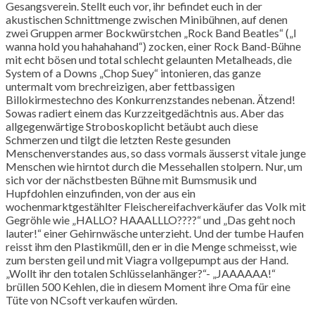
Gesangsverein. Stellt euch vor, ihr befindet euch in der
akustischen Schnittmenge zwischen Minibühnen, auf denen
zwei Gruppen armer Bockwürstchen „Rock Band Beatles“ („I
wanna hold you hahahahand“) zocken, einer Rock Band-Bühne
mit echt bösen und total schlecht gelaunten Metalheads, die
System of a Downs „Chop Suey“ intonieren, das ganze
untermalt vom brechreizigen, aber fettbassigen
Billokirmestechno des Konkurrenzstandes nebenan. Ätzend!
Sowas radiert einem das Kurzzeitgedächtnis aus. Aber das
allgegenwärtige Stroboskoplicht betäubt auch diese
Schmerzen und tilgt die letzten Reste gesunden
Menschenverstandes aus, so dass vormals äusserst vitale junge
Menschen wie hirntot durch die Messehallen stolpern. Nur, um
sich vor der nächstbesten Bühne mit Bumsmusik und
Hupfdohlen einzufinden, von der aus ein
wochenmarktgestählter Fleischereifachverkäufer das Volk mit
Gegröhle wie „HALLO? HAAALLLO????“ und „Das geht noch
lauter!“ einer Gehirnwäsche unterzieht. Und der tumbe Haufen
reisst ihm den Plastikmüll, den er in die Menge schmeisst, wie
zum bersten geil und mit Viagra vollgepumpt aus der Hand.
„Wollt ihr den totalen Schlüsselanhänger?“- „JAAAAAA!“
brüllen 500 Kehlen, die in diesem Moment ihre Oma für eine
Tüte von NCsoft verkaufen würden.