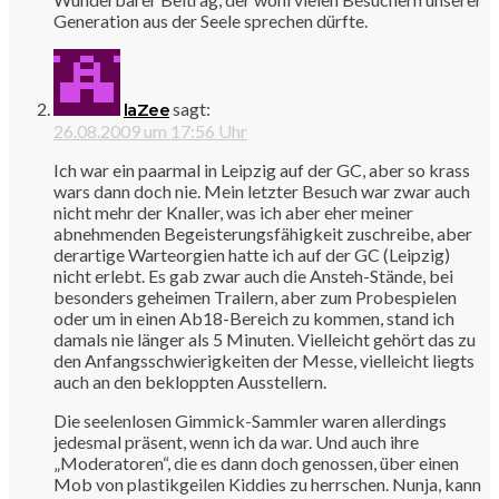
Generation aus der Seele sprechen dürfte.
sagt:
laZee
26.08.2009 um 17:56 Uhr
Ich war ein paarmal in Leipzig auf der GC, aber so krass
wars dann doch nie. Mein letzter Besuch war zwar auch
nicht mehr der Knaller, was ich aber eher meiner
abnehmenden Begeisterungsfähigkeit zuschreibe, aber
derartige Warteorgien hatte ich auf der GC (Leipzig)
nicht erlebt. Es gab zwar auch die Ansteh-Stände, bei
besonders geheimen Trailern, aber zum Probespielen
oder um in einen Ab18-Bereich zu kommen, stand ich
damals nie länger als 5 Minuten. Vielleicht gehört das zu
den Anfangsschwierigkeiten der Messe, vielleicht liegts
auch an den bekloppten Ausstellern.
Die seelenlosen Gimmick-Sammler waren allerdings
jedesmal präsent, wenn ich da war. Und auch ihre
„Moderatoren“, die es dann doch genossen, über einen
Mob von plastikgeilen Kiddies zu herrschen. Nunja, kann