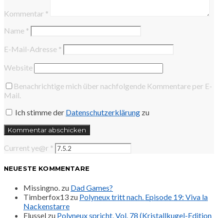
Kommentar
*
Name
*
E-Mail-Adresse
*
Website
Benachrichtige mich über nachfolgende Kommentare per E-
Mail.
Ich stimme der
Datenschutzerklärung
zu
Current ye@r
*
NEUESTE KOMMENTARE
Missingno.
zu
Dad Games?
Timberfox13
zu
Polyneux tritt nach. Episode 19: Viva la
Nackenstarre
Flussel
zu
Polyneux spricht, Vol. 78 (Kristallkugel-Edition