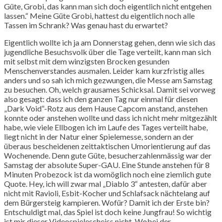
Güte, Grobi, das kann man sich doch eigentlich nicht entgehen
lassen.“ Meine Güte Grobi, hattest du eigentlich noch alle
Tassen im Schrank? Was genau hast du erwartet?
Eigentlich wollte ich ja am Donnerstag gehen, denn wie sich das
jugendliche Besuchsvolk über die Tage verteilt, kann man sich
mit selbst mit dem winzigsten Brocken gesunden
Menschenverstandes ausmalen. Leider kam kurzfristig alles
anders und so sah ich mich gezwungen, die Messe am Samstag
zu besuchen. Oh, welch grausames Schicksal. Damit sei vorweg
also gesagt: dass ich den ganzen Tag nur einmal für diesen
„Dark Void“-Rotz aus dem Hause Capcom anstand, anstehen
konnte oder anstehen wollte und dass ich nicht mehr mitgezählt
habe, wie viele Ellbogen ich im Laufe des Tages verteilt habe,
liegt nicht in der Natur einer Spielemesse, sondern an der
überaus bescheidenen zeittaktischen Umorientierung auf das
Wochenende. Denn gute Güte, besucherzahlenmässig war der
Samstag der absolute Super-GAU. Eine Stunde anstehen für 8
Minuten Probezock ist da womöglich noch eine ziemlich gute
Quote. Hey, ich will zwar mal „Diablo 3“ antesten, dafür aber
nicht mit Ravioli, Esbit-Kocher und Schlafsack nächtelang auf
dem Bürgersteig kampieren. Wofür? Damit ich der Erste bin?
Entschuldigt mal, das Spiel ist doch keine Jungfrau! So wichtig
ist mir dieser Videospielescheiss nicht. Wobei der