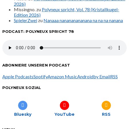
2026)
Missingno.
zu
Polyneux spricht, Vol. 78 (Kristallkugel-
Edition 2026)
SpielerZwei
zu
Nanaaa nanananananana na na na nanana
PODCAST: POLYNEUX SPRICHT 78
ABONNIERE UNSEREN PODCAST
Apple Podcasts
Spotify
Amazon Music
Android
by Email
RSS
POLYNEUX SOZIAL
Bluesky
YouTube
RSS