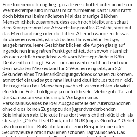
Eure Inneneinrichtung liegt gerade verschüttet unter unnützem
Werbekrempel und ihr hasst mich für meinen Rant? Dann rafft
doch bitte mal beim nächsten Mal das traurige Bißchen
Menschlichkeit zusammen, dass euch noch bleibt und schaut
dem Standpersonal zur Abwechslung mal ins Gesicht, statt auf
das Merchandising oder die Titten. Aber ich warne euch: was
ihr da sehen werdet, ist nicht schön. Ihr werdet in fertige,
ausgebrannte, leere Gesichter blicken, die Augen glasig auf
irgendeinen imaginären Punkt gerichtet, der sowohl räumlich
als auch zeitlich möglichst weit vom Messegelände in Köln-
Deutz entfernt liegt. Bevor ihr dann weiterzieht und euch vor
dem nächsten Messestand für 3 Wochen eingrabt, um 2,3
Sekunden eines Trailerankündigungsvideos schauen zu können,
atmet tief ein und sagt einmal laut und deutlich: „es tut mir leid“.
Ihr tragt dazu bei, Menschen psychisch zu vernichten, da wird
eine kleine Entschuldigung ja noch drin sein. Meine gute Tat auf
der Gamescom war die simple Vorlage meines
Personalausweises bei der Ausgabestelle der Altersbändchen,
ohne die es keinen Zugang zu den jugendverderbenden
Spielinhalten gab. Die gute Frau dort war sichtlich glücklich, als
sie sagte: „Oh Gott sei Dank, nicht NUR junges Gemüse!“ Gehet
also hin und tuet Buße, ihr könntet zum Beispiele einem der
Securityleute einfach mal einen schönen Tag wünschen. Das