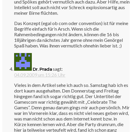
und Spökes gehört vermutlich auch dazu. Aber Hilfe, mein
Intellekt soll auch nicht vor Schreck explosionsartig aus
meiner Birne flüchten.
Das Konzept (egal ob com oder convention) ist für meine
Begriffe einfach für’n Arsch. Wenn sich die
Rahmenbedingungen nicht ändern, können die 16 bis
18jährigen da nächstes Jahr gerne ohne mein Genörgel
Spaß haben. Was ihnen vermutlich ohnehin lieber ist. ;)
sagt:
Dr. Prada
04.09.2009 um 15:26 Uhr
Vieles in dem Artikel sehe ich auch so. Samstag hab ich es
dort kaum ausgehalten. Den Donnerstag und Freitag
hingegen fand ich sogar richtig gut. Der Untertitel der
Gamescom war richtig gewählt mit „Celebrate The
Games“. Denn genau darum gings mir auch persönlich. Mir
war im Vornerein klar, dass es nicht viel neues geben wird,
was man nicht schon aus dem Internet kennt bzw. in
Kürze kennen lernen wird. Aber die Party drumrum, die
hier ja teilweise verteufelt wird, fand ich schon ganz