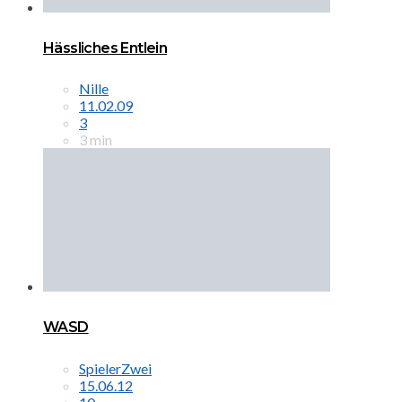
Hässliches Entlein
Nille
11.02.09
3
3 min
WASD
SpielerZwei
15.06.12