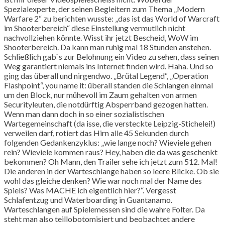
Spezialexperte, der seinen Begleitern zum Thema „Modern
Warfare 2“ zu berichten wusste: „das ist das World of Warcraft
im Shooterbereich“ diese Einstellung vermutlich nicht
nachvollziehen könnte. Wisst ihr jetzt Bescheid, WoW im
Shooterbereich. Da kann man ruhig mal 18 Stunden anstehen.
Schließlich gab`s zur Belohnung ein Video zu sehen, dass seinen
Weg garantiert niemals ins Internet finden wird. Haha. Und so
ging das überall und nirgendwo. „Brütal Legend“, „Operation
Flashpoint“, you name it: überall standen die Schlangen einmal
um den Block, nur mühevoll im Zaum gehalten von armen
Securityleuten, die notdürftig Absperrband gezogen hatten.
Wenn man dann doch in so einer sozialistischen
Wartegemeinschaft (da isse, die versteckte Leipzig-Stichelei!)
verweilen darf, rotiert das Hirn alle 45 Sekunden durch
folgenden Gedankenzyklus: „wie lange noch? Wieviele gehen
rein? Wieviele kommen raus? Hey, haben die da was geschenkt
bekommen? Oh Mann, den Trailer sehe ich jetzt zum 512. Mal!
Die anderen in der Warteschlange haben so leere Blicke. Ob sie
wohl das gleiche denken? Wie war noch mal der Name des
Spiels? Was MACHE ich eigentlich hier?“. Vergesst
Schlafentzug und Waterboarding in Guantanamo.
Warteschlangen auf Spielemessen sind die wahre Folter. Da
steht man also teillobotomisiert und beobachtet andere