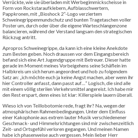
Verrückte, wie sie überladen mit Werbegimmickscheisse in
Form von Rockstaraufklebern, Aufblasschwertern,
Pappkronen, mit „Bioshock 2“-Logo verziertem
Schweinegrippenmundschutz und bunten Tragetaschen voller
Poster um, durch oder über die eigene Warteschlangenzone
balancieren, während der Verstand langsam den strategischen
Rückzug antritt.
Apropros Schweinegrippe, da kann ich eine kleine Anekdote
zum Besten geben. Noch draussen vor dem Eingangsbereich
befand sich eine Art Jugendgruppe mit Betreuer. Dieser hatte
gerade im Moment meines Vorbeigehens seine Schäflein im
Halbkreis um sich herum angeordnet und hob zu folgendem
Satz an: „ich möchte euch ja keine Angst machen, aber wenn ihr
hier Controller anfasst, dann passt auf…“ Logisch, die sind alle
mit einem völlig sterilen Verkehrsmittel angereist. Ich habe mir
den Rest erspart, denn eines ist klar: Killerspiele lauern überall.
Wieso ich von Teillobotomie rede, fragt ihr? Na, wegen der
atmosphärischen Rahmenbedingungen. Unter dem Einfluss
einer Kakophonie aus extrem lauter Musik verschiedenener
Geschmack- und Himmelsrichtungen sind mir zwischenzeitlich
Zeit- und Ortsgefühl verloren gegangen. Und meinen Namen
habe ich phasenweise auch vergessen. Mein lieber Herr