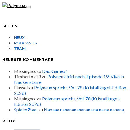
SEITEN
NEUX
PODCASTS
TEAM
NEUESTE KOMMENTARE
Missingno.
zu
Dad Games?
Timberfox13
zu
Polyneux tritt nach. Episode 19: Viva la
Nackenstarre
Flussel
zu
Polyneux spricht, Vol. 78 (Kristallkugel-Edition
2026)
Missingno.
zu
Polyneux spricht, Vol. 78 (Kristallkugel-
Edition 2026)
SpielerZwei
zu
Nanaaa nanananananana na na na nanana
VIEUX