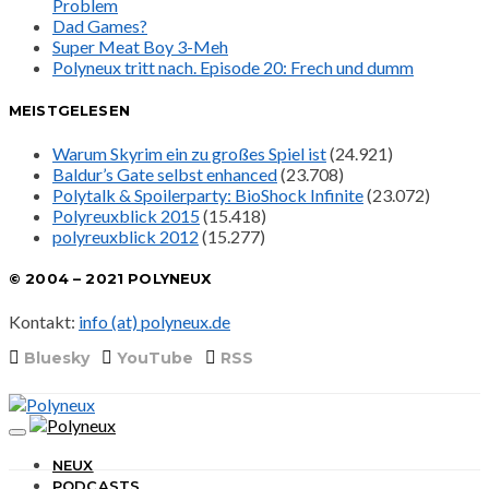
Problem
Dad Games?
Super Meat Boy 3-Meh
Polyneux tritt nach. Episode 20: Frech und dumm
MEISTGELESEN
Warum Skyrim ein zu großes Spiel ist
(24.921)
Baldur’s Gate selbst enhanced
(23.708)
Polytalk & Spoilerparty: BioShock Infinite
(23.072)
Polyreuxblick 2015
(15.418)
polyreuxblick 2012
(15.277)
© 2004 – 2021 POLYNEUX
Kontakt:
info (at) polyneux.de
Bluesky
YouTube
RSS
NEUX
PODCASTS