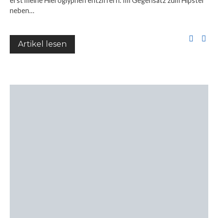
erst meine Hieroglyphen entziffern. Im Gegensatz zum Hipster
neben…
Artikel lesen