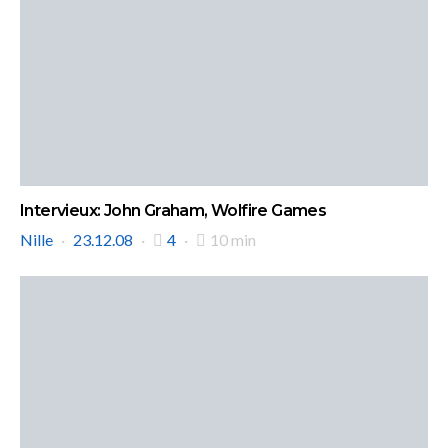
Intervieux: John Graham, Wolfire Games
Nille
23.12.08
4
10 min