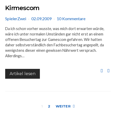
Kirmescom
SpielerZwei
02.09.2009
10 Kommentare
Da ich schon vorher wusste, was mich dort erwarten würde,
wäre ich unter normalen Umständen gar nicht erst an einem
offenen Besuchertag zur Gamescom gefahren. Wir hatten
daher selbstverständlich den Fachbesuchertag angepeilt, da
wenigstens dieser einen gewissen Nährwert versprach.
Allerdings…
Artikel lesen
Seitennummer
1
2
WEITER