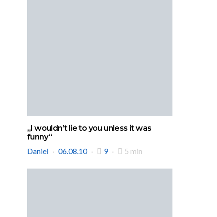
„I wouldn’t lie to you unless it was
funny“
Daniel
06.08.10
9
5 min