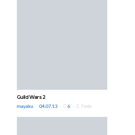
Guild Wars 2
mayaku
04.07.13
6
7 min