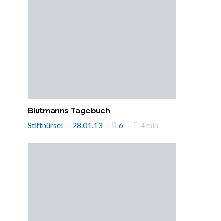
Blutmanns Tagebuch
Stiftnürsel
28.01.13
6
4 min