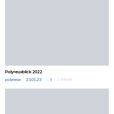
Polyreuxblick 2022
polyneux
23.01.23
5
49 min