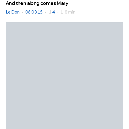
And then along comes Mary
Le Don
06.03.15
4
8 min