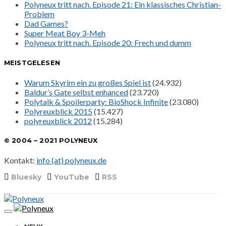
Polyneux tritt nach. Episode 21: Ein klassisches Christian-
Problem
Dad Games?
Super Meat Boy 3-Meh
Polyneux tritt nach. Episode 20: Frech und dumm
MEISTGELESEN
Warum Skyrim ein zu großes Spiel ist
(24.932)
Baldur’s Gate selbst enhanced
(23.720)
Polytalk & Spoilerparty: BioShock Infinite
(23.080)
Polyreuxblick 2015
(15.427)
polyreuxblick 2012
(15.284)
© 2004 – 2021 POLYNEUX
Kontakt:
info (at) polyneux.de
Bluesky
YouTube
RSS