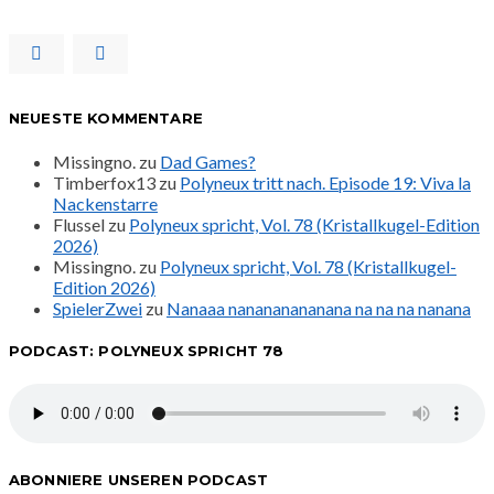
NEUESTE KOMMENTARE
Missingno.
zu
Dad Games?
Timberfox13
zu
Polyneux tritt nach. Episode 19: Viva la
Nackenstarre
Flussel
zu
Polyneux spricht, Vol. 78 (Kristallkugel-Edition
2026)
Missingno.
zu
Polyneux spricht, Vol. 78 (Kristallkugel-
Edition 2026)
SpielerZwei
zu
Nanaaa nanananananana na na na nanana
PODCAST: POLYNEUX SPRICHT 78
ABONNIERE UNSEREN PODCAST