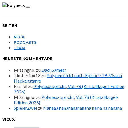
SEITEN
NEUX
PODCASTS
TEAM
NEUESTE KOMMENTARE
Missingno.
zu
Dad Games?
Timberfox13
zu
Polyneux tritt nach. Episode 19: Viva la
Nackenstarre
Flussel
zu
Polyneux spricht, Vol. 78 (Kristallkugel-Edition
2026)
Missingno.
zu
Polyneux spricht, Vol. 78 (Kristallkugel-
Edition 2026)
SpielerZwei
zu
Nanaaa nanananananana na na na nanana
VIEUX