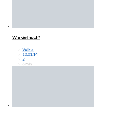
Wie viel noch?
Volker
10.01.14
2
6 min