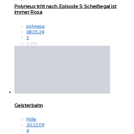
Polyneux tritt nach. Episode 5: Scheißegal ist
immer Rosa
polyneux
08.05.24
1
1 min
Geisterbahn
Nille
20.12.09
4