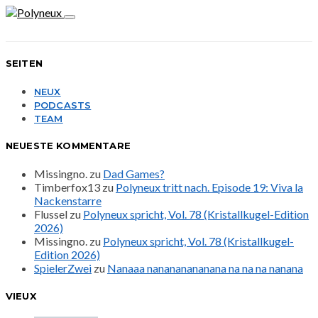
SEITEN
NEUX
PODCASTS
TEAM
NEUESTE KOMMENTARE
Missingno.
zu
Dad Games?
Timberfox13
zu
Polyneux tritt nach. Episode 19: Viva la
Nackenstarre
Flussel
zu
Polyneux spricht, Vol. 78 (Kristallkugel-Edition
2026)
Missingno.
zu
Polyneux spricht, Vol. 78 (Kristallkugel-
Edition 2026)
SpielerZwei
zu
Nanaaa nanananananana na na na nanana
VIEUX