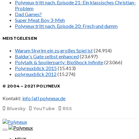
Polyneux tritt nach. Episode 21: Ein klassisches Christian-
Problem
Dad Games?
Super Meat Boy 3-Meh
Polyneux tritt nach. Episode 20: Frech und dumm
MEISTGELESEN
Warum Skyrim ein zu großes Spiel ist
(24.914)
Baldur’s Gate selbst enhanced
(23.697)
Polytalk & Spoilerparty: BioShock Infinite
(23.066)
Polyreuxblick 2015
(15.413)
polyreuxblick 2012
(15.274)
© 2004 – 2021 POLYNEUX
Kontakt:
info (at) polyneux.de
Bluesky
YouTube
RSS