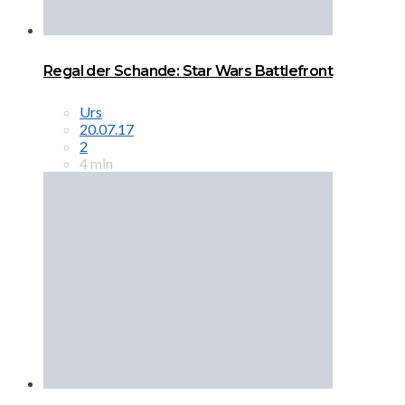
Regal der Schande: Star Wars Battlefront
Urs
20.07.17
2
4 min