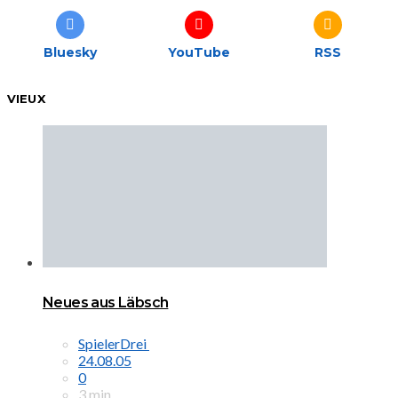
Bluesky
YouTube
RSS
VIEUX
Neues aus Läbsch
SpielerDrei
24.08.05
0
3 min