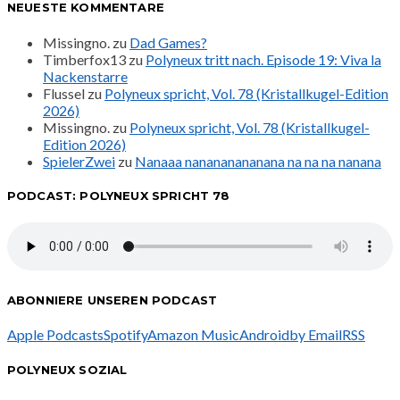
NEUESTE KOMMENTARE
Missingno.
zu
Dad Games?
Timberfox13
zu
Polyneux tritt nach. Episode 19: Viva la
Nackenstarre
Flussel
zu
Polyneux spricht, Vol. 78 (Kristallkugel-Edition
2026)
Missingno.
zu
Polyneux spricht, Vol. 78 (Kristallkugel-
Edition 2026)
SpielerZwei
zu
Nanaaa nanananananana na na na nanana
PODCAST: POLYNEUX SPRICHT 78
ABONNIERE UNSEREN PODCAST
Apple Podcasts
Spotify
Amazon Music
Android
by Email
RSS
POLYNEUX SOZIAL