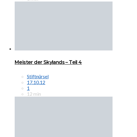
Meister der Skylands – Teil 4
Stiftnürsel
17.10.12
1
12 min