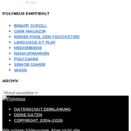
4 min
POLYNEUX EMPFIEHLT
BINARY SCROLL
GAIN MAGAZIN
KEINEN PIXEL DEN FASCHISTEN!
LANGUAGE AT PLAY
MEDIENBIENE
NAHAUFNAHMEN
POLYGAMIA
SENIOR GAMER
WASD
ARCHIV
Archiv
DATENSCHUTZERKLÄRUNG
DEINE DATEN
COPYRIGHT 2004-2026
Wir mögen Videospiele. Aber nicht alle...