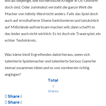
will als diejenige, wie toll heroische Krieger in US-Uniform
doch sind. Oder zumindest versteht die ganze Welt die
Macher von
Infinity Ward
nicht anders. Falls das Spiel doch
auch auf ernsthafterer Ebene funktionieren und tatsächlich
auf Mißstände aufmerksam machen will, dann schafft es
das leider auch nicht wirklich. Es ist doch ein Trauerspiel, ein
echter Teufelskreis.
Was käme bloß Ergreifendes dabei heraus, wenn sich
talentierte Spielemacher und talentierte Serious Game’ler
einmal zusammen täten und es von vornherein richtig
angingen?
Total
0
Shares
Share
0
Share
0