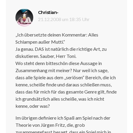
sagt:
Christian-
21.12.2008 um 18:35 Uhr
„Ich übersetzte deinen Kommentar: Alles
Schlampen außer Mutti.“
Ja genau. DAS ist natürlich die richtige Art, zu
diskutieren. Sauber, Herr Toni.
Wo steht denn bitteschön diese Aussage in
Zusammenhang mit meiner? Nur weil ich sage,
dass alle Spiele aus dem „seriösen“ Bereich, die ich
kenne, scheiße finde und daraus schließen muss,
dass das für mich für das gesamte Genre gilt, finde
ich grundsätzlich alles scheiße, was ich nicht
kenne, oder was?
Im übrigen definiere ich Spaß am Spiel nach der
Theorie von Jürgen Fritz, die, grob
zusammengefasst besagt, dass ein Spiel mich in