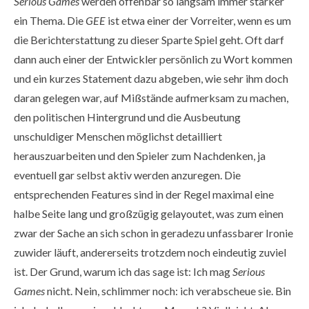
Serious Games
werden offenbar so langsam immer stärker
ein Thema. Die
GEE
ist etwa einer der Vorreiter, wenn es um
die Berichterstattung zu dieser Sparte Spiel geht. Oft darf
dann auch einer der Entwickler persönlich zu Wort kommen
und ein kurzes Statement dazu abgeben, wie sehr ihm doch
daran gelegen war, auf Mißstände aufmerksam zu machen,
den politischen Hintergrund und die Ausbeutung
unschuldiger Menschen möglichst detailliert
herauszuarbeiten und den Spieler zum Nachdenken, ja
eventuell gar selbst aktiv werden anzuregen. Die
entsprechenden Features sind in der Regel maximal eine
halbe Seite lang und großzügig gelayoutet, was zum einen
zwar der Sache an sich schon in geradezu unfassbarer Ironie
zuwider läuft, andererseits trotzdem noch eindeutig zuviel
ist. Der Grund, warum ich das sage ist: Ich mag
Serious
Games
nicht. Nein, schlimmer noch: ich verabscheue sie. Bin