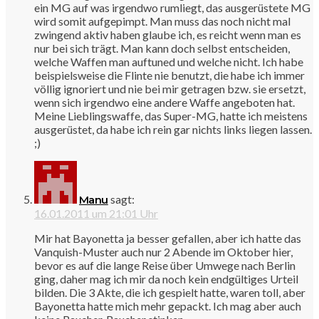
ein MG auf was irgendwo rumliegt, das ausgerüstete MG
wird somit aufgepimpt. Man muss das noch nicht mal
zwingend aktiv haben glaube ich, es reicht wenn man es
nur bei sich trägt. Man kann doch selbst entscheiden,
welche Waffen man auftuned und welche nicht. Ich habe
beispielsweise die Flinte nie benutzt, die habe ich immer
völlig ignoriert und nie bei mir getragen bzw. sie ersetzt,
wenn sich irgendwo eine andere Waffe angeboten hat.
Meine Lieblingswaffe, das Super-MG, hatte ich meistens
ausgerüstet, da habe ich rein gar nichts links liegen lassen.
;)
sagt:
Manu
16.01.2011 um 21:01 Uhr
Mir hat Bayonetta ja besser gefallen, aber ich hatte das
Vanquish-Muster auch nur 2 Abende im Oktober hier,
bevor es auf die lange Reise über Umwege nach Berlin
ging, daher mag ich mir da noch kein endgültiges Urteil
bilden. Die 3 Akte, die ich gespielt hatte, waren toll, aber
Bayonetta hatte mich mehr gepackt. Ich mag aber auch