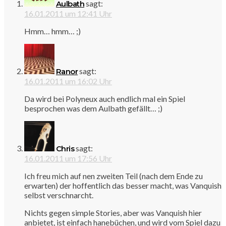
sagt:
Aulbath
16.01.2011 um 12:41 Uhr
Hmm… hmm… ;)
sagt:
Ranor
16.01.2011 um 16:02 Uhr
Da wird bei Polyneux auch endlich mal ein Spiel
besprochen was dem Aulbath gefällt… ;)
sagt:
Chris
16.01.2011 um 17:56 Uhr
Ich freu mich auf nen zweiten Teil (nach dem Ende zu
erwarten) der hoffentlich das besser macht, was Vanquish
selbst verschnarcht.
Nichts gegen simple Stories, aber was Vanquish hier
anbietet, ist einfach hanebüchen, und wird vom Spiel dazu