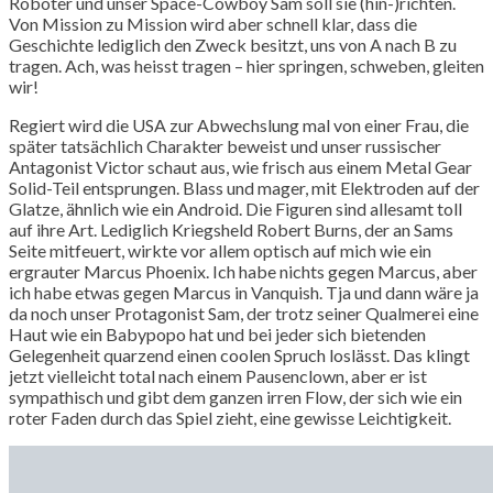
Roboter und unser Space-Cowboy Sam soll sie (hin-)richten.
Von Mission zu Mission wird aber schnell klar, dass die
Geschichte lediglich den Zweck besitzt, uns von A nach B zu
tragen. Ach, was heisst tragen – hier springen, schweben, gleiten
wir!
Regiert wird die USA zur Abwechslung mal von einer Frau, die
später tatsächlich Charakter beweist und unser russischer
Antagonist Victor schaut aus, wie frisch aus einem Metal Gear
Solid-Teil entsprungen. Blass und mager, mit Elektroden auf der
Glatze, ähnlich wie ein Android. Die Figuren sind allesamt toll
auf ihre Art. Lediglich Kriegsheld Robert Burns, der an Sams
Seite mitfeuert, wirkte vor allem optisch auf mich wie ein
ergrauter Marcus Phoenix. Ich habe nichts gegen Marcus, aber
ich habe etwas gegen Marcus in Vanquish. Tja und dann wäre ja
da noch unser Protagonist Sam, der trotz seiner Qualmerei eine
Haut wie ein Babypopo hat und bei jeder sich bietenden
Gelegenheit quarzend einen coolen Spruch loslässt. Das klingt
jetzt vielleicht total nach einem Pausenclown, aber er ist
sympathisch und gibt dem ganzen irren Flow, der sich wie ein
roter Faden durch das Spiel zieht, eine gewisse Leichtigkeit.