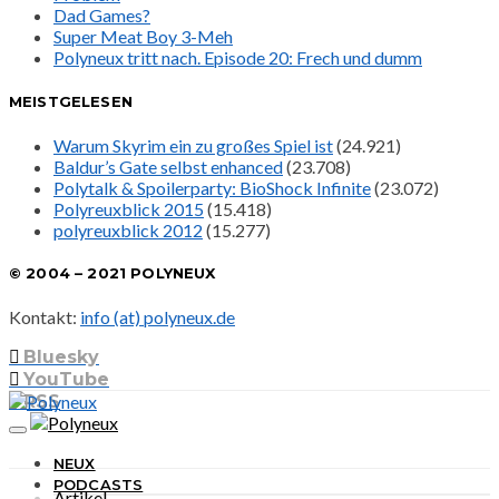
Dad Games?
Super Meat Boy 3-Meh
Polyneux tritt nach. Episode 20: Frech und dumm
MEISTGELESEN
Warum Skyrim ein zu großes Spiel ist
(24.921)
Baldur’s Gate selbst enhanced
(23.708)
Polytalk & Spoilerparty: BioShock Infinite
(23.072)
Polyreuxblick 2015
(15.418)
polyreuxblick 2012
(15.277)
© 2004 – 2021 POLYNEUX
Kontakt:
info (at) polyneux.de
Bluesky
YouTube
RSS
NEUX
PODCASTS
Artikel