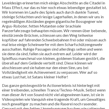
Leveldesign erinnerten mich einige Abschnitte an die Citadel in
Mass Effect, nur das es hier noch etwas lebendiger gestaltet ist.
Wir kommen im Laufe des Spiels auch durch dunkle Tunnel,
steinige Schluchten und riesige Lagerhallen, in denen wir uns in
regelmäßigen Abständen gegen gigantische Bossgegner wie
Argus-Roboter, fetten Mutanten oder brachiale
Panzerfahrzeuge behaupten müssen. Wir rennen über bebende,
einstürzende Brücken, schiessen uns den Weg teilweise
kopfüber auf fahrenden Schwebebahnen frei oder müssen auch
mal leise einige Scheinwerfer mit dem Scharfschützengewehr
ausschalten. Ruhige Passagen sind allerdings selten und wenn
sie denn da sind, fallen sie auch extrem auf. Leider wird der
Spielfluss manchmal von kleinen, goldenen Statuen gestört, die
überall auf dem Gelände verteilt sind. Diese können wir
abschiessen und sie haben nur den einen Sinn, uns bei
Vollständigkeit ein Achievement zu verpassen. Wer auf so
etwas Lust hat, ist Satans kleiner Helfer!
Das ganze geistesgestörte Actionerlebnis ist hinterlegt mit
einer treibenden, schnellen Trance/Techno-Musik. Selbst wenn
man dieser Art von Sound nicht viel abgewinnen kann, ist sie in
Videospielen wie Vanquish eine tragende Kraft, um Gewaltiges
noch gewaltiger zu machen und die Raserei noch rasender.
Gepaart mit den fetten Umgebungsgeräuschen wie ratternden