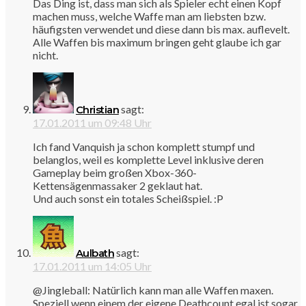
Das Ding ist, dass man sich als Spieler echt einen Kopf
machen muss, welche Waffe man am liebsten bzw.
häufigsten verwendet und diese dann bis max. auflevelt.
Alle Waffen bis maximum bringen geht glaube ich gar
nicht.
sagt:
Christian
17.01.2011 um 09:48 Uhr
Ich fand Vanquish ja schon komplett stumpf und
belanglos, weil es komplette Level inklusive deren
Gameplay beim großen Xbox-360-
Kettensägenmassaker 2 geklaut hat.
Und auch sonst ein totales Scheißspiel. :P
sagt:
Aulbath
17.01.2011 um 14:05 Uhr
@Jingleball: Natürlich kann man alle Waffen maxen.
Speziell wenn einem der eigene Deathcount egal ist sogar