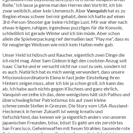
Reihe.“
Ich lasse ja gerne mal den Herren den Vortritt, ich bin
zwar weiblich, aber kein Unmensch. Aber
Vanquish
hat es zu
Beginn etwas schwer bei mir gehabt, denn ich hatte auf einen
3rd-Person-Shooter gar keine richtige Lust. Mir war eher nach
etwas trägem, ruhigen, irgendwas puzzliges für die Konsole,
schließlich ist gerade Winter und ich bin müde. Aber schon
allein die Spielverpackung rief dermaßen laut “Play me”, dass es
für neugierige Weibsen wie mich kein Halten mehr gab.
Unser Held ist hübsch und Raucher, eigentlich zwei Dinge die
ich nicht mag. Aber Sam Gideon trägt den coolsten Anzug seit
Isaac Clarke und er versucht nicht nur cool zu sein, sondern ist
es auch. Natürlich hat es mich wenig verwundert, dass unsere
Missionskoordinatorin Elena in fast jeder Einstellung ihren
Hintern zeigen muss, aber ich bin ja schon groß, ich kann das
ab. Ich habe auch nichts gegen Klischees und ganz ehrlich,
Vanquish verzeihe ich das, denn wenigstens hält sich Pathos und
überschwänglicher Patriotismus bis auf zwei kleine
schmerzende Stellen in Grenzen. Die Story vom USA-Russland-
Heckmeck in ferner Zukunft ist wenig kreativ und
tiefschürfend, das kennen wir ja eigentlich anders von unseren
japanischen Freunden, böse, böse! Es geht um ein zerstörtes
San Francisco, Geheimwaffen mit fiesen Strahlen, tausende rote