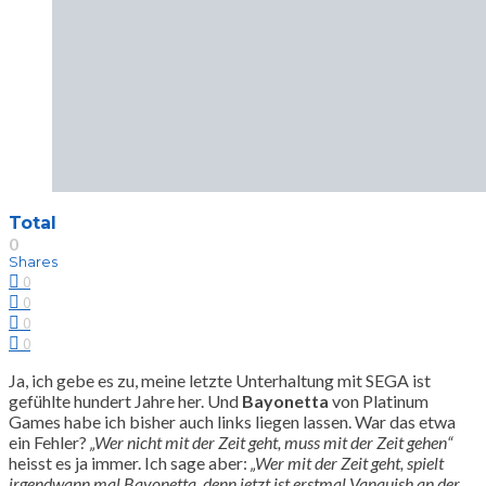
Total
0
Shares
0
0
0
0
Ja, ich gebe es zu, meine letzte Unterhaltung mit SEGA ist
gefühlte hundert Jahre her. Und
Bayonetta
von Platinum
Games habe ich bisher auch links liegen lassen. War das etwa
ein Fehler?
„Wer nicht mit der Zeit geht, muss mit der Zeit gehen“
heisst es ja immer. Ich sage aber:
„Wer mit der Zeit geht, spielt
irgendwann mal Bayonetta, denn jetzt ist erstmal Vanquish an der