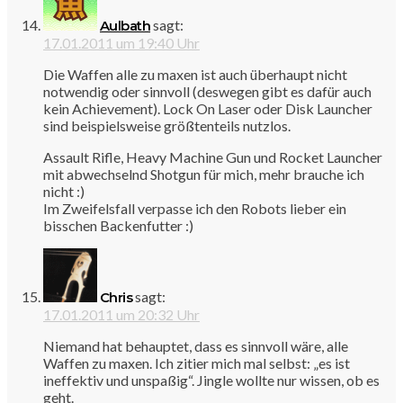
sagt:
Aulbath
17.01.2011 um 19:40 Uhr
Die Waffen alle zu maxen ist auch überhaupt nicht
notwendig oder sinnvoll (deswegen gibt es dafür auch
kein Achievement). Lock On Laser oder Disk Launcher
sind beispielsweise größtenteils nutzlos.
Assault Rifle, Heavy Machine Gun und Rocket Launcher
mit abwechselnd Shotgun für mich, mehr brauche ich
nicht :)
Im Zweifelsfall verpasse ich den Robots lieber ein
bisschen Backenfutter :)
sagt:
Chris
17.01.2011 um 20:32 Uhr
Niemand hat behauptet, dass es sinnvoll wäre, alle
Waffen zu maxen. Ich zitier mich mal selbst: „es ist
ineffektiv und unspaßig“. Jingle wollte nur wissen, ob es
geht.