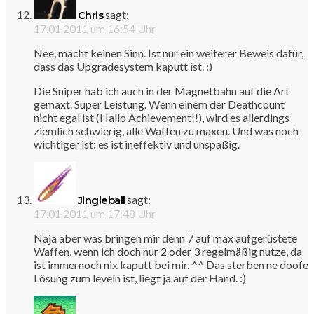
sagt:
Chris
17.01.2011 um 16:54 Uhr
Nee, macht keinen Sinn. Ist nur ein weiterer Beweis dafür,
dass das Upgradesystem kaputt ist. :)
Die Sniper hab ich auch in der Magnetbahn auf die Art
gemaxt. Super Leistung. Wenn einem der Deathcount
nicht egal ist (Hallo Achievement!!), wird es allerdings
ziemlich schwierig, alle Waffen zu maxen. Und was noch
wichtiger ist: es ist ineffektiv und unspaßig.
sagt:
Jingleball
17.01.2011 um 17:48 Uhr
Naja aber was bringen mir denn 7 auf max aufgerüstete
Waffen, wenn ich doch nur 2 oder 3 regelmäßig nutze, da
ist immernoch nix kaputt bei mir. ^^ Das sterben ne doofe
Lösung zum leveln ist, liegt ja auf der Hand. :)