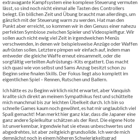
extravagante Kampfsystem eine komplexe Steuerung vermuten
lässt, so sind noch nicht einmal alle Tasten des Controllers
belegt. Ein bißchen Zeit und Übung braucht man allerdings, um
gänzlich mit der Steuerung warm zu werden. Hat man den
Punkt aber erreicht, so kommen wir in den Genuss einer nahezu
perfekten Symbiose zwischen Spieler und Videospielfigur. Wir
sollen auch nicht ewig viel Zeit in irgendwelchen Menüs
verschwenden, in denen wir beispielsweise Anzüge oder Waffen
aufrüsten sollen. Letztere pimpen wir einfach auf, indem man
entweder die gleiche Waffe erneut einsammelt, oder die
sorgfältig verteilten Aufrüstungs-Kits ergattert. Das macht
sich quasi wie von selbst und Sams Anzug besitzt schon zu
Beginn seine finalen Skills. Der Fokus liegt also komplett im
eigentlichen Spiel – Rennen, Rutschen und Ballern.
Ich hätte es zu Beginn wirklich nicht erwartet, aber Vanquish
krallte sich direkt an meinem Sympathikus fest und schüttelte
mich manchmal bis zur leichten Übelkeit durch. Ich bin so
schnelle Games kaum noch gewöhnt, es hat mir unglaublich viel
Spaß gemacht! Man merkt hier ganz klar, dass die Japaner eine
ganz andere Spielkultur schätzen als der Rest. Die eigene Note
ist unverkennbar, irgendwie hat sie etwas unbeschwertes und
abgedrehtes, ist aber zeitgleich grundsolide. Ich werde mich
demnächst noch in einem höheren Schwierigkeitsgrad