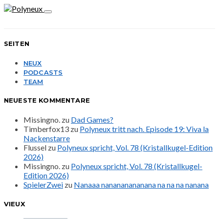
SEITEN
NEUX
PODCASTS
TEAM
NEUESTE KOMMENTARE
Missingno.
zu
Dad Games?
Timberfox13
zu
Polyneux tritt nach. Episode 19: Viva la
Nackenstarre
Flussel
zu
Polyneux spricht, Vol. 78 (Kristallkugel-Edition
2026)
Missingno.
zu
Polyneux spricht, Vol. 78 (Kristallkugel-
Edition 2026)
SpielerZwei
zu
Nanaaa nanananananana na na na nanana
VIEUX