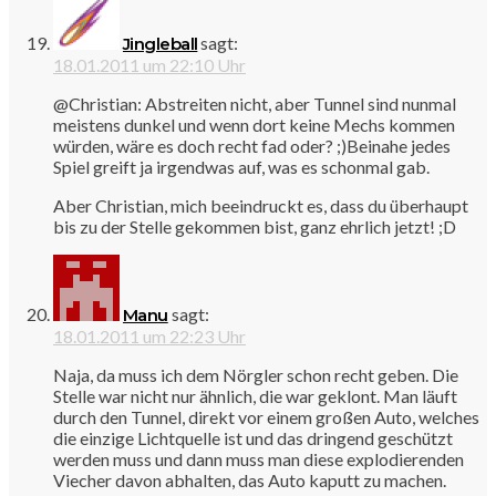
sagt:
Jingleball
18.01.2011 um 22:10 Uhr
@Christian: Abstreiten nicht, aber Tunnel sind nunmal
meistens dunkel und wenn dort keine Mechs kommen
würden, wäre es doch recht fad oder? ;)Beinahe jedes
Spiel greift ja irgendwas auf, was es schonmal gab.
Aber Christian, mich beeindruckt es, dass du überhaupt
bis zu der Stelle gekommen bist, ganz ehrlich jetzt! ;D
sagt:
Manu
18.01.2011 um 22:23 Uhr
Naja, da muss ich dem Nörgler schon recht geben. Die
Stelle war nicht nur ähnlich, die war geklont. Man läuft
durch den Tunnel, direkt vor einem großen Auto, welches
die einzige Lichtquelle ist und das dringend geschützt
werden muss und dann muss man diese explodierenden
Viecher davon abhalten, das Auto kaputt zu machen.