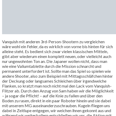
Vanquish mit anderen 3rd-Person-Shootern zu vergleichen
wäre wohl ein Fehler, da es wirklich von vorne bis hinten für sich
alleine steht. Es bedient sich zwar vielen klassischen Mitteln,
gibt aber wiederum einen komplett neuen, oder vielleicht auch
nur ungewohnten Ton an. Die Japaner wollen nicht, dass man
wie eine Valiumtablette durch die Mission schnarcht und
permanent unterfordert ist. Sollte man das Spiel so spielen wie
andere Shooter, also zum Beispiel mit Mittagsschläfchen hinter
der Deckung oder langsames Schleichen über irgendwelche
Flanken, so kratzt man noch nicht mal den Lack vom Vanquish-
Flitzer ab. Durch den Anzug von Sam haben wir die Möglichkeit
– ja sogar die Pflicht! – auf die Knie zu fallen und über den
Boden zu rasen, direkt in ein paar Roboter hinein und sie dabei
mit unserem MG auseinanderzuschrauben. Kugeln fliegen uns
dabei in Zeitlupe entgegen, wir weichen ihnen gekonnt aus und
während wir weiterballern entschließen wir uns, die Aktion mit