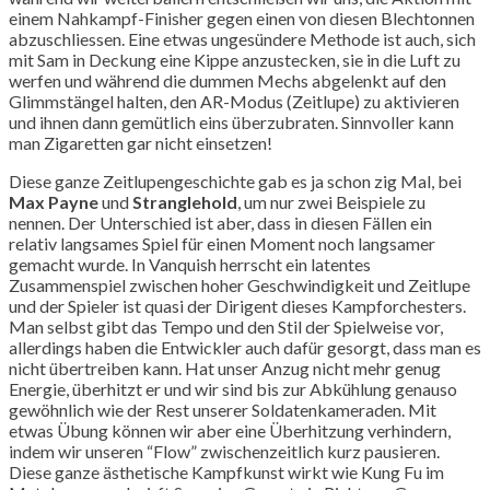
einem Nahkampf-Finisher gegen einen von diesen Blechtonnen
abzuschliessen. Eine etwas ungesündere Methode ist auch, sich
mit Sam in Deckung eine Kippe anzustecken, sie in die Luft zu
werfen und während die dummen Mechs abgelenkt auf den
Glimmstängel halten, den AR-Modus (Zeitlupe) zu aktivieren
und ihnen dann gemütlich eins überzubraten. Sinnvoller kann
man Zigaretten gar nicht einsetzen!
Diese ganze Zeitlupengeschichte gab es ja schon zig Mal, bei
Max Payne
und
Stranglehold
, um nur zwei Beispiele zu
nennen. Der Unterschied ist aber, dass in diesen Fällen ein
relativ langsames Spiel für einen Moment noch langsamer
gemacht wurde. In Vanquish herrscht ein latentes
Zusammenspiel zwischen hoher Geschwindigkeit und Zeitlupe
und der Spieler ist quasi der Dirigent dieses Kampforchesters.
Man selbst gibt das Tempo und den Stil der Spielweise vor,
allerdings haben die Entwickler auch dafür gesorgt, dass man es
nicht übertreiben kann. Hat unser Anzug nicht mehr genug
Energie, überhitzt er und wir sind bis zur Abkühlung genauso
gewöhnlich wie der Rest unserer Soldatenkameraden. Mit
etwas Übung können wir aber eine Überhitzung verhindern,
indem wir unseren “Flow” zwischenzeitlich kurz pausieren.
Diese ganze ästhetische Kampfkunst wirkt wie Kung Fu im