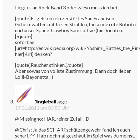
Liegt es an Rock Band 3 oder wieso muss ich bei
[quote]Es geht um ein zerstörtes San Francisco,
Geheimwaffen mit fiesen Strahlen, tausende rote Roboter
und unser Space-Cowboy Sam soll sie (hin-)richten.
[/quote]
sofort an
[url=http://en.wikipedia.org/wiki/Yoshimi_Battles_the_Pin
hier[/url] denken?
[quote]Raucher stinken.[/quote]
Aber sowas von vollste Zustimmung! Dann doch lieber
Lolli-Bayonetta. ;)
sagt:
Jingleball
17.01.2011 um 00:50 Uhr
@Missingno: HAR, reiner Zufall. ;D
@Chris: Ja das SCHARFschützengewehr fand ich auch
scharf. ^^ Hab nochmal geschaut im Spiel was du meinst.