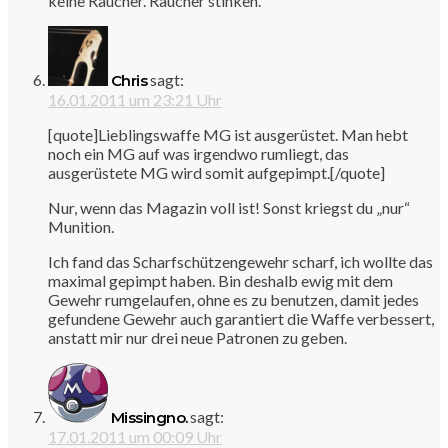
keine Raucher. Raucher stinken.
sagt:
Chris
16.01.2011 um 23:21 Uhr
[quote]Lieblingswaffe MG ist ausgerüstet. Man hebt
noch ein MG auf was irgendwo rumliegt, das
ausgerüstete MG wird somit aufgepimpt.[/quote]
Nur, wenn das Magazin voll ist! Sonst kriegst du „nur“
Munition.
Ich fand das Scharfschützengewehr scharf, ich wollte das
maximal gepimpt haben. Bin deshalb ewig mit dem
Gewehr rumgelaufen, ohne es zu benutzen, damit jedes
gefundene Gewehr auch garantiert die Waffe verbessert,
anstatt mir nur drei neue Patronen zu geben.
sagt:
Missingno.
17.01.2011 um 00:09 Uhr