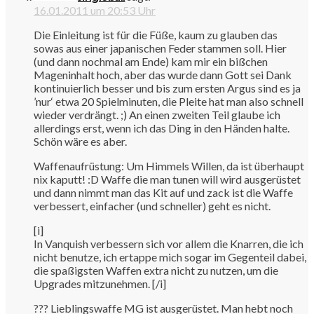
16.01.2011 um 20:53 Uhr
Die Einleitung ist für die Füße, kaum zu glauben das
sowas aus einer japanischen Feder stammen soll. Hier
(und dann nochmal am Ende) kam mir ein bißchen
Mageninhalt hoch, aber das wurde dann Gott sei Dank
kontinuierlich besser und bis zum ersten Argus sind es ja
’nur‘ etwa 20 Spielminuten, die Pleite hat man also schnell
wieder verdrängt. ;) An einen zweiten Teil glaube ich
allerdings erst, wenn ich das Ding in den Händen halte.
Schön wäre es aber.
Waffenaufrüstung: Um Himmels Willen, da ist überhaupt
nix kaputt! :D Waffe die man tunen will wird ausgerüstet
und dann nimmt man das Kit auf und zack ist die Waffe
verbessert, einfacher (und schneller) geht es nicht.
[i]
In Vanquish verbessern sich vor allem die Knarren, die ich
nicht benutze, ich ertappe mich sogar im Gegenteil dabei,
die spaßigsten Waffen extra nicht zu nutzen, um die
Upgrades mitzunehmen. [/i]
??? Lieblingswaffe MG ist ausgerüstet. Man hebt noch