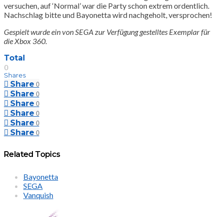
versuchen, auf ‘Normal’ war die Party schon extrem ordentlich.
Nachschlag bitte und Bayonetta wird nachgeholt, versprochen!
Gespielt wurde ein von SEGA zur Verfügung gestelltes Exemplar für
die Xbox 360.
Total
0
Shares
Share
0
Share
0
Share
0
Share
0
Share
0
Share
0
Related Topics
Bayonetta
SEGA
Vanquish