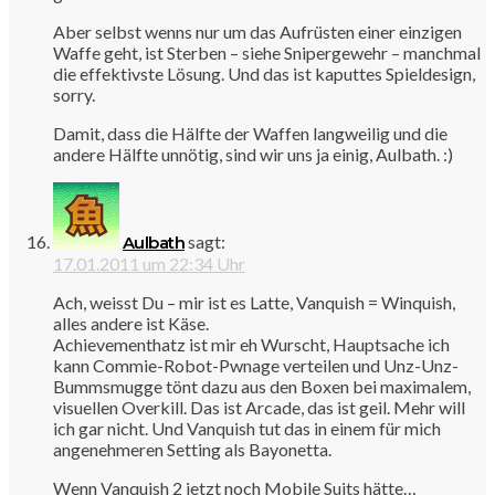
Aber selbst wenns nur um das Aufrüsten einer einzigen
Waffe geht, ist Sterben – siehe Snipergewehr – manchmal
die effektivste Lösung. Und das ist kaputtes Spieldesign,
sorry.
Damit, dass die Hälfte der Waffen langweilig und die
andere Hälfte unnötig, sind wir uns ja einig, Aulbath. :)
sagt:
Aulbath
17.01.2011 um 22:34 Uhr
Ach, weisst Du – mir ist es Latte, Vanquish = Winquish,
alles andere ist Käse.
Achievementhatz ist mir eh Wurscht, Hauptsache ich
kann Commie-Robot-Pwnage verteilen und Unz-Unz-
Bummsmugge tönt dazu aus den Boxen bei maximalem,
visuellen Overkill. Das ist Arcade, das ist geil. Mehr will
ich gar nicht. Und Vanquish tut das in einem für mich
angenehmeren Setting als Bayonetta.
Wenn Vanquish 2 jetzt noch Mobile Suits hätte…