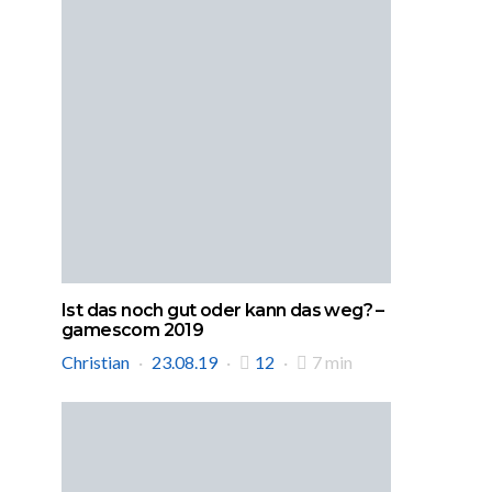
Ist das noch gut oder kann das weg? –
gamescom 2019
Christian
23.08.19
12
7 min