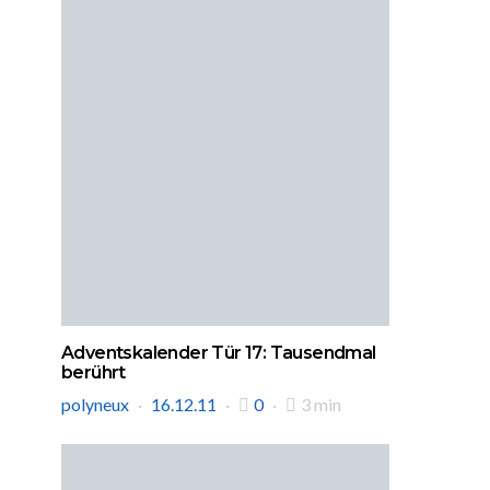
Adventskalender Tür 17: Tausendmal
berührt
polyneux
16.12.11
0
3 min