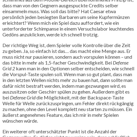
dass man von den Gegnern ausgespuckte Credits selber
einsammeln muss. Was soll das bitte? Hat Caesar etwa
persönlich jeden besiegten Barbaren um seine Kupfermünzen
erleichtert? Wenn mich ein Spiel dazu auffordert, wie ein
unterforderter Schimpanse in einem Versuchslabor leuchtendes
Gedöns anzuklicken, werde ich schnell trotzig.
Der richtige Weg ist, dem Spieler volle Kontrolle über die Zeit
zu geben. Ja, so einfach ist das… das macht eine Menge aus. Er
muss nicht nur pausieren, sondern auch vorspulen können – und
das bitte in mehr als 1,5-facher Geschwindigkeit. Bei
Defense
Grid 2
kann man in den Optionen selber entscheiden, wie schnell
die Vorspul-Taste spulen soll. Wenn man so gut plant, dass man
in den letzten Wellen nichts mehr zu bauen hat, dann sollte man
dafür nicht bestraft werden, indem man gezwungen wird, es
auszusitzen oder Geschirr spülen zu gehen. Außerdem gibt es
bei
Defense Grid
die Möglichkeit, mit der Backspace-Taste
Welle für Welle zurückzuspringen, um Fehler direkt rückgängig
zu machen, ohne den Level komplett neu starten zu müssen. Ein
äußerst angenehmes Feature, das ich mir in mehr Spielen
wünschen würde.
Ein weiterer oft unterschätzter Punkt ist die Anzahl der