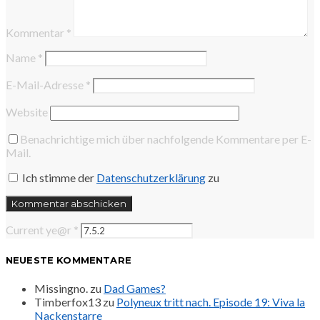
Kommentar
*
Name
*
E-Mail-Adresse
*
Website
Benachrichtige mich über nachfolgende Kommentare per E-
Mail.
Ich stimme der
Datenschutzerklärung
zu
Current ye@r
*
NEUESTE KOMMENTARE
Missingno.
zu
Dad Games?
Timberfox13
zu
Polyneux tritt nach. Episode 19: Viva la
Nackenstarre