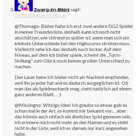
sagt:
Zwerg-im-Bikini
23.10.2014 um 12:00 Uhr
@Thomago: Bisher habe ich erst zwei andere DG2 Spieler
in meiner Freundesliste, deshalb kann ich noch nicht
abschätzen, wie störend es später ist, wenn man sich um
kleinste Unterschiede bei den Highscores streiten muss.
Vielleicht sehe ich das deshalb noch locker. Auf dem
Niveau, auf dem ich bisher spiele, scheint die „Turm-
Skillung“ zum Glück noch keinen großen Unterschied zu
machen.
Den Laser habe ich bisher nicht als Nachteil empfunden,
weil ihn ja jeder hat und es dadurch ausgeglichen ist. Ob
man das als Spielmechanik mag, steht natürlich auf einem
ganz anderen Blatt… ;)
@Missingno: Witzige Idee! Ich glaube so etwas gab es
schon mal in der Art, es kommt mir bekannt vor… aber
das könnte auch einfach ein ähnliches Spiel gewesen sein,
ich erinnere mich nicht mehr an den Namen und es steht
nicht in der Liste, weil ich es damals nur kurz angesehen
habe.