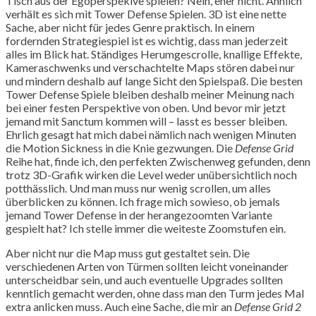
Tisch aus der Egoperspekive spielen? Nein, eher nicht. Ähnlich
verhält es sich mit Tower Defense Spielen. 3D ist eine nette
Sache, aber nicht für jedes Genre praktisch. In einem
fordernden Strategiespiel ist es wichtig, dass man jederzeit
alles im Blick hat. Ständiges Herumgescrolle, knallige Effekte,
Kameraschwenks und verschachtelte Maps stören dabei nur
und mindern deshalb auf lange Sicht den Spielspaß. Die besten
Tower Defense Spiele bleiben deshalb meiner Meinung nach
bei einer festen Perspektive von oben. Und bevor mir jetzt
jemand mit Sanctum kommen will – lasst es besser bleiben.
Ehrlich gesagt hat mich dabei nämlich nach wenigen Minuten
die Motion Sickness in die Knie gezwungen. Die
Defense Grid
Reihe hat, finde ich, den perfekten Zwischenweg gefunden, denn
trotz 3D-Grafik wirken die Level weder unübersichtlich noch
potthässlich. Und man muss nur wenig scrollen, um alles
überblicken zu können. Ich frage mich sowieso, ob jemals
jemand Tower Defense in der herangezoomten Variante
gespielt hat? Ich stelle immer die weiteste Zoomstufen ein.
Aber nicht nur die Map muss gut gestaltet sein. Die
verschiedenen Arten von Türmen sollten leicht voneinander
unterscheidbar sein, und auch eventuelle Upgrades sollten
kenntlich gemacht werden, ohne dass man den Turm jedes Mal
extra anlicken muss. Auch eine Sache, die mir an
Defense Grid 2