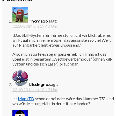
sagt:
Thomago
22.10.2014 um 19:40 Uhr
„Das Skill-System für Türme stört nicht wirklich, aber es
wirkt auf mich in einem Spiel, das ansonsten so viel Wert
auf Planbarkeit legt, etwas unpassend.“
Also mich störte es sogar ganz erheblich. Imho ist das
Spiel erst in besagtem „Wettbewerbsmodus“ (ohne Skill-
System und die zich Laser) brauchbar.
sagt:
Missingno.
23.10.2014 um 10:43 Uhr
Ist
MapsTD
schon dabei oder wäre das Nummer 75? Und
wo würde es ungefähr in der Hitliste landen?