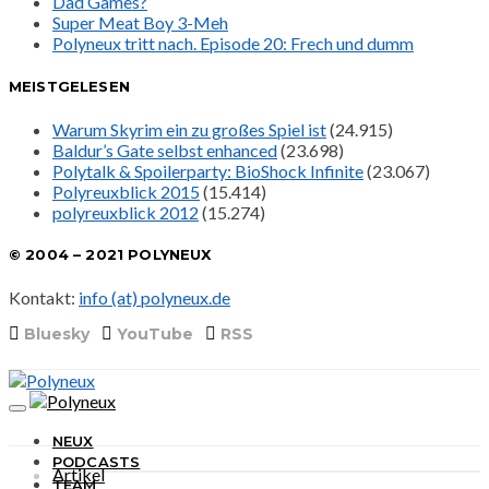
Dad Games?
Super Meat Boy 3-Meh
Polyneux tritt nach. Episode 20: Frech und dumm
MEISTGELESEN
Warum Skyrim ein zu großes Spiel ist
(24.915)
Baldur’s Gate selbst enhanced
(23.698)
Polytalk & Spoilerparty: BioShock Infinite
(23.067)
Polyreuxblick 2015
(15.414)
polyreuxblick 2012
(15.274)
© 2004 – 2021 POLYNEUX
Kontakt:
info (at) polyneux.de
Bluesky
YouTube
RSS
NEUX
PODCASTS
Artikel
TEAM