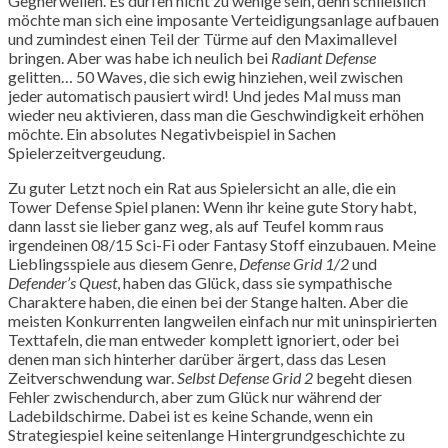
Gegnerwellen. Es dürfen nicht zu wenige sein, denn schließlich
möchte man sich eine imposante Verteidigungsanlage aufbauen
und zumindest einen Teil der Türme auf den Maximallevel
bringen. Aber was habe ich neulich bei
Radiant Defense
gelitten… 50 Waves, die sich ewig hinziehen, weil zwischen
jeder automatisch pausiert wird! Und jedes Mal muss man
wieder neu aktivieren, dass man die Geschwindigkeit erhöhen
möchte. Ein absolutes Negativbeispiel in Sachen
Spielerzeitvergeudung.
Zu guter Letzt noch ein Rat aus Spielersicht an alle, die ein
Tower Defense Spiel planen: Wenn ihr keine gute Story habt,
dann lasst sie lieber ganz weg, als auf Teufel komm raus
irgendeinen 08/15 Sci-Fi oder Fantasy Stoff einzubauen. Meine
Lieblingsspiele aus diesem Genre,
Defense Grid 1/2
und
Defender’s Quest
, haben das Glück, dass sie sympathische
Charaktere haben, die einen bei der Stange halten. Aber die
meisten Konkurrenten langweilen einfach nur mit uninspirierten
Texttafeln, die man entweder komplett ignoriert, oder bei
denen man sich hinterher darüber ärgert, dass das Lesen
Zeitverschwendung war.
Selbst Defense Grid 2
begeht diesen
Fehler zwischendurch, aber zum Glück nur während der
Ladebildschirme. Dabei ist es keine Schande, wenn ein
Strategiespiel keine seitenlange Hintergrundgeschichte zu