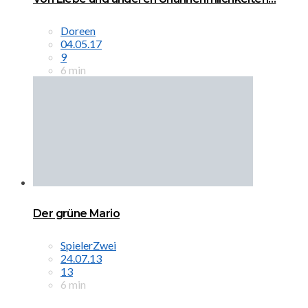
Doreen
04.05.17
9
6 min
Der grüne Mario
SpielerZwei
24.07.13
13
6 min