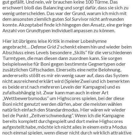
gut gefällt. Und nein, wir brauchen keine 100 Türme. Das
erschwert bloß das Balancing und sorgt dafür, dass sie sich zu
wenig unterscheiden. Das war der Grund, warum ich mich mit
dem ansonsten ziemlich guten
Sol Survivor
nicht anfreunden
konnte. Akzeptabel finde ich hingegen den Ansatz, eine geringe
Anzahl von Grundtypen individuell anpassen zu können.
Hier ist übrigens leise Kritik in meiner Lobeshymne
angebracht…
Defense Grid 2
schenkt einem hin und wieder beim
Abschluss eines Levels besondere „Skills“ für die verschiedenen
Turmtypen, die man diesen dann zuordnen kann. Sie sorgen
beispielsweise für Boni gegen bestimmte Gegnertypen oder
zusätzlichen Giftschaden. Einerseits eine nette Belohnung,
andererseits stößt es mir ein wenig sauer auf, dass das System
nicht ausreichend erklärt wird (SpielerZwei und ich bemerkten
es beide erst nach mehreren Leveln der Kampagne) und es
zufallsabhängig ist. Zwar kann man auch in einer Art
„Wettbewerbsmodus“ um Highscores spielen, bei der diese
Boni nicht genutzt werden dürfen, aber die meisten wählen
natürlich einfach den Standardmodus. Hier wären wir wieder
bei de Punkt „Zeitverschwnedung“. Wenn ich die Kampagne
bereits komplett durchgespielt und dort meine Highscores
aufgestellt habe, möchte ich nicht alles in einem extra Modus
noch einmal spielen, wenn dieser nicht durch wirklich attraktive