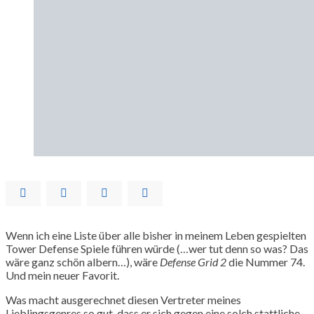
Wenn ich eine Liste über alle bisher in meinem Leben gespielten
Tower Defense Spiele führen würde (…wer tut denn so was? Das
wäre ganz schön albern…), wäre
Defense Grid 2
die Nummer 74.
Und mein neuer Favorit.
Was macht ausgerechnet diesen Vertreter meines
Lieblingsgenres so gut, dass er sich gegen eine solch stattliche