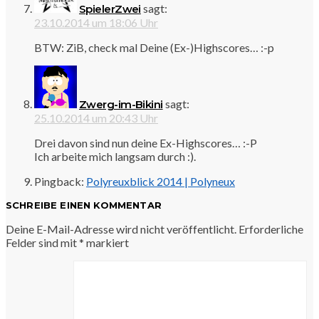
sagt:
SpielerZwei
23.10.2014 um 18:06 Uhr
BTW: ZiB, check mal Deine (Ex-)Highscores… :-p
sagt:
Zwerg-im-Bikini
25.10.2014 um 20:43 Uhr
Drei davon sind nun deine Ex-Highscores… :-P
Ich arbeite mich langsam durch :).
Pingback:
Polyreuxblick 2014 | Polyneux
SCHREIBE EINEN KOMMENTAR
Deine E-Mail-Adresse wird nicht veröffentlicht.
Erforderliche
Felder sind mit
*
markiert