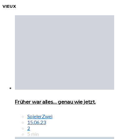
VIEUX
Früher war alles… genau wie jetzt.
SpielerZwei
15.06.23
2
5 min