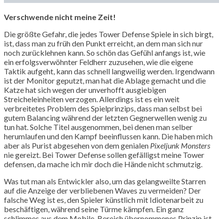
Verschwende nicht meine Zeit!
Die größte Gefahr, die jedes Tower Defense Spiele in sich birgt,
ist, dass man zu früh den Punkt erreicht, an dem man sich nur
noch zurücklehnen kann. So schön das Gefühl anfangs ist, wie
ein erfolgsverwöhnter Feldherr zuzusehen, wie die eigene
Taktik aufgeht, kann das schnell langweilig werden. Irgendwann
ist der Monitor geputzt, man hat die Ablage gemacht und die
Katze hat sich wegen der unverhofft ausgiebigen
Streicheleinheiten verzogen. Allerdings ist es ein weit
verbreitetes Problem des Spielprinzips, dass man selbst bei
gutem Balancing während der letzten Gegnerwellen wenig zu
tun hat. Solche Titel ausgenommen, bei denen man selber
herumlaufen und den Kampf beeinflussen kann. Die haben mich
aber als Purist abgesehen von dem genialen
Pixeljunk Monsters
nie gereizt. Bei Tower Defense sollen gefälligst meine Tower
defensen, da mache ich mir doch die Hände nicht schmutzig.
Was tut man als Entwickler also, um das gelangweilte Starren
auf die Anzeige der verbliebenen Waves zu vermeiden? Der
falsche Weg ist es, den Spieler künstlich mit Idiotenarbeit zu
beschäftigen, während seine Türme kämpfen. Ein ganz
schlimmes aus dem Mobile-Bereich übernommenes Prinzip ist,