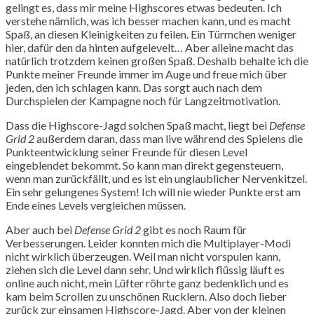
gelingt es, dass mir meine Highscores etwas bedeuten. Ich
verstehe nämlich, was ich besser machen kann, und es macht
Spaß, an diesen Kleinigkeiten zu feilen. Ein Türmchen weniger
hier, dafür den da hinten aufgelevelt… Aber alleine macht das
natürlich trotzdem keinen großen Spaß. Deshalb behalte ich die
Punkte meiner Freunde immer im Auge und freue mich über
jeden, den ich schlagen kann. Das sorgt auch nach dem
Durchspielen der Kampagne noch für Langzeitmotivation.
Dass die Highscore-Jagd solchen Spaß macht, liegt bei
Defense
Grid 2
außerdem daran, dass man live während des Spielens die
Punkteentwicklung seiner Freunde für diesen Level
eingeblendet bekommt. So kann man direkt gegensteuern,
wenn man zurückfällt, und es ist ein unglaublicher Nervenkitzel.
Ein sehr gelungenes System! Ich will nie wieder Punkte erst am
Ende eines Levels vergleichen müssen.
Aber auch bei
Defense Grid 2
gibt es noch Raum für
Verbesserungen. Leider konnten mich die Multiplayer-Modi
nicht wirklich überzeugen. Weil man nicht vorspulen kann,
ziehen sich die Level dann sehr. Und wirklich flüssig läuft es
online auch nicht, mein Lüfter röhrte ganz bedenklich und es
kam beim Scrollen zu unschönen Rucklern. Also doch lieber
zurück zur einsamen Highscore-Jagd. Aber von der kleinen