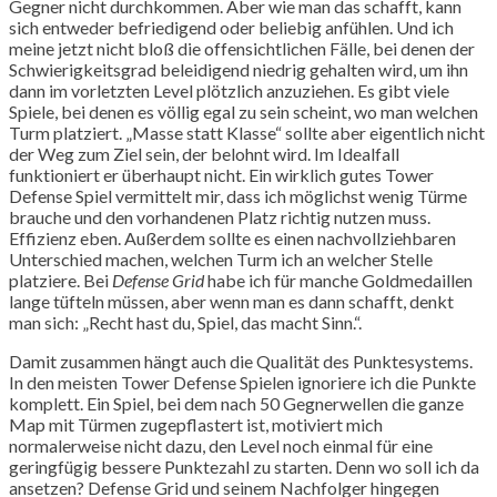
Gegner nicht durchkommen. Aber wie man das schafft, kann
sich entweder befriedigend oder beliebig anfühlen. Und ich
meine jetzt nicht bloß die offensichtlichen Fälle, bei denen der
Schwierigkeitsgrad beleidigend niedrig gehalten wird, um ihn
dann im vorletzten Level plötzlich anzuziehen. Es gibt viele
Spiele, bei denen es völlig egal zu sein scheint, wo man welchen
Turm platziert. „Masse statt Klasse“ sollte aber eigentlich nicht
der Weg zum Ziel sein, der belohnt wird. Im Idealfall
funktioniert er überhaupt nicht. Ein wirklich gutes Tower
Defense Spiel vermittelt mir, dass ich möglichst wenig Türme
brauche und den vorhandenen Platz richtig nutzen muss.
Effizienz eben. Außerdem sollte es einen nachvollziehbaren
Unterschied machen, welchen Turm ich an welcher Stelle
platziere. Bei
Defense Grid
habe ich für manche Goldmedaillen
lange tüfteln müssen, aber wenn man es dann schafft, denkt
man sich: „Recht hast du, Spiel, das macht Sinn.“.
Damit zusammen hängt auch die Qualität des Punktesystems.
In den meisten Tower Defense Spielen ignoriere ich die Punkte
komplett. Ein Spiel, bei dem nach 50 Gegnerwellen die ganze
Map mit Türmen zugepflastert ist, motiviert mich
normalerweise nicht dazu, den Level noch einmal für eine
geringfügig bessere Punktezahl zu starten. Denn wo soll ich da
ansetzen? Defense Grid und seinem Nachfolger hingegen