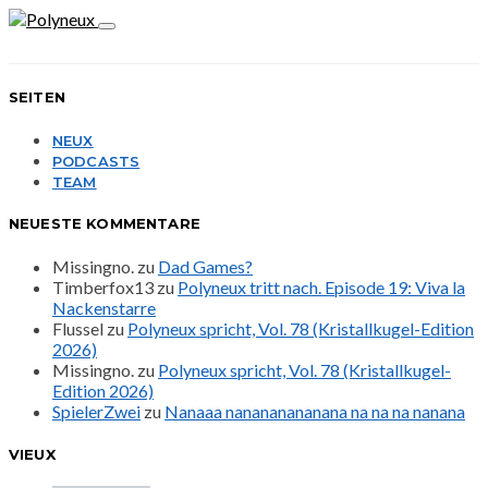
SEITEN
NEUX
PODCASTS
TEAM
NEUESTE KOMMENTARE
Missingno.
zu
Dad Games?
Timberfox13
zu
Polyneux tritt nach. Episode 19: Viva la
Nackenstarre
Flussel
zu
Polyneux spricht, Vol. 78 (Kristallkugel-Edition
2026)
Missingno.
zu
Polyneux spricht, Vol. 78 (Kristallkugel-
Edition 2026)
SpielerZwei
zu
Nanaaa nanananananana na na na nanana
VIEUX