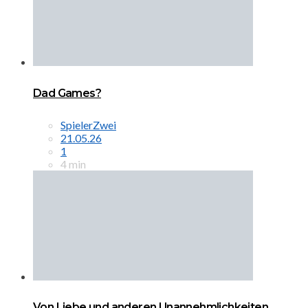
Dad Games?
SpielerZwei
21.05.26
1
4 min
Von Liebe und anderen Unannehmlichkeiten…