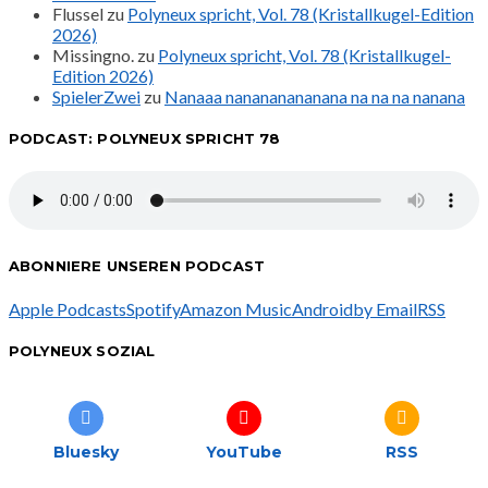
Flussel
zu
Polyneux spricht, Vol. 78 (Kristallkugel-Edition
2026)
Missingno.
zu
Polyneux spricht, Vol. 78 (Kristallkugel-
Edition 2026)
SpielerZwei
zu
Nanaaa nanananananana na na na nanana
PODCAST: POLYNEUX SPRICHT 78
ABONNIERE UNSEREN PODCAST
Apple Podcasts
Spotify
Amazon Music
Android
by Email
RSS
POLYNEUX SOZIAL
Bluesky
YouTube
RSS