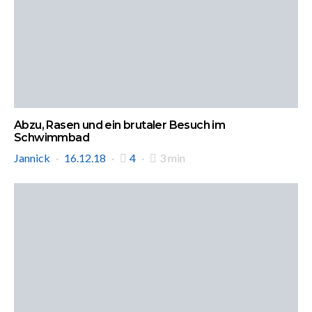
Abzu, Rasen und ein brutaler Besuch im
Schwimmbad
Jannick
16.12.18
4
3 min