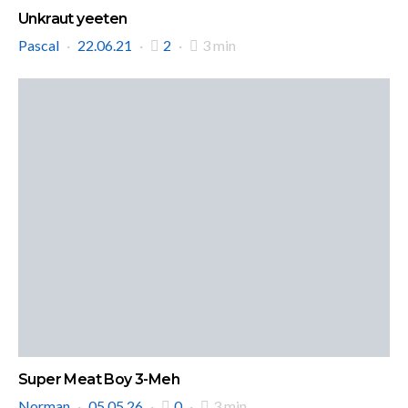
Unkraut yeeten
Pascal
22.06.21
2
3 min
Super Meat Boy 3-Meh
Norman
05.05.26
0
3 min