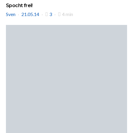
Spocht frei!
Sven
21.05.14
3
4 min