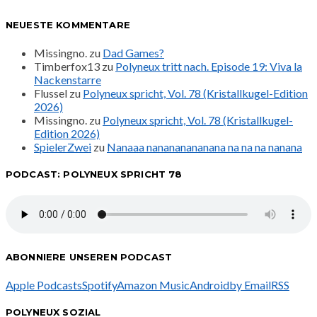
NEUESTE KOMMENTARE
Missingno.
zu
Dad Games?
Timberfox13
zu
Polyneux tritt nach. Episode 19: Viva la
Nackenstarre
Flussel
zu
Polyneux spricht, Vol. 78 (Kristallkugel-Edition
2026)
Missingno.
zu
Polyneux spricht, Vol. 78 (Kristallkugel-
Edition 2026)
SpielerZwei
zu
Nanaaa nanananananana na na na nanana
PODCAST: POLYNEUX SPRICHT 78
ABONNIERE UNSEREN PODCAST
Apple Podcasts
Spotify
Amazon Music
Android
by Email
RSS
POLYNEUX SOZIAL