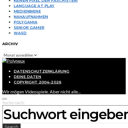
KEINEN PIXEL DEN FASCHISTEN!
LANGUAGE AT PLAY
MEDIENBIENE
NAHAUFNAHMEN
POLYGAMIA
SENIOR GAMER
WASD
ARCHIV
Archiv
DATENSCHUTZERKLÄRUNG
DEINE DATEN
COPYRIGHT 2004-2026
Wir mögen Videospiele. Aber nicht alle...
Suche nach:
Search