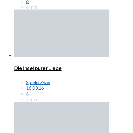
6
6 min
Die Insel purer Liebe
SpielerZwei
16.03.16
4
5 min