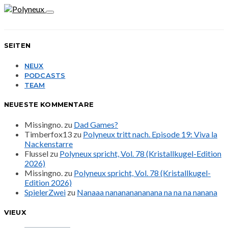
SEITEN
NEUX
PODCASTS
TEAM
NEUESTE KOMMENTARE
Missingno.
zu
Dad Games?
Timberfox13
zu
Polyneux tritt nach. Episode 19: Viva la
Nackenstarre
Flussel
zu
Polyneux spricht, Vol. 78 (Kristallkugel-Edition
2026)
Missingno.
zu
Polyneux spricht, Vol. 78 (Kristallkugel-
Edition 2026)
SpielerZwei
zu
Nanaaa nanananananana na na na nanana
VIEUX