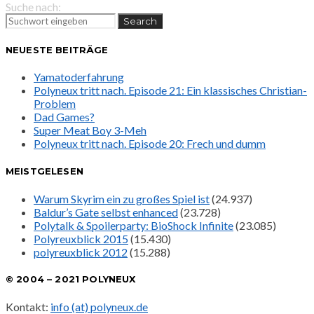
Suche nach:
Search
NEUESTE BEITRÄGE
Yamatoderfahrung
Polyneux tritt nach. Episode 21: Ein klassisches Christian-
Problem
Dad Games?
Super Meat Boy 3-Meh
Polyneux tritt nach. Episode 20: Frech und dumm
MEISTGELESEN
Warum Skyrim ein zu großes Spiel ist
(24.937)
Baldur’s Gate selbst enhanced
(23.728)
Polytalk & Spoilerparty: BioShock Infinite
(23.085)
Polyreuxblick 2015
(15.430)
polyreuxblick 2012
(15.288)
© 2004 – 2021 POLYNEUX
Kontakt:
info (at) polyneux.de