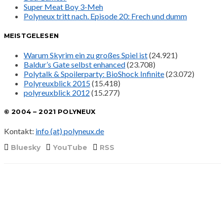
Super Meat Boy 3-Meh
Polyneux tritt nach. Episode 20: Frech und dumm
MEISTGELESEN
Warum Skyrim ein zu großes Spiel ist
(24.921)
Baldur’s Gate selbst enhanced
(23.708)
Polytalk & Spoilerparty: BioShock Infinite
(23.072)
Polyreuxblick 2015
(15.418)
polyreuxblick 2012
(15.277)
© 2004 – 2021 POLYNEUX
Kontakt:
info (at) polyneux.de
Bluesky
YouTube
RSS