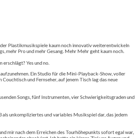
 der Plastikmusikspiele kaum noch innovativ weiterentwickeln
ngs, mehr Pro und mehr Gesang. Mehr Mehr geht kaum noch.
n erschlägt? Yes und no.
 aufzunehmen. Ein Studio für die Mini-Playback-Show, voller
n Couchtisch und Fernseher, auf jenem Tisch lag das neue
ausenden Songs, fünf Instrumenten, vier Schwierigkeitsgraden und
als unkompliziertes und variables Musikspiel dar, das jedem
 und mir nach dem Erreichen des Tourhöhepunkts sofort egal war,
cheinander absolviert. Ich hatte ein klares Ziel vor Augen und