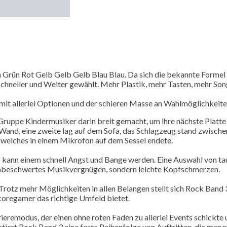
Grün Rot Gelb Gelb Gelb Blau Blau. Da sich die bekannte Formel
chneller und Weiter gewählt. Mehr Plastik, mehr Tasten, mehr So
mit allerlei Optionen und der schieren Masse an Wahlmöglichkeite
 Gruppe Kindermusiker darin breit gemacht, um ihre nächste Platte
 Wand, eine zweite lag auf dem Sofa, das Schlagzeug stand zwische
 welches in einem Mikrofon auf dem Sessel endete.
 so kann einem schnell Angst und Bange werden. Eine Auswahl von t
 unbeschwertes Musikvergnügen, sondern leichte Kopfschmerzen.
tz mehr Möglichkeiten in allen Belangen stellt sich Rock Band 3 
coregamer das richtige Umfeld bietet.
eremodus, der einen ohne roten Faden zu allerlei Events schickte
iert Rock Band 3 eine feste Reihenfolge von Auftritten, die man na