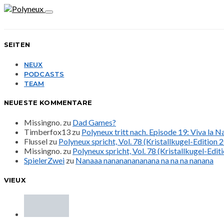
SEITEN
NEUX
PODCASTS
TEAM
NEUESTE KOMMENTARE
Missingno.
zu
Dad Games?
Timberfox13
zu
Polyneux tritt nach. Episode 19: Viva la 
Flussel
zu
Polyneux spricht, Vol. 78 (Kristallkugel-Edition 
Missingno.
zu
Polyneux spricht, Vol. 78 (Kristallkugel-Edit
SpielerZwei
zu
Nanaaa nanananananana na na na nanana
VIEUX