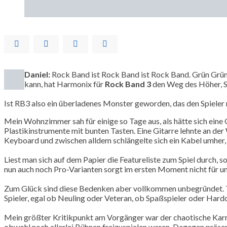
Daniel:
Rock Band ist Rock Band ist Rock Band. Grün Grün 
kann, hat Harmonix für
Rock Band 3
den Weg des Höher, S
Ist RB3 also ein überladenes Monster geworden, das den Spieler 
Mein Wohnzimmer sah für einige so Tage aus, als hätte sich eine
Plastikinstrumente mit bunten Tasten. Eine Gitarre lehnte an der
Keyboard und zwischen alldem schlängelte sich ein Kabel umher,
Liest man sich auf dem Papier die Featureliste zum Spiel durch,
nun auch noch Pro-Varianten sorgt im ersten Moment nicht für
Zum Glück sind diese Bedenken aber vollkommen unbegründet. Tro
Spieler, egal ob Neuling oder Veteran, ob Spaßspieler oder Hard
Mein größter Kritikpunkt am Vorgänger war der chaotische Karri
obwohl noch allerlei Bühnen freizuspielen waren. Dagegen präsent