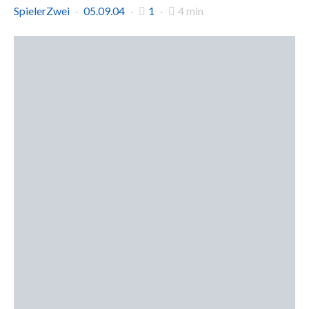
SpielerZwei
05.09.04
1
4 min