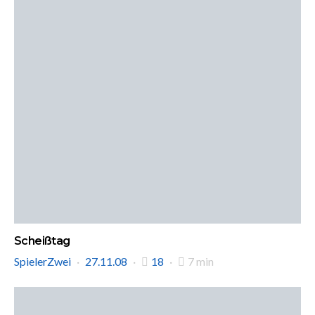
Scheißtag
SpielerZwei
27.11.08
18
7 min