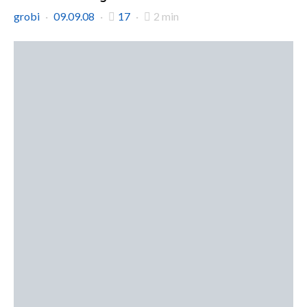
grobi
09.09.08
17
2 min