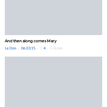
And then along comes Mary
Le Don
06.03.15
4
8 min