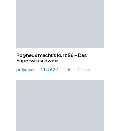
Polyneux macht’s kurz 56 – Das
Superwildschwein
polyneux
11.09.22
8
1 min