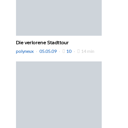
Die verlorene Stadttour
polyneux
05.05.09
10
14 min