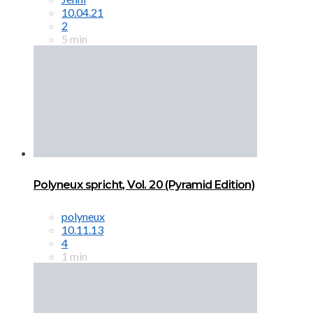
10.04.21
2
5 min
Polyneux spricht, Vol. 20 (Pyramid Edition)
polyneux
10.11.13
4
1 min