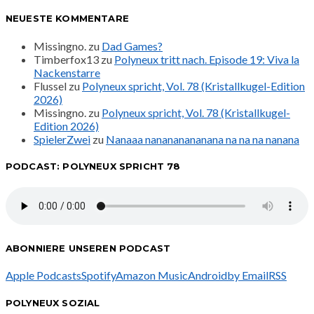
NEUESTE KOMMENTARE
Missingno.
zu
Dad Games?
Timberfox13
zu
Polyneux tritt nach. Episode 19: Viva la
Nackenstarre
Flussel
zu
Polyneux spricht, Vol. 78 (Kristallkugel-Edition
2026)
Missingno.
zu
Polyneux spricht, Vol. 78 (Kristallkugel-
Edition 2026)
SpielerZwei
zu
Nanaaa nanananananana na na na nanana
PODCAST: POLYNEUX SPRICHT 78
ABONNIERE UNSEREN PODCAST
Apple Podcasts
Spotify
Amazon Music
Android
by Email
RSS
POLYNEUX SOZIAL