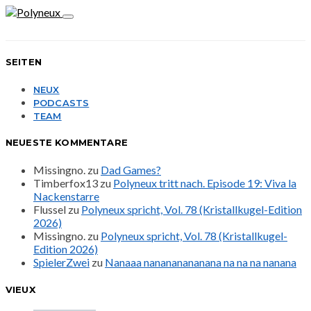
SEITEN
NEUX
PODCASTS
TEAM
NEUESTE KOMMENTARE
Missingno.
zu
Dad Games?
Timberfox13
zu
Polyneux tritt nach. Episode 19: Viva la
Nackenstarre
Flussel
zu
Polyneux spricht, Vol. 78 (Kristallkugel-Edition
2026)
Missingno.
zu
Polyneux spricht, Vol. 78 (Kristallkugel-
Edition 2026)
SpielerZwei
zu
Nanaaa nanananananana na na na nanana
VIEUX