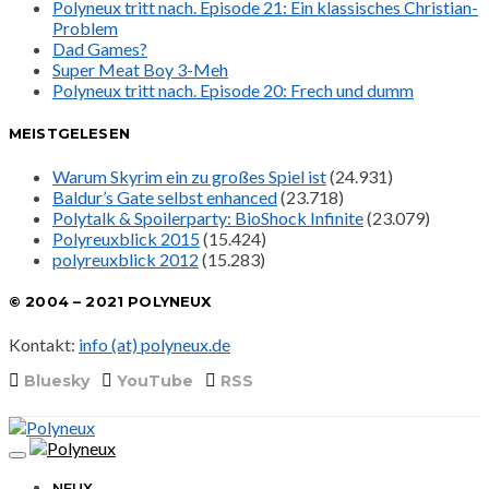
Polyneux tritt nach. Episode 21: Ein klassisches Christian-
Problem
Dad Games?
Super Meat Boy 3-Meh
Polyneux tritt nach. Episode 20: Frech und dumm
MEISTGELESEN
Warum Skyrim ein zu großes Spiel ist
(24.931)
Baldur’s Gate selbst enhanced
(23.718)
Polytalk & Spoilerparty: BioShock Infinite
(23.079)
Polyreuxblick 2015
(15.424)
polyreuxblick 2012
(15.283)
© 2004 – 2021 POLYNEUX
Kontakt:
info (at) polyneux.de
Bluesky
YouTube
RSS
NEUX