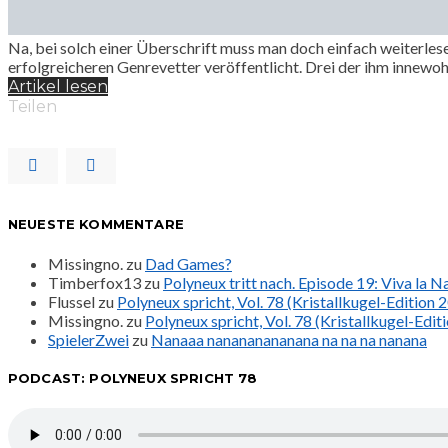
Na, bei solch einer Überschrift muss man doch einfach weiterles
erfolgreicheren Genrevetter veröffentlicht. Drei der ihm inne
Artikel lesen
Teilen
NEUESTE KOMMENTARE
Missingno.
zu
Dad Games?
Timberfox13
zu
Polyneux tritt nach. Episode 19: Viva la 
Flussel
zu
Polyneux spricht, Vol. 78 (Kristallkugel-Edition 
Missingno.
zu
Polyneux spricht, Vol. 78 (Kristallkugel-Edit
SpielerZwei
zu
Nanaaa nanananananana na na na nanana
PODCAST: POLYNEUX SPRICHT 78