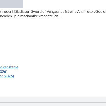
en, oder? Gladiator: Sword of Vengeance ist eine Art Proto-„God o
wohnenden Spielmechaniken möchte ich…
Nackenstarre
2026)
ion 2026)