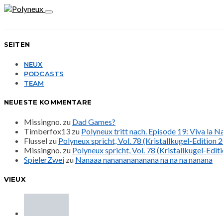
SEITEN
NEUX
PODCASTS
TEAM
NEUESTE KOMMENTARE
Missingno.
zu
Dad Games?
Timberfox13
zu
Polyneux tritt nach. Episode 19: Viva la 
Flussel
zu
Polyneux spricht, Vol. 78 (Kristallkugel-Edition 
Missingno.
zu
Polyneux spricht, Vol. 78 (Kristallkugel-Edit
SpielerZwei
zu
Nanaaa nanananananana na na na nanana
VIEUX